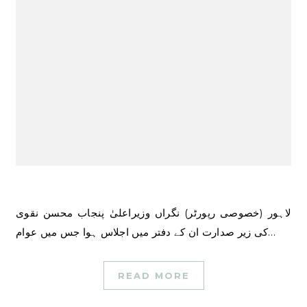
لاہور (خصوصی رپورٹر) نگراں وزیراعلیٰ پنجاب محسن نقوی
کی زیر صدارت ان کے دفتر میں اجلاس ہوا جس میں عوام…
READ MORE