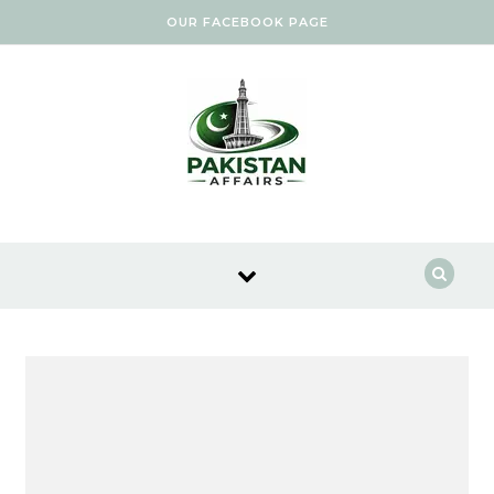
Skip to content
OUR FACEBOOK PAGE