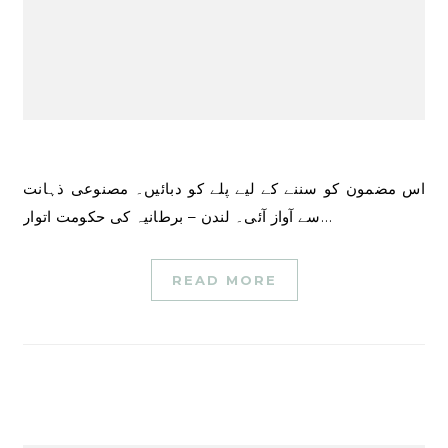
اس مضمون کو سننے کے لیے پلے کو دبائیں۔ مصنوعی ذہانت
سے آواز آئی۔ لندن – برطانیہ کی حکومت اتوار…
READ MORE