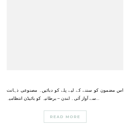
اس مضمون کو سننے کے لیے پلے کو دبائیں۔ مصنوعی ذہانت
سے آواز آئی۔ لندن – برطانیہ کو بائیڈن انتظامیہ…
READ MORE