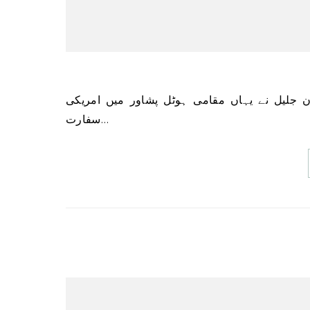
سفارت…