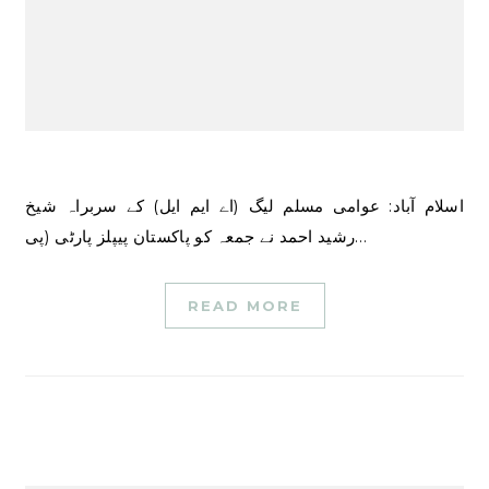
اسلام آباد: عوامی مسلم لیگ (اے ایم ایل) کے سربراہ شیخ
رشید احمد نے جمعہ کو پاکستان پیپلز پارٹی (پی…
READ MORE