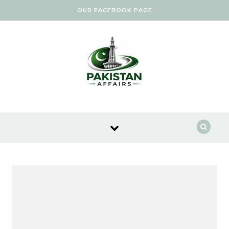
Skip to content
OUR FACEBOOK PAGE