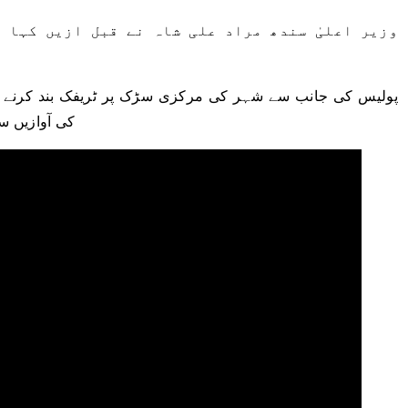
وزیر اعلیٰ سندھ مراد علی شاہ نے قبل ازیں کہا 
پولیس کی جانب سے شہر کی مرکزی سڑک پر ٹریفک بند کرنے کے
کی آوازیں سنی گئی