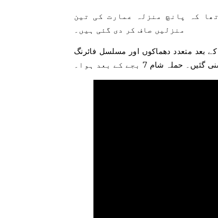
تھا کہ پانچ منزلہ عمارت کی تین
منزلیں صاف کر دی گئی ہیں۔
 بعد متعدد دھماکوں اور مسلسل فائرنگ
ں۔ حملہ شام 7 بجے کے بعد ہوا۔