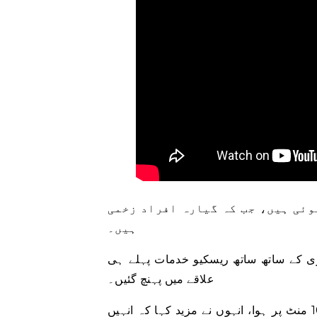
ہوئی ہیں، جب کہ گیارہ افراد زخمی
ہیں۔
فری کے ساتھ ساتھ ریسکیو خدمات پہلے ہی
علاقے میں پہنچ گئیں۔
وزیراعلیٰ سندھ مراد علی شاہ نے کہا کہ حملہ شام 7 بج کر 10 منٹ پر ہوا، انہوں نے مزید کہا کہ انہیں