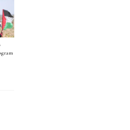
s
rogram