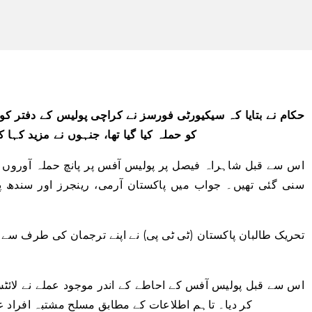
حکام نے بتایا کہ سیکیورٹی فورسز نے کراچی پولیس کے دفتر کو
کو حملہ کیا گیا تھا، جنہوں نے مزید کہا
اس سے قبل شاہراہ فیصل پر پولیس آفس پر پانچ حملہ آوروں ک
سنی گئی تھیں۔ جواب میں پاکستان آرمی، رینجرز اور سندھ پ
تحریک طالبان پاکستان (ٹی ٹی پی) نے اپنے ترجمان کی طرف سے ص
اس سے قبل پولیس آفس کے احاطے کے اندر موجود عملے نے لائٹس ب
کر دیا۔ تاہم اطلاعات کے مطابق مسلح مشتبہ افراد 