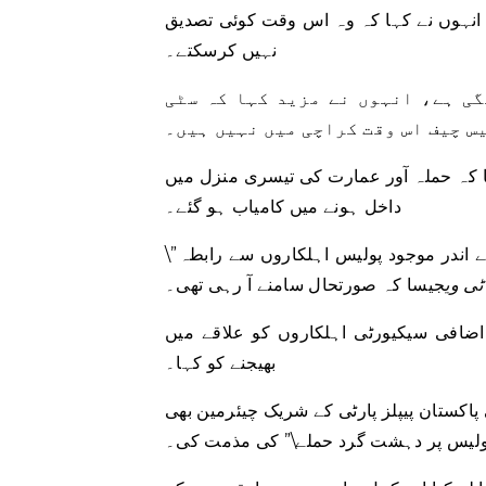
انہوں نے کہا کہ وہ اس وقت کوئی تصدیق
نہیں کرسکتے۔
گی ہے، انہوں نے مزید کہا کہ سٹی
س چیف اس وقت کراچی میں نہیں ہیں۔
 تھا کہ حملہ آور عمارت کی تیسری منزل میں
داخل ہونے میں کامیاب ہو گئے۔
\”انہوں نے عمارت پر ایک راکٹ فائر کیا۔ ہم فی الحال عمارت کے اندر موجود پولیس اہلکاروں سے رابطہ
ٹی وی
جیسا کہ صورتحال سامنے آ رہی تھی۔
 اضافی سیکیورٹی اہلکاروں کو علاقے میں
بھیجنے کو کہا۔
پاکستان پیپلز پارٹی کے شریک چیئرمین بھی
پولیس پر دہشت گرد حملے\” کی مذمت کی۔