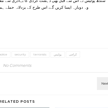
سندھ پولیس نے اس سے قبل بھی دہشت گردی کا بہادری سے مقابلہ
وہ دوبارہ ایسا کریں گے، اس طرح کے بزدلانہ حملے ہمیں
کراچی
پولیس
terrorists
security
police
No Comments
RELATED POSTS