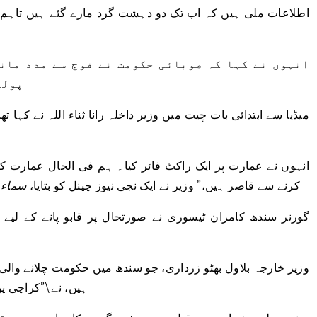
اطلاعات ملی ہیں کہ اب تک دو دہشت گرد مارے گئے ہیں تاہم 
انہوں نے کہا کہ صوبائی حکومت نے فوج سے مدد مان
پولی
میڈیا سے ابتدائی بات چیت میں وزیر داخلہ رانا ثناء اللہ نے کہا
کرنے سے قاصر ہیں،” وزیر نے ایک نجی نیوز چینل کو بتایا،
سماء 
گورنر سندھ کامران ٹیسوری نے صورتحال پر قابو پانے کے لیے
وزیر خارجہ بلاول بھٹو زرداری، جو سندھ میں حکومت چلانے والی 
ہیں، نے \”کراچی 