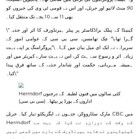
90 منٹ لائیو
اور
جرنل
، اور اس نے قومی ٹی وی کی خبروں کو
بھی 11 سے 10 بجے تک منتقل کیا۔
\”کینیڈا کے پبلک براڈکاسٹر پر پیٹر ہیرنڈورف کا اثر اور جذبہ
گہرا تھا،\” چک تھامسن، سی بی سی کے عوامی امور کے
سربراہ، نے ایک ای میل بیان میں کہا۔ \”پروگرامنگ پر اپنے بہت
زیادہ اثر و رسوخ سے ہٹ کر، اس نے بہت سارے کیریئر میں اور
ہمیشہ مہربانی، حکمت اور شاندار جذبے کے ساتھ فرق پیدا
کیا۔\”
Herrndorf کئی سالوں میں فنون لطیفہ کے درجنوں
اداروں کے بورڈ پر بیٹھا۔
(سی بی سی)
CBC میں
مارک سٹارووِکز، جنہوں نے ایگزیکٹو تیار کیا۔
جرنل
Herrndorf کے وقت کے دوران، نے کہا کہ بہت سے
کینیڈینوں نے شاید ہیرنڈورف کے بارے میں کبھی نہیں