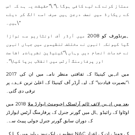
ممتاز کرنے کے لیے کافی ہوگا۔\” \”حقیقت یہ ہے کہ اس
کے ریکارڈ میں نصف درجن ہیں صرف اسے الگ کر دیتے
ہیں۔\”
ہیرنڈورف کو 2008 میں آرڈر آف اونٹاریو سے نوازا
گیا کیونکہ انہوں نے مختلف تنظیموں میں جہاں انہوں
نے خدمات انجام دیں وہاں \”کینیڈین نشریات، اشاعت
اور پرفارمنگ آرٹس میں انقلاب برپا کیا\”۔
2017 میں انہیں کینیڈا کے ثقافتی منظر نامے میں ان کی
\”بصیرت قیادت\” کے لیے آرڈر آف کینیڈا کے اعلیٰ ترین عہدے پر
ترقی دی گئی۔
بعد میں انہیں لائف ٹائم آرٹسٹک اچیومنٹ ایوارڈ ملا
2018 میں
اوٹاوا کے رائیڈو ہال میں گورنر جنرل کے پرفارمنگ آرٹس ایوارڈز
کے دوران سابق گورنر جنرل جولی پییٹ سے۔
تنظیم نے ایک نیوز ریلیز میں کہا کہ NAC کے جھنڈے ان کے اعزاز