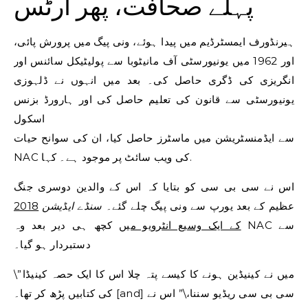
پہلے صحافت، پھر آرٹس
ہیرنڈورف ایمسٹرڈیم میں پیدا ہوئے، ونی پیگ میں پرورش پائی،
اور 1962 میں یونیورسٹی آف مانیٹوبا سے پولیٹیکل سائنس اور
انگریزی کی ڈگری حاصل کی۔ بعد میں انہوں نے ڈلہوزی
یونیورسٹی سے قانون کی تعلیم حاصل کی اور ہارورڈ بزنس
اسکول
سے ایڈمنسٹریشن میں ماسٹرز حاصل کیا، ان کی سوانح حیات
NAC کی ویب سائٹ پر موجود ہے۔ کہا.
اس نے سی بی سی کو بتایا کہ اس کے والدین دوسری جنگ
عظیم کے بعد یورپ سے ونی پیگ چلے گئے۔
سنڈے ایڈیشن
2018
کے ایک وسیع انٹرویو میں
کچھ ہی دیر بعد وہ NAC سے
دستبردار ہو گیا۔
\”میں نے کینیڈین ہونے کا کیسے پتہ چلا اس کا ایک حصہ کینیڈا
کی کتابیں پڑھ کر تھا۔ [and] سی بی سی ریڈیو سننا،\” اس نے