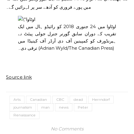
میں پورے فروری کو آدھے سر پر لہرائیں گے۔
اوٹاوا میں 24 جنوری 2018 کو رائیڈو ہال میں ایک
تقریب کے دوران سابق گورنر جنرل جولی پیئٹ نے
ہیرنڈورف کو کمپینین آف دی آرڈر آف کینیڈا میں
(Adrian Wyld/The Canadian Press)
ترقی دی۔
Source link
Arts
Canadian
CBC
dead
Herrndorf
journalism
man
news
Peter
Renaissance
No Comments