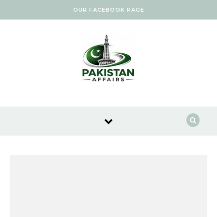
Skip to content
OUR FACEBOOK PAGE