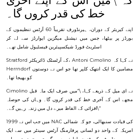
کہ \’میں اس کے اپنے آخری
خط کی قدر کروں گا۔
اپنے کیریئر کے دوران، ہیرنڈورف تقریباً 60 آرٹس تنظیموں کے
بورڈز پر بیٹھا، جس میں نیشنل میگزین ایوارڈز سے لے کر
اسٹریٹ فورڈ شیکسپیئرین فیسٹیول شامل تھے۔
Stratford کے آرٹسٹک ڈائریکٹر، Antoni Cimolino نے کہا کہ
Herrndorf مضامین کا ایک انتھک کلپر تھا جو اس نے دوستوں
کو بھیجا تھا۔
Cimolino نے ای میل کے ذریعے کہا، \”میں صرف ایک ماہ قبل
مجھے اس کے آخری خط کی قدر کروں گا۔ وہاں کی حوصلہ
افزائی کے الفاظ میرے دل میں زندہ رہیں گے۔\”
1999 میں جب اس نے NAC کی قیادت سنبھالی، جو کہ شمالی
امریکہ کے واحد دو لسانی پرفارمنگ آرٹس سینٹر میں سے ایک
ہے، ہیرنڈورف کو فنون لطیفہ سے گہری محبت تھی اور