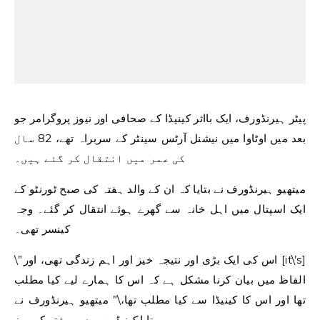
پیٹر ہیرنڈورف، ایک بااثر کینیڈا کے صحافی اور نیوز پروگرامر جو
بعد میں اوٹاوا میں نیشنل آرٹس سینٹر کے سربراہ تھے، 82 سال
کی عمر میں انتقال کر گئے ہیں۔
میتھیو ہیرنڈورف نے بتایا کہ ان کے والد ہفتہ کی صبح ٹورنٹو کے
ایک اسپتال میں اہل خانہ سے گھرے ہوئے انتقال کر گئے۔ وجہ
کینسر تھی۔
\”اس کی ایک بڑی اور نتیجہ خیز اور اہم زندگی تھی، اور [it\’s]
الفاظ میں بیان کرنا مشکل ہے کہ اس کا ہمارے لیے کیا مطلب
تھا اور اس کا کینیڈا سے کیا مطلب تھا،\” میتھیو ہیرنڈورف نے
ہفتہ کے روز.
بتایا
کینیڈین پریس