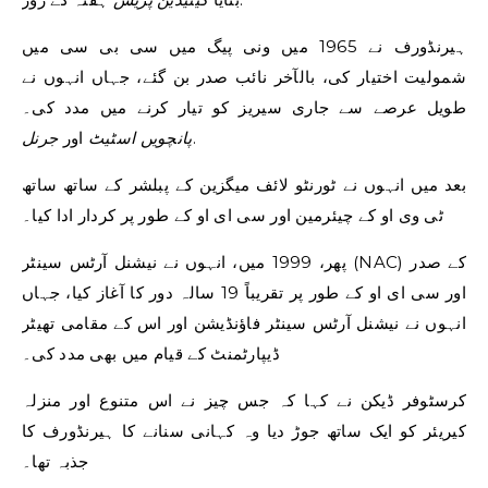
ہیرنڈورف نے 1965 میں ونی پیگ میں سی بی سی میں
شمولیت اختیار کی، بالآخر نائب صدر بن گئے، جہاں انہوں نے
طویل عرصے سے جاری سیریز کو تیار کرنے میں مدد کی۔
.
پانچویں اسٹیٹ
اور
جرنل
بعد میں انہوں نے ٹورنٹو لائف میگزین کے پبلشر کے ساتھ ساتھ
ٹی وی او کے چیئرمین اور سی ای او کے طور پر کردار ادا کیا۔
پھر، 1999 میں، انہوں نے نیشنل آرٹس سینٹر (NAC) کے صدر
اور سی ای او کے طور پر تقریباً 19 سالہ دور کا آغاز کیا، جہاں
انہوں نے نیشنل آرٹس سینٹر فاؤنڈیشن اور اس کے مقامی تھیٹر
ڈیپارٹمنٹ کے قیام میں بھی مدد کی۔
کرسٹوفر ڈیکن نے کہا کہ جس چیز نے اس متنوع اور منزلہ
کیریئر کو ایک ساتھ جوڑ دیا وہ کہانی سنانے کا ہیرنڈورف کا
جذبہ تھا۔