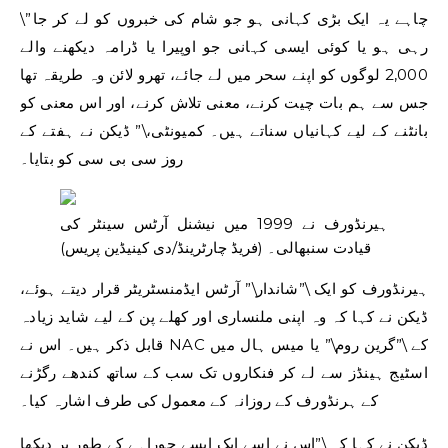
\”چاہے یہ ایک بڑی کہانی ہو جو شام کی خبروں کو لے کر جا
رہی ہو یا کوئی ایسی کہانی جو اوپیرا یا ڈرامہ دیکھنے والے
2,000 لوگوں کو اپنے سحر میں لے جائے، تھرو لائن وہ طریقہ تھا
جس سے ہم بات چیت کرنے، معنی تلاش کرنے، اور اس معنی کو
بانٹنے کے لیے کہانیاں سناتے ہیں۔ کمیونٹی،\” ڈیکن نے ہفتے کے
روز سی بی سی کو بتایا۔
ہیرنڈورف نے 1999 میں نیشنل آرٹس سینٹر کی
قیادت سنبھالی۔
(فریڈ چارٹرینڈ/دی کینیڈین پریس)
ہیرنڈورف کو ایک \”شاندار\” آرٹس ایڈمنسٹریٹر قرار دیتے ہوئے،
ڈیکن نے کہا کہ وہ اپنی ملنساری اور کھلے پن کے لیے شاید زیادہ
قابل ذکر ہیں۔ اس نے NAC کے \”گرین روم\” یا میس ہال میں
اسٹیج ہینڈز سے لے کر فنکاروں تک سب کے ساتھ کندھے رگڑنے
کے ہرنڈورف کے روزانہ کے معمول کی طرف اشارہ کیا۔
ڈیکن نے کہا کہ \”اس نے اسے ایک ایسے چوراہے کے طور پر دیکھا