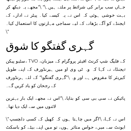
جہاں سب برابر کی شرائط پر ملتے ہیں۔\” \”مجھے یہ دیکھ کر
بہت خوشی ہوئی کہ اس نے یہ کیسے کیا۔ پیٹر نے ادارے کے
ایجنڈے کو آگے بڑھانے کے لیے سماجی مہارتوں کا استعمال کیا۔
\”
گہری گفتگو کا شوق
سٹیو پیکن، TVO کے فلیگ شپ کرنٹ افیئر پروگرام کے میزبان،
ایجنڈا
، نے کہا کہ وہ ٹی وی او میں ہیرنڈورف کے اپنے طویل
کیریئر کا مقروض ہے اور وہ \”گہری گفتگو\” کے لئے ہرنڈورف
کے رجحان کو یاد کریں گے۔
پائیکن نے سی بی سی کو بتایا، \”اس نے مجھے ایک بار بہترین
لائنوں میں سے ایک دیا تھا۔
\”اس نے کہا، \’اگر میں چاہتا ہوں کہ کھیل کے کسی دلچسپ
ایونٹ سے میرے حواس متاثر ہوں، تو میں اپنے بیٹے کو باسکٹ