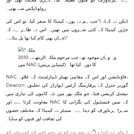
رولوڈیکس سے بھی۔
ڈیکن نے کہا، \”جب ہم نے پورے کینیڈا کا سفر کیا، تو اس کی
جڑیں کینیڈا کے کئی شہروں میں تھیں۔ اس نے ظاہر ہے کہ
جہاں بھی کام کیا تھا پل بنائے۔\”
وہ وہاں موجود تھے جب مرحوم ملکہ الزبتھ نے 2010
میں NAC کا دورہ کیا تھا۔
(کینیڈین پریس)
NAC فاؤنڈیشن اور اس کے مقامی تھیٹر ڈیپارٹمنٹ کے علاوہ،
Deacon گورنر جنرل کے پرفارمنگ آرٹس ایوارڈز کی تخلیق،
نیشنل کریشن فنڈ، جو ملک بھر میں نئے کاموں کی تیاری میں
معاونت کرتا ہے، اور NAC کے سین فیسٹیول کی نگرانی کا
سہرا ہرنڈورف کو دیتا ہے۔ سینٹر نے کینیڈا کے مختلف حصوں
کی ثقافت اور فنون کو منایا۔
ڈیکن نے کہا، \”ان میں سے کوئی بھی کسی کے کیریئر کو