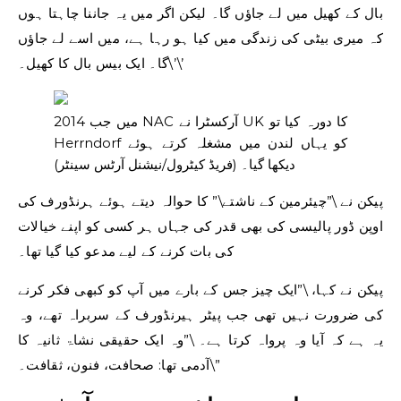
بال کے کھیل میں لے جاؤں گا۔ لیکن اگر میں یہ جاننا چاہتا ہوں
کہ میری بیٹی کی زندگی میں کیا ہو رہا ہے، میں اسے لے جاؤں
گا۔ ایک بیس بال کا کھیل۔\’\’
2014 میں جب NAC آرکسٹرا نے UK کا دورہ کیا تو
Herrndorf کو یہاں لندن میں مشغلہ کرتے ہوئے
دیکھا گیا۔
(فریڈ کیٹرول/نیشنل آرٹس سینٹر)
پیکن نے \”چیئرمین کے ناشتے\” کا حوالہ دیتے ہوئے ہرنڈورف کی
اوپن ڈور پالیسی کی بھی قدر کی جہاں ہر کسی کو اپنے خیالات
کی بات کرنے کے لیے مدعو کیا گیا تھا۔
پیکن نے کہا، \”ایک چیز جس کے بارے میں آپ کو کبھی فکر کرنے
کی ضرورت نہیں تھی جب پیٹر ہیرنڈورف کے سربراہ تھے، وہ
یہ ہے کہ آیا وہ پرواہ کرتا ہے۔ \”وہ ایک حقیقی نشاۃ ثانیہ کا
آدمی تھا: صحافت، فنون، ثقافت۔\”