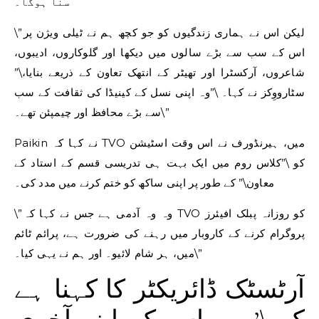
سنا ہوگا۔
\”لیکن اس نے ہماری زندگیوں کو جو کچھ ہم نے ٹیلی ویژن پر
اس کے سب سے بڑے سالوں میں دیکھا اور گلوکاروں، ادیبوں،
شاعروں، آرکسٹرا اور تھیٹر کے انتھک تعاون کے ذریعے بنایا،\”
سٹارووِکز نے کہا۔ \”وہ اپنی نسل کے کینیڈا کی ثقافت کے سب
سے بڑے محافظ اور چیمپئن تھے۔\”
Paikin نے کہا کہ TVO میں، ہیرنڈورف نے اس وقت اسٹیشن
کو \”کلاس روم میں ایک بہت ہی تدریسی قسم کے استاد کے
معاون\” کے طور پر اپنی ساکھ کو ختم کرنے میں مدد کی۔
\”وہ وہ آدمی ہے جس نے کہا کہ TVO کو روزانہ پبلک افیئرز
پروگرام کرنے کے کاروبار میں رہنے کی ضرورت ہے، پرائم ٹائم
میں، ہر شام لائیو۔ اور ہم نے یہی کیا۔\”
آرٹسٹک ڈائریکٹر کا کہنا ہے