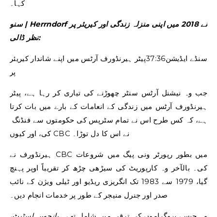
کہا۔
سنو | Herrndorf نے 2018 میں اپنی منزلہ زندگی اور کیریئر پر
نظر ڈالی:
سنڈے ایڈیشن
37:36
پیٹر ہیرنڈورف آرٹس میں اپنے شاندار کیریئر
پر
جب وہ نیشنل آرٹس سنٹر چھوڑنے کی تیاری کر رہا ہے، پیٹر
ہیرنڈورف آرٹس میں زندگی کے انعامات کے بارے میں بات کرتا
ہے، کہ کس طرح اس نے تمام سٹرپس کی حکومتوں سے فنڈنگ ​​
کی، اور کیوں CBC نے اس کا دل توڑا۔
ہیرنڈورف نے CBC میں بطور رپورٹر ونی پیگ میں شروعات
کی۔ بالآخر وہ کارپوریٹ کی سیڑھی چڑھ کر تقریباً اوپر پہنچ
گیا، 1979 سے 1983 تک انگریزی ریڈیو اور ٹیلی ویژن کے نائب
صدر اور جنرل منیجر کے طور پر خدمات انجام دیں۔
وہ جیسے پروگراموں کی ترقی میں شامل تھے۔
پانچویں اسٹیٹ،