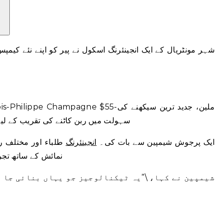
سہولت میں ربن کاٹنے کی تقریب کے لیے
ایک پرجوش شیمپین سے بات کی۔
انجینئرنگ
طلباء اور مختلف ر
نمائش کے ساتھ تجر