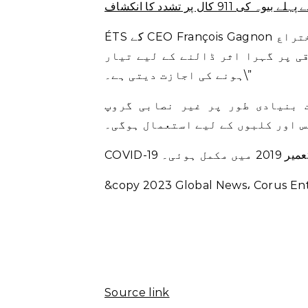
ال پر تشدد کا انکشاف
ÉTS کے CEO François Gagnon نے کہا کہ نئی جگہ طلبہ کے ادارے کو \”کھانے اور اختراع
ی پر گہرا اثر ڈالنے کے لیے تیار
ہونے کی اجازت دیتی ہے۔\”
 بنیادی طور پر غیر نصابی گروپ
 اور کلبوں کے لیے استعمال ہوگی۔
مل ہوئی۔
Source link