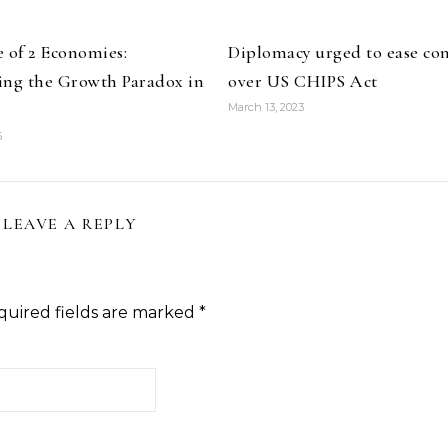
 of 2 Economies:
Diplomacy urged to ease co
ing the Growth Paradox in
over US CHIPS Act
March 13, 2023
5
LEAVE A REPLY
quired fields are marked
*