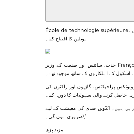
École de technologie supérieure، شہر مونٹریال کے ایک انجینئرنگ اسکول نے پیر کو اپنے نئے کیمپس
پویلین کا افتتاح کیا۔
جدت، سائنس اور صنعت کے وزیر François-Philippe Champagne $55-ملین، جدید ترین سیکھنے کی
 اسکول کے اہلکاروں کے ساتھ موجود تھے۔
وبوٹکس پراجیکٹس، گاڑیوں اور راکٹوں کی
بہ حاصل کرنے والی سہولیات کا دورہ کیا۔
شیمپین نے کہا، \”یہ ٹیکنالوجیز جو یہاں بنائی جا رہی ہیں، 21ویں صدی کی معیشت کے لیے
ضروری ہوں گی۔\”
مزید پڑھ: