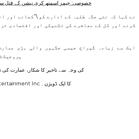
خصوصی: جیمز اسمتھ کری نیشن کے قتل سے پہلے بیوہ کی 911 ک
کرنے اور کل کے معاشرے کی تکنیکی اور اقتصادی ترق
ایک سے زیادہ گیراج جیسی جگہوں والی بڑی عمارت
پروجیکٹس
COVID-19 کی وجہ سے تاخیر کا شکار، عمارت کی تعمیر 2019 میں مک
&copy 2023 Global News، Corus Entertainment Inc کا ایک ڈویژن۔