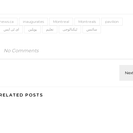
news.ca
inaugurates
Montreal
Montreals
pavilion
سائنس
ٹیکنالوجی
تعلیم
پویلین
ای ٹی ایس
No Comments
RELATED POSTS