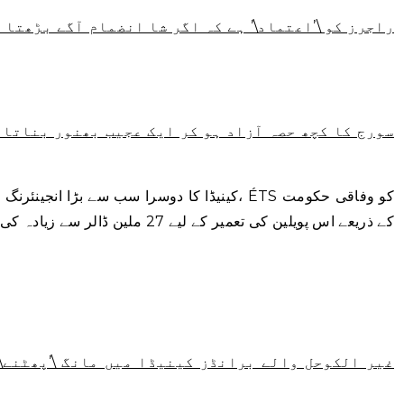
راجرز کو \’اعتماد\’ ہے کہ اگر شا انضمام آگے بڑھتا
سورج کا کچھ حصہ آزاد ہو کر ایک عجیب بھنور بناتا 
کینیڈا کا دوسرا سب سے بڑا انجینئرنگ اسکول سمج
کے ذریعے اس پویلین کی تعمیر کے لیے 27 ملین ڈالر سے زیادہ کی وفاقی فنڈنگ ​​ملی۔
غیر الکوحل والے برانڈز کینیڈا میں مانگ \’پھٹنے\