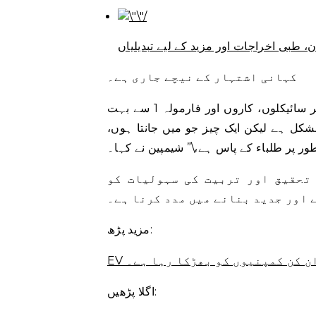
کہانی اشتہار کے نیچے جاری ہے۔
شیمپین نے کہا، \”ہم نے ایک گھنٹہ گزارا اور ہم نے الیکٹرک موٹر سائیکلوں، کاروں اور فارمولہ 1 سے بہت
شکل ہے لیکن ایک چیز جو میں جانتا ہوں،
تحقیق اور تربیت کی سہولیات کو
 اور جدید بنانے میں مدد کرنا ہے۔
مزید پڑھ:
یران کن کمپنیوں کو بھڑکا رہا ہے۔
اگلا پڑھیں: