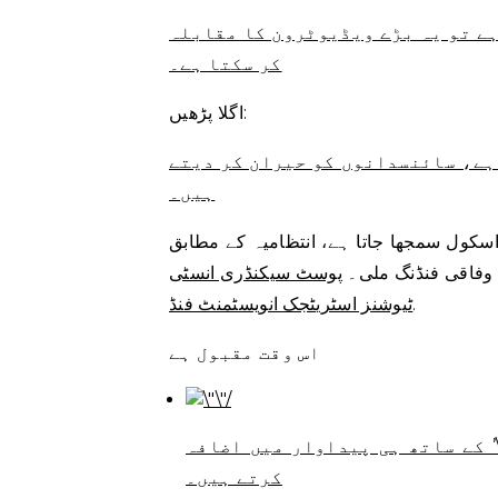
 ہے تو یہ بڑے ویڈیوٹرون کا مقابلہ
کر سکتا ہے۔
اگلا پڑھیں:
ہے، سائنسدانوں کو حیران کر دیتے
ہیں۔
ھا جاتا ہے، انتظامیہ کے مطابق، ÉTS کو وفاقی حکومت
پوسٹ سیکنڈری انسٹی
.
ٹیوشنز اسٹریٹجک انویسٹمنٹ فنڈ
اس وقت مقبول ہے
’ کے ساتھ ہی پیداوار میں اضافہ
کرتے ہیں۔