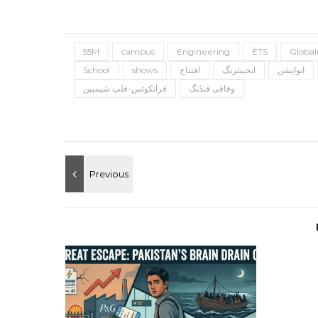
55M
campus
Engineering
ÉTS
Global
انوایشن
انجینئرنگ
افتتاح
shows
School
وفاقی فنڈنگ
فرانکوئس-فلپ شیمپین