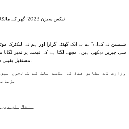
ٹیکس سیزن 2023: گھر کے مالکان، طبی اخراجات اور مزید کے لیے تبدیلیاں
سی چیزیں دیکھی ہیں۔ مجھے لگتا ہے کہ قیمت پر نمبر لگانا م
مستقبل یقینی طور پر طلباء کے پاس ہے،\” شیمپین نے کہا۔ .
وزارت کے مطابق فنڈ کا مقصد ملک کے کالجوں میں 
بڑھانے
EV انقلاب ان ح