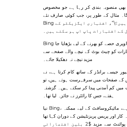
ی بھی منصوبہ بندی کر رہا ہے جو مخصوص
 کے طور پر، جب کوئی صارف نئے AI سے چلنے والے
Bing سے پوچھتا ہے کہ \”میکسیکو میں بہترین ہوٹل کون سے ہیں؟\”، اشتہاری ایگزیکٹو کے
 کے اشتہارات پاپ اپ ہو سکتے ہیں۔
Bing چیٹ بوٹ میں اشتہارات کو ضم کرنا، جسے تلاش کے صفحے کے اوپری حصے کو بھرنے کے لیے بڑھایا جا
ہارات کو چیٹ بوٹ کے نیچے والے صفحے سے
مزید نیچے نہ دھکیلا جائے۔
یور جیسے برانڈز کے ساتھ کام کرتا ہے، نے
لاش کے صفحات میں سرفہرست ہوتے ہیں، تو
 میں کم آمدنی پیدا کر سکتے ہیں۔ گزشتہ
ہفتے، جس کا رائٹرز نے جائزہ لیا تھا۔
نیا Bing، جس تک رسائی کے لیے لاکھوں لوگوں کی انتظار کی فہرست ہے، مائیکروسافٹ کے لیے ممکنہ
ار اور پریس پریزنٹیشن کے دوران کہا تھا
کہ سرچ ایڈورٹائزنگ مارکیٹ میں مارکیٹ شیئر کے ہر فیصد پوائنٹ سے مزید $2 بلین اشتھاراتی