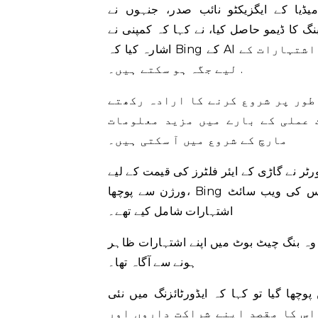
یڈیا کے ایگزیکٹو نائب صدر، جنہوں نے
گ کا ڈیمو حاصل کیا، نے کہا کہ کمپنی نے
اشارہ کیا کہ Bing کے AI سے تیار کردہ تلاش کے جوابات کے نچلے حصے میں لنکس اشتہارات کے
لیے جگہ ہو سکتے ہیں۔ .
طور پر شروع کرنے کا ارادہ رکھتے
 عملی کے بارے میں مزید معلومات
مارچ کے شروع میں آ سکتی ہیں۔
ے ایئر فلٹرز کی قیمت کے لیے AI کے ساتھ مل کر Bing کے نئے
ورژن سے پوچھا، Bing نے آٹو پارٹس کی ویب سائٹ Parts Geek کے ذریعے فروخت کیے گئے فلٹرز کے
اشتہارات شامل کیے تھے۔
 وہ بنگ چیٹ بوٹ میں اپنے اشتہارات ظاہر
ہونے سے آگاہ تھا۔
گیا تو کہا کہ ایڈورٹائزنگ میں نئی ​​AI
 اس کا مقصد اپنے شراکت داروں اور