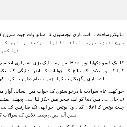
مائیکروسافٹ نے اشتہاری ایجنسیوں کے ساتھ بات چیت شروع
ٹیک کمپن
اس ہفتے ایک بڑی اشتہاری ایجنسی کے ساتھ میٹنگ
کہا کہ وہ تلاش کے نتائج کے جوابات کے اندر ادائیگی کے لنکس
اشتہاری ایگزیکٹو نے کہا، جس نے نام ظاہر نہ کرنے کی شرط پر نجی میٹنگ کے بارے میں بات کی۔ .
نے حال ہی میں دنیا کو اپنے سحر میں جکڑ لیا ہے۔ پچھلے ہفتے،
نہیں آئے ہیں، پیچیدہ تلاش کے سوالات 