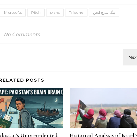
بنگ سرچ انجن
Tribune
plans
Pitch
Microsofts
No Comments
RELATED POSTS
Pakistan’s Unprecedented
Historical Analysis of Israel’