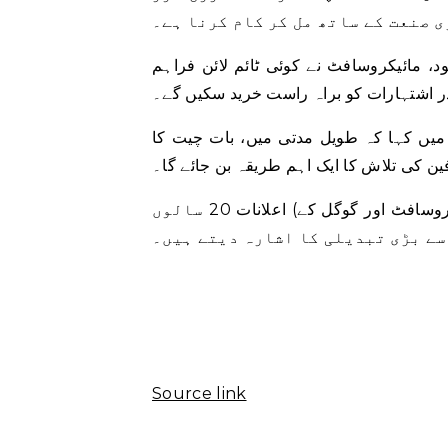
 صنعت کے ساتھ مل کر کام کرنا ہے۔
ود، مائیکروسافٹ نے کوئی ٹائم لائن فراہم
ر اشتہارات کو براہ راست خرید سکیں گے۔
 طویل مدتی میں، بات چیت کا AI غالباً انٹرنیٹ پر
ن کی تلاش کا ایک اہم طریقہ بن جائے گا۔
اومنی کام نے کہا کہ \”یہ کہنا مبالغہ آرائی نہیں ہے کہ (مائیکروسافٹ اور گوگل کے) اعلانات 20 سالوں
Source link