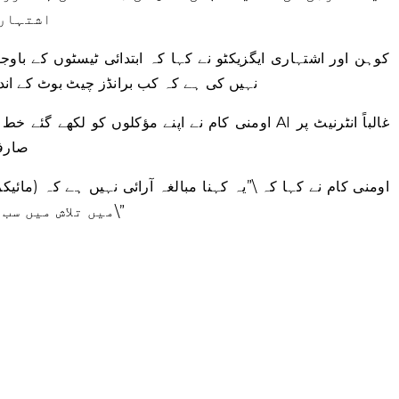
اشتہاری
کوہن اور اشتہاری ایگزیکٹو نے کہا کہ ابتدائی ٹیسٹوں کے باوج
نہیں کی ہے کہ کب برانڈز چیٹ بوٹ کے اند
اومنی کام نے اپنے مؤکلوں کو لکھے گئے خط میں کہا کہ
صارفی
میں تلاش میں سب سے بڑی تبدیلی کا اشارہ دیتے ہیں۔\”