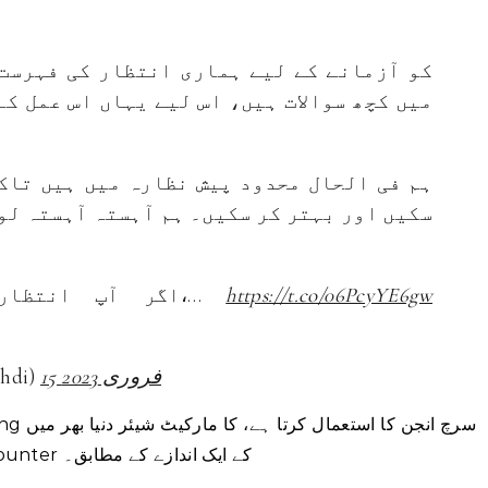
میں کچھ سوالات ہیں، اس لیے یہاں اس عمل کے
ہم فی الحال محدود پیش نظارہ میں ہیں تاک
سکیں اور بہتر کر سکیں۔ ہم آہستہ آہستہ لو
https://t.co/06PcyYE6gw
اگر آپ انتظار کی فہرست میں ہیں،…
15 فروری 2023
— یوسف 
5% سے کم ہے، ویب اینالیٹکس فرم StatCounter کے ایک اندازے کے مطابق۔