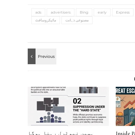
ads
advertisers
Bing
early
Express
مصنوعی ذہانت
مائیکروسافٹ
Inside 
ہمیں نیوٹرل رہنا ہوگا