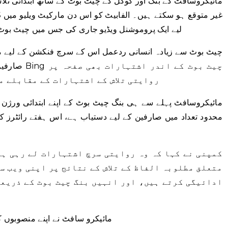
مائیکروسافٹ کے بنگ اور گوگل کے چیٹ بوٹ کے ساتھ ابتدائی تلاش 
لیے ایک پروموشنل ویڈیو جاری کی جس میں چیٹ بوٹ کو
صارفین پیدا 
روایتی تلاش کے اشتہارات کے مقابلے م
مائیکروسافٹ پہلے سے ہی بنگ چیٹ بوٹ کے اپنے ابتدائی ورژن 
محدود تعداد میں صارفین کے لیے دستیاب ہے، اس ہفتے رائٹرز کے
کمپنی نے کہا کہ وہ روایتی سرچ اشتہارات لے رہی ہے
متعلق مطلوبہ الفاظ کے تلاش کے نتائج پر اپنی ویب س
ادائیگی کرتے ہیں، اور انہیں بنگ چیٹ بوٹ کے ذریعہ
مائیکرو سافٹ نے اپنے منصوبوں ک