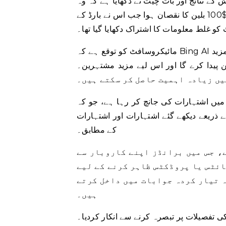
کے نتائج اور بات چیت نے دکھایا ہے کہ وہ
غیر متوقع ہو سکتے ہیں۔ الفابیٹ کو اس دن مارکیٹ ویلیو میں $100 بلین کا نقصان ہوا جب اس نے بارڈ کے
 غلط معلومات کا اشتراک دکھایا گیا تھا۔
مائیکروسافٹ کو توقع ہے کہ Bing AI چیٹ بوٹ سے زیادہ انسانی ردعمل اس کے سرچ فنکشن کے لیے مزید
کرے گا اور اس لیے مزید مشتہرین۔ Bing چیٹ بوٹ کے اندر اشتہارات بھی صفحہ پر
یں زیادہ اہمیت حاصل کر سکتے ہیں۔
میں اشتہارات کی جانچ کر رہا ہے، جو کہ
 ذریعے دیکھے گئے اشتہارات اور اشتہارات
کے مطابق۔
، جس میں برانڈز اپنے کاروبار سے
ائٹس یا پروڈکٹس ظاہر کرنے کے لیے
 تیار کردہ جوابات میں داخل کرتے
ہیں۔
ی تفصیلات پر تبصرہ کرنے سے انکار کردیا۔