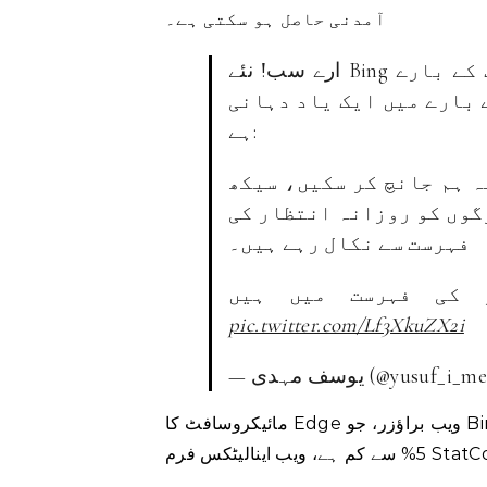
آمدنی حاصل ہو سکتی ہے۔
ارے سب! نئے Bing کو آزمانے کے لیے ہماری انتظار کی فہرست کے بارے
 بارے میں ایک یاد دہانی
ہے:
ہ ہم جانچ کر سکیں، سیکھ
گوں کو روزانہ انتظار کی
فہرست سے نکال رہے ہیں۔
pic.twitter.com/Lf3XkuZX2i
مہدی (@yusuf_i_mehdi)
مائیکروسافٹ کا Edge ویب براؤزر، جو Bing سرچ انجن کا استعمال کرتا ہے، کا مارکیٹ شیئر دنیا بھر میں