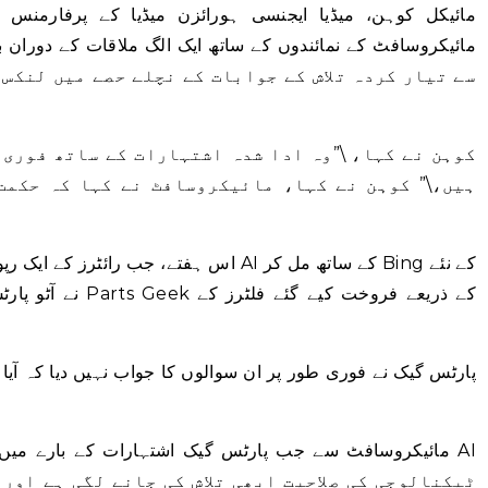
مائیکل کوہن، میڈیا ایجنسی ہورائزن میڈیا کے پرفارمنس م
مائیکروسافٹ کے نمائندوں کے ساتھ ایک الگ ملاقات کے دوران بن
کوہن نے کہا، \”وہ ادا شدہ اشتہارات کے ساتھ فوری 
ہیں،\” کوہن نے کہا، مائیکروسافٹ نے کہا کہ حکمت
اس ہفتے، جب رائٹرز کے ایک رپورٹر نے گاڑی ک
پارٹس گیک نے فوری طور پر ان سوالوں کا جواب نہیں دیا کہ آیا
مائیکروسافٹ سے جب پارٹس گیک اشتہارات کے بارے میں پوچھا 
ٹیکنالوجی کی صلاحیت ابھی تلاش کی جانے لگی ہے اور