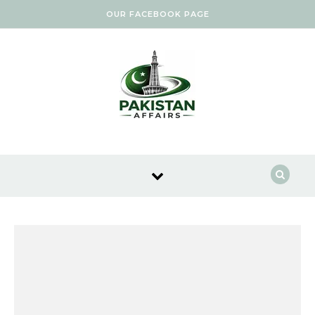
Skip to content
OUR FACEBOOK PAGE