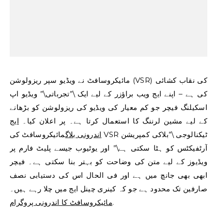
مائیکروسافٹ نے ویڈیو سپر ریزولوشن (VSR) کی نقاب کشائی
کی ہے – اپنے ایج ویب براؤزر کے لیے ایک \”تجرباتی\” ویڈیو اپ
اسکیلنگ فیچر جو کم معیار کی ویڈیو کی ریزولوشن کو بڑھانے
کے لیے مشین لرننگ کا استعمال کرتا ہے۔ پر اعلان کیا۔
ایج
اندرونی بلاگ
مائیکروسافٹ کی VSR ٹیکنالوجی \”بلاکی کمپریشن
آرٹفیکٹس کو ہٹا سکتی ہے\” اور یوٹیوب جیسے پلیٹ فارم پر
ویڈیوز کے لیے متن کی وضاحت کو بہتر بنا سکتی ہے۔ فیچر
ابھی بھی جانچ میں ہے اور فی الحال اس کی دستیابی نصف
صارفین تک محدود ہے جو کہ کینری چینل ایج میں چلا رہے ہیں۔
مائیکروسافٹ کا اندرونی پروگرام
.