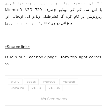
اگر آپ اسے خود آزمانا چاہتے ہیں تو چند شرائط ہیں:
Microsoft VSR صرف 720p یا اس سے کم کی ویڈیو
ریزولوشن پر کام کرے گا (بشرطیکہ ویڈیو کی اونچائی اور
چوڑائی دونوں 192 پکسلز سے زیادہ ہوں)،…
>Source link>
>>Join our Facebook page From top right corner.
<<
blurry
edges
improve
Microsoft
upscaling
VIDEO
VIDEOS
No Comments