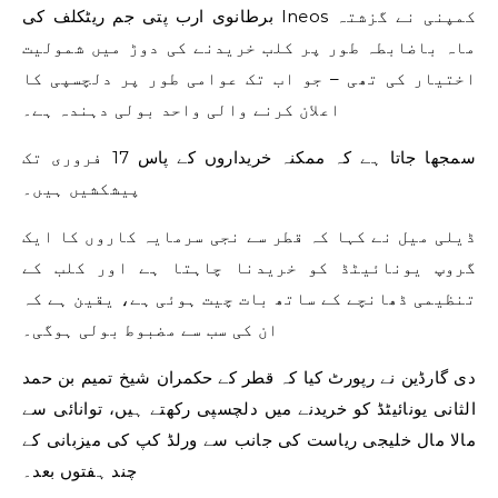
برطانوی ارب پتی جم ریٹکلف کی Ineos کمپنی نے گزشتہ
ماہ باضابطہ طور پر کلب خریدنے کی دوڑ میں شمولیت
اختیار کی تھی – جو اب تک عوامی طور پر دلچسپی کا
اعلان کرنے والی واحد بولی دہندہ ہے۔
سمجھا جاتا ہے کہ ممکنہ خریداروں کے پاس 17 فروری تک
پیشکشیں ہیں۔
ڈیلی میل نے کہا کہ قطر سے نجی سرمایہ کاروں کا ایک
گروپ یونائیٹڈ کو خریدنا چاہتا ہے اور کلب کے
تنظیمی ڈھانچے کے ساتھ بات چیت ہوئی ہے، یقین ہے کہ
ان کی سب سے مضبوط بولی ہوگی۔
دی گارڈین نے رپورٹ کیا کہ قطر کے حکمران شیخ تمیم بن حمد
الثانی یونائیٹڈ کو خریدنے میں دلچسپی رکھتے ہیں، توانائی سے
مالا مال خلیجی ریاست کی جانب سے ورلڈ کپ کی میزبانی کے
چند ہفتوں بعد۔