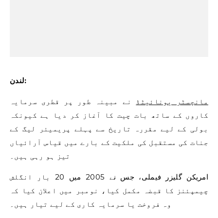
لندن:
مانچسٹر یونائیٹڈ
نے مبینہ طور پر قطری سرمایہ
کاروں کے ساتھ بات چیت کا آغاز کر دیا ہے کیونکہ
بولی کے لیے مقررہ تاریخ سے پہلے پریمیئر لیگ کے
جنات کی مستقبل کی ملکیت کے بارے میں قیاس آرائیاں
تیز ہو رہی ہیں۔
امریکن گلیزر فیملی، جس نے 2005 میں 20 بار انگلش
چیمپئنز کا قبضہ مکمل کیا، نومبر میں اعلان کیا کہ
وہ فروخت یا سرمایہ کاری کے لیے تیار ہیں۔