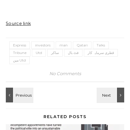
Source link
Express
investors
man
Qatari
Talks
قطری سرمایہ کار
فٹ بال
ساکر
Utd
Tribune
مین Utd
No Comments
RELATED POSTS