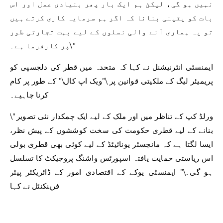
نہیں ہو گی، لیکن ہم ایک بار پھر بنیادی عمل اور اس
بات کو یقینی بنانا کہ اگر ہم سرمایہ کاری کرتے ہیں
تو یہ ہماری آنے والی نسلوں کے لیے بہت تجارتی طور
پر کارفرما ہے۔\”
ایمنسٹی انٹرنیشنل نے کہا کہ متحدہ میں قطر کی دلچسپی کو
پریمیئر لیگ کے ملکیتی قوانین پر \”ویک اپ کال\” کے طور پر کام
کرنا چاہیے۔
\”ورلڈ کپ کے تناظر میں اور ملک کے لیے ایک چمکدار نئی تصویر
بنانے کے لیے قطری حکومت کی سخت کوششوں کے پیش نظر،
ایسا لگتا ہے کہ مانچسٹر یونائیٹڈ کے لیے کوئی بھی قطری بولی
اس ریاستی حمایت یافتہ اسپورٹس واشنگ پروجیکٹ کا تسلسل
ہو گی۔\” ایمنسٹی یوکے کے اقتصادی امور کے ڈائریکٹر پیٹر
فرینکنٹل نے کہا