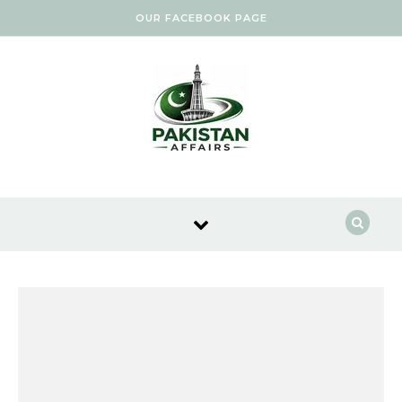
Skip to content
OUR FACEBOOK PAGE