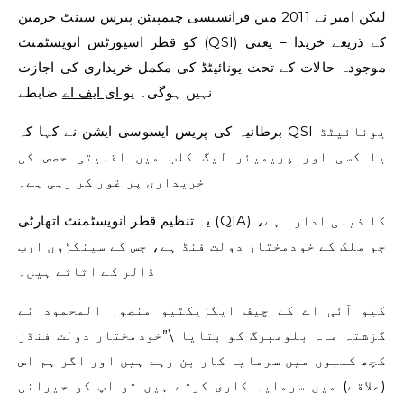
لیکن امیر نے 2011 میں فرانسیسی چیمپیئن پیرس سینٹ جرمین
کو قطر اسپورٹس انویسٹمنٹ (QSI) کے ذریعے خریدا – یعنی
موجودہ حالات کے تحت یونائیٹڈ کی مکمل خریداری کی اجازت
نہیں ہوگی۔
یو ای ایف اے
ضابطے
برطانیہ کی پریس ایسوسی ایشن نے کہا کہ QSI یونائیٹڈ
یا کسی اور پریمیئر لیگ کلب میں اقلیتی حصص کی
خریداری پر غور کر رہی ہے۔
یہ تنظیم قطر انویسٹمنٹ اتھارٹی (QIA) کا ذیلی ادارہ ہے،
جو ملک کے خودمختار دولت فنڈ ہے، جس کے سینکڑوں ارب
ڈالر کے اثاثے ہیں۔
کیو آئی اے کے چیف ایگزیکٹیو منصور المحمود نے
گزشتہ ماہ بلومبرگ کو بتایا: \”خودمختار دولت فنڈز
کچھ کلبوں میں سرمایہ کار بن رہے ہیں اور اگر ہم اس
(علاقے) میں سرمایہ کاری کرتے ہیں تو آپ کو حیرانی