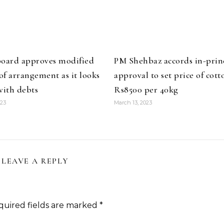
board approves modified
PM Shehbaz accords in-prin
f arrangement as it looks
approval to set price of cott
with debts
Rs8500 per 40kg
023
March 13, 2023
LEAVE A REPLY
quired fields are marked
*