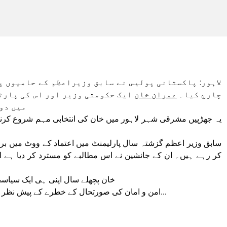
لاہور: پاکستانی پولیس نے سابق وزیراعظم کے حامیوں پر
چارج کیا۔
عمران خان
ایک حکومتی وزیر اور اس کی پارٹی
میں دو
یہ جھڑپیں مشرقی شہر لاہور میں خان کی انتخابی مہم شروع کرنے 
ہ
سابق وزیر اعظم گزشتہ سال پارلیمنٹ میں اعتماد کے ووٹ میں بر
کر رہے ہیں۔ ان کے جانشین نے اس مطالبے کو مسترد کر دیا ہے ا
خان
پچھلے سال اپنی ہی ایک سیاسی 
امن و امان کی صورتحال کے خطرے کے پیش نظر بدھ کی ریلی پر پابندی لگا دی گئی تھی کیونکہ…