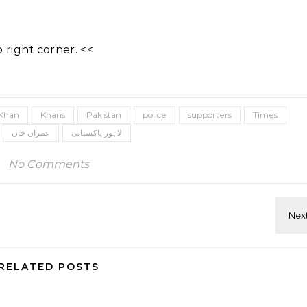
right corner. <<
Khan
Khans
Pakistan
police
supporters
Times
لاہور پاکستانی
عمران خان
No Comments
RELATED POSTS