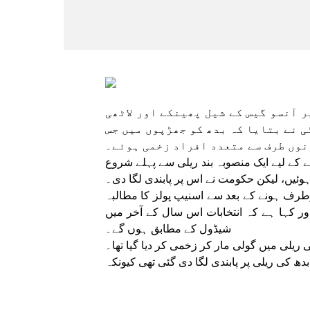
 آنسو گیس کے شیل پھینکے اور لاٹھی
 نے بتایا کہ بدھ کو جھڑپوں میں جس
نوں طرف سے متعدد افراد زخمی ہوئے۔
کے لیے ایک منصوبہ بند ریلی سے پہلے شروع
وئیں، لیکن حکومت نے اس پر پابندی لگا دی۔
طرف ہونے کے بعد سے اسنیپ پولز کا مطالبہ
ور کہا ہے کہ انتخابات اس سال کے آخر میں
شیڈول کے مطابق ہوں گے۔
ریلی میں گولی مار کر زخمی کر دیا گیا تھا۔