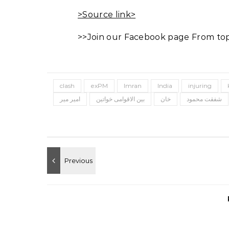
>Source link>
>>Join our Facebook page From top 
clash
exPM
Imran
India
injuring
شفقت محمود
خان
بین الاقوامی خواتین
امیر میر