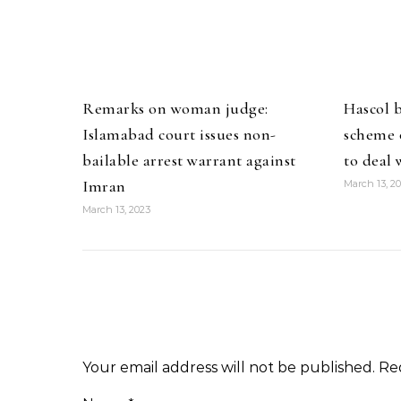
Remarks on woman judge:
Hascol 
Islamabad court issues non-
scheme o
bailable arrest warrant against
to deal 
Imran
March 13, 2
March 13, 2023
Your email address will not be published.
Re