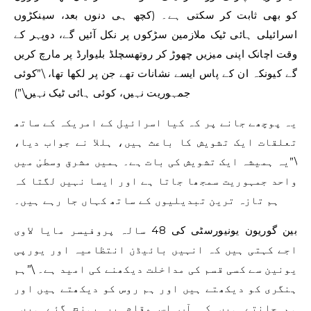
کو بھی ثابت کر سکتی ہے۔ (کچھ ہی دنوں بعد، سینکڑوں
اسرائیلی ہائی ٹیک ملازمین سڑکوں پر نکل آئیں گے، دوپہر کے
وقت اچانک اپنی میزیں چھوڑ کر روتھسچلڈ بلیوارڈ پر مارچ کریں
گے کیونکہ ان کے پاس ایسے نشانات تھے جن پر لکھا تھا، \”کوئی
جمہوریت نہیں، کوئی ہائی ٹیک نہیں\”)
یہ پوچھے جانے پر کہ کیا اسرائیل کے امریکہ کے ساتھ
تعلقات ایک تشویش کا باعث ہیں، ہللا نے جواب دیا،
\”یہ ہمیشہ ایک تشویش کی بات ہے۔ ہمیں مشرق وسطیٰ میں
واحد جمہوریت سمجھا جاتا ہے اور ایسا نہیں لگتا کہ
ہم تازہ ترین تبدیلیوں کے ساتھ کہاں جا رہے ہیں۔
بین گوریون یونیورسٹی کی 48 سالہ پروفیسر مایا لاوی
اجے کہتی ہیں کہ انہیں بائیڈن انتظامیہ اور یورپی
یونین سے کسی قسم کی مداخلت دیکھنے کی امید ہے۔ \”ہم
ہنگری کو دیکھتے ہیں اور ہم روس کو دیکھتے ہیں اور
ہم جانتے ہیں کہ آپ اس مقام پر پہنچ گئے ہیں۔