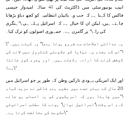
ابیب یونیورسٹی میں ڈاکٹریٹ کی 41 سالہ امیدوار جیسی
فاکس کا کہنا ہے کہ جب وہ بائیڈن انتظامیہ کو کچھ دباؤ بڑھانا
چاہتے ہیں، لیکن ان کا خیال ہے کہ اسرائیل پہلے ہی \”ہنگری
کی راہ\” پر گامزن ہے۔ جمہوری اصولوں کو ترک کیا۔
\”یہ عدالتی اصلاحات سے شروع ہوتا ہے،\” وہ کہتے ہیں۔
\”اس کے بعد، وہ میڈیا کو حکومتی کنٹرول میں لانے کی
کوشش کرنے کا ارادہ رکھتے ہیں۔ اور پھر، کون جانتا
ہے؟\”
اور ایک امریکی یہودی تارکین وطن کے طور پر جو اسرائیل میں
20 سال کے بہتر حصے میں مقیم ہے، فاکس نے مزید کہا،
\”میں چاہتا ہوں کہ امریکیوں کو یہ احساس ہو جائے
کہ، اس وقت \’اسرائیل نواز\’ ہونے کا مطلب اسرائیلی
حکومت کی مخالفت کرنا ہے۔\”