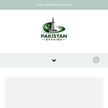
Skip to content
OUR FACEBOOK PAGE