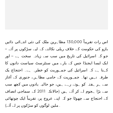
اس رات تقریباً 130,000 مظاہرین ملک کی نئی انتہائی دائیں
بازو کی حکومت کے خلاف ریلی نکالنے کے لیے سڑکوں پر آئے –
جو کہ اسرائیل کی تاریخ میں سب سے زیادہ سخت ہے – اور
ایک ایسا ایجنڈا جس کے بارے میں سنٹرسٹ سیاست دانوں کا
کہنا ہے کہ اسرائیل کی جمہوریت کو خطرہ ہے۔ احتجاج یک
طرفہ نہیں تھا۔ جمہوریت کے حامی مظاہرے جنوری کے آغاز
سے ہر ہفتہ کو ہوتے رہے ہیں، جو حالیہ یادوں میں کچھ سب
سے بڑا ہجوم لے کر آئے ہیں (حالانکہ 2011 کے سماجی انصاف
کے احتجاج سے چھوٹا جو کہ اپنے عروج پر، تقریباً ایک چوتھائی
ملین لوگوں کو سڑکوں پر لے آئے) .