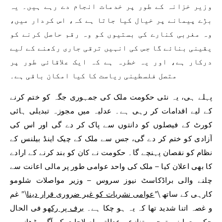
وزیر خزانہ کے طور پر خدمات انجام دے رہے ہیں۔ یہ
بڑے پیمانے پر خیال کیا جاتا ہے کہ، اس کردار میں،
وہ مغربی کنارے کی بستیوں کو وہ رقم حاصل کرنے کو
یقینی بنائے گا جس کی انہیں ترقی جاری رکھنے کے لیے
درکار ہے، اور یہ خطرہ ہے کہ ایک علاقائی طور پر
متصل فلسطینی ریاست کا کیا امکان باقی ہے۔
پہلے ہی، یہ نئی حکومت ملک کی جمہوری جگہ کو ختم کرنے
کے لیے اقدامات کر رہی ہے۔ عدلیہ میں مجوزہ تبدیلی ہائی
کورٹ کے فیصلوں کو دانتوں سے پاک کر دے گی اور اس کی
آزادی کو ختم کر دے گی، جس سے ملک کے چیک اینڈ بیلنس کے
نظام کو نقصان پہنچے گا۔ حکومت نے کان کو بند کرنے کے ارادے
کا بھی اعلان کیا – ملک کی واحد عوامی طور پر مالی اعانت سے
چلنے والی براڈکاسٹ نیوز سروس – وزیر مواصلات شلومو
کارہی کے ساتھ \”
عوامی نشریات کو غیر ضروری قرار دینا
\” غم
و غصہ اتنا شدید تھا کہ یہ ہو چکا ہے۔
برف پر رکھو
فی الحال
حکومت اپنی توجہ متنازعہ عدالتی اصلاحات کو آگے بڑھانے پر