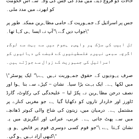
حالات کو فروغ دینے میں مدد کی جس کی وجہ سے اس حکومت
کو ابھرنے میں مدد ملی۔
جس پر اسرائیل کے جمہوریت کے حامی مظاہرین ممکنہ طور پر
جواب دیں گے، \”آپ نے ایسا ہی کہا تھا۔\”
تل ابیب کی سڑک پر واپس، ہجوم میں سے بہت سے لوگ،
اگرچہ سبھی نہیں، فلسطینیوں کے قبضے کی دہائیوں کو
اسرائیل کی جمہوریت کے زوال سے جوڑتے ہیں۔
\”صرف یہودیوں کے حقوق جمہوریت نہیں ہے،\” ایک پوسٹر
میں لکھا ہے۔ ایک بہت بڑا سیاہ نشان – کپڑے سے بنا ہوا اور
نصف درجن مظاہرین نے پکڑ لیا – علیحدگی کی رکاوٹ، گارڈ
ٹاورز اور خاردار تاروں کو دکھایا گیا ہے جو مغربی کنارے پر
مشتمل ہے۔ درمیان میں، زیتون کی شاخ والی کبوتر ڈھانچے
میں سے پھٹ جاتی ہے۔ عربی، عبرانی اور انگریزی میں یہ
نشان کہتا ہے، \”جو قوم کسی دوسری قوم پر قابض ہو وہ
کبھی آزاد نہیں ہو گی۔\”