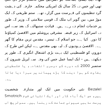
تھی اور جس نے 25 سال تک امریکی محکمہ خارجہ کی دہشت
گرد تنظیموں کی فہرست میں گزارے تھے۔ ستم ظریفی کے ایک
موڑ میں، بین گویر اب ملک کے قومی سلامتی کے وزیر کے طور
پر خدمات انجام دے رہے ہیں۔ قیادت سنبھالنے کے بعد سے، اس
نے اسرائیل کے زیر قبضہ مشرقی یروشلم میں الاقصیٰ کمپاؤنڈ
کا دورہ کیا ہے، جو اسلام کے تیسرے مقدس ترین مقام کا گھر
ہے۔ الاقصیٰ یہودیوں کے لیے بھی مقدس ہے، لیکن اس طرح کے
دوروں کو فلسطینی ایک بہت بڑی اشتعال انگیزی کے طور پر
دیکھتے ہیں – ایک ایسا عمل جس کی وجہ سے ایریل شیرون کے
ستمبر 2000 کے دورے کو دوسری انتفادہ، یا فلسطینی
بغاوت کو ہوا دینے کا بڑے پیمانے پر سہرا دیا جاتا
ہے۔
نئی حکومت میں ایک اور متنازعہ شخصیت Bezalel
Smotrich ہیں، جو ایک آباد کار اور ایک انتہائی قوم
پرست مذہبی صہیونی جماعت کے رہنما ہیں۔ سموٹریچ اب