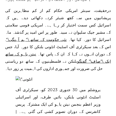
درحقیقت، سینئر امریکی حکام کم از کم مظاہرین کی
پریشانیوں میں سے کچھ شیئر کرتے دکھائی دیتے ہیں کہ
اسرائیل کس سمت اختیار کر رہا ہے۔ امریکی قومی سلامتی
کے مشیر جیک سلیوان نے مبینہ طور پر اس امید پر گذشتہ ماہ
اسرائیل کا دورہ کیا تھا۔
نئی حکومت کے ساتھ \”ہم آہنگی\”
.
اس کے بعد سیکرٹری آف اسٹیٹ انٹونی بلنکن کا دورہ آیا، جس
کے دوران انہوں نے کہا کہ ان کے پاس تھا۔
نیتن یاہو کے ساتھ
ایک \”صاف\” گفتگو
بلنکن نے فلسطینیوں کے ساتھ دو ریاستی
حل کی ضرورت اور جمہوری اداروں کی اہمیت پر زور دیا۔
یروشلم میں 30 جنوری 2023 کو، سیکرٹری آف
اسٹیٹ انٹونی بلنکن، بائیں طرف، اور اسرائیلی
وزیر اعظم بنجمن نیتن یاہو کی ایک مشترکہ پریس
کانفرنس کے دوران تصویر کشی کی گئی ہے۔ |