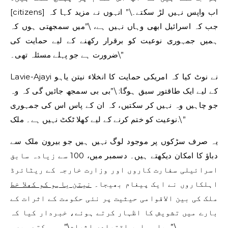
[citizens] اب واپس نہیں لڑ سکتے۔\” انہوں نے مزید کہا کہ
جب کہ اسرائیل ابھی وہاں نہیں ہے، \”میں سمجھتی ہوں کہ
ہمیں جمہوری نوعیت کو برقرار رکھنے کے لیے حمایت کی
ضرورت ہے جو پہلے مسئلہ تھی۔\”
Lavie-Ajayi نے نوٹ کیا کہ امریکی حمایت کا انخلاء نیتن یاہو
کے لیے ایک طاقتور سبق ہوگا: \”بی بی سمجھ جائیں گی کہ وہ
جو چاہیں وہ نہیں کر سکتیں، کہ ان کے پاس اس کی جمہوری
نوعیت کو ختم کرنے کے لیے کھلا ٹکٹ نہیں ہے۔ ملک.\”
یہ صرف سڑکوں پر موجود لوگ نہیں ہیں جو بیرون ملک سے
دباؤ کا امکان دیکھتے ہیں۔ دسمبر میں، 100 سے زیادہ سابق
اسرائیلی سفارت کاروں اور وزارت خارجہ کے ریٹائرڈ
اہلکاروں نے ایک پیغام بھیجا۔
نیتن یاہو کو کھلا خط
ملک کی بین الاقوامی حیثیت پر نئی حکومت کے اثرات کے
بارے میں تشویش کا اظہار کرتے ہوئے، خبردار کیا کہ
\”سیاسی اور اقتصادی اثرات\” ہو سکتے ہیں۔