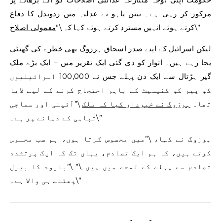
مرکوز کر رہی ہے۔ نیتن یاہو نے عدلیہ میں ردوبدل کا دفاع
\”
کرتے ہوئے انہیں مسترد کرتے ہوئے کہا کہ \”
معمولی اصلاح
لیکن اسرائیل کے اپنے صدر اسحاق ہرزوگ بھی خطرے کی گھنٹی
بجا رہے ہیں۔ اتوار کو دی گئی ایک تقریر میں – ایک بڑے ملک
گیر ہڑتال سے ایک دن پہلے جس نے 100,000 اسرائیلیوں
کو پیر کو کنیسیٹ کے باہر احتجاج کرنے کے لیے لایا
تھا۔
ہرزوگ نے ​​خبردار کیا کہ ملک
\”آئینی اور سماجی
تباہی کے دہانے پر ہے۔\”
ہرزوگ نے ​​کہا، \”میں محسوس کرتا ہوں، ہم سب محسوس
کرتے ہیں، کہ ہم ایک تصادم، یہاں تک کہ ایک پرتشدد
تصادم سے پہلے کے لمحے میں ہیں۔\” \”بارود کا بیرل
پھٹنے ہی والا ہے۔\”