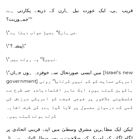
قریب ہی، ایک عورت بیل ہارن کے ذریعے پکارتی ہے،
’’جمہوریت؟‘‘
\”جی ہاں!\” بھیڑ جواب دیتا ہے.
\”پیشہ؟\”
\”نہیں!\” وہ روتے ہیں.
\”میں ایسی صورتحال سے خوفزدہ ہوں جہاں [Israel’s new
government] امریکی حمایت کو کم نہیں کرتا،\” رونی
ہاکوہن کہتے ہیں، ایک ماہر اقتصادیات، جس طرح سے
فلسطینی علاقوں پر فوجی قبضے کو امریکی سرزنش کی
کمی کے درمیان معمول پر لایا گیا ہے، کی طرف اشارہ
کرتے ہوئے کہتے ہیں۔
لیکن ایک مظاہرین مشرق وسطیٰ میں اپنے قریبی اتحادی پر
لگام لگانے کی امریکہ کی صلاحیت پر بھی سوال اٹھاتے ہیں۔ تل