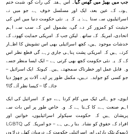
جب میں بھیڑ میں گھس گیا۔
اس ہفتہ کی رات کو، شبت ختم
ہونے کے عین بعد، ایک اور مسلسل خوف ہے جو میں نے
اسرائیلیوں سے سنا ہے: یہ کہ یہ نئی حکومت دنیا میں اس کی
حیثیت کو کمزور کر دے گی، بشمول اس کے سب سے اہم
اتحادی، امریکہ کے ساتھ۔ لیکن جب کہ امریکی حمایت کھونے کے
خدشات موجود ہیں، کچھ اسرائیلی بھی اس تشویش کا اظہار
کرتے ہیں کہ امریکی پشت پناہی جاری رہے گی قطع نظر اس
کے کہ یہ نئی حکومت کچھ بھی کرتی ہے – ایک ایسا منظر جسے
وہ قابل عمل اور خطرناک سمجھتے ہیں۔ کیونکہ ایک اسرائیل –
جو کسی کو جوابدہ نہیں، مکمل طور پر اپنے آلات پر چھوڑ دیا
جائے گا – کیسا نظر آئے گا؟
ایوی، جو ہائی ٹیک میں کام کرتا ہے، جو کہ اسرائیل کی ایک
اہم صنعت ہے، کا کہنا ہے کہ وہ خاص طور پر اس بات سے
پریشان ہیں کہ حکومت سیکولر اسرائیلیوں، خواتین اور
LGBTQ افراد کے حقوق کو نشانہ بنا رہی ہے – جو امریکہ کی
ڈیموکریٹک پارٹی اور اسرائیلی حکومت کے درمیان کھلے دراڑوں