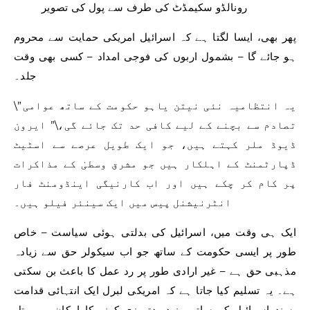
رونالڈو سکیمڈٹ کی طرف سے پول کی تصویر
پھر بھی، ایسا لگتا ہے کہ اسرائیل امریکی حمایت سے محروم
ہو جائے گا – بشمول اربوں کی فوجی امداد – کسی بھی وقت
جلد۔
\”یہ انتظامیہ نئی نیتن یاہو حکومت کے ساتھ عوامی
تصادم سے بچنے کے لیے کافی حد تک جائے گی،\” ایرون
ڈیوڈ ملر کہتے ہیں، جو ایک طویل عرصے سے اسٹیٹ
ڈپارٹمنٹ کے اہلکار ہیں جو مشرق وسطیٰ کے مذاکرات
پر کام کر چکے ہیں اور اب کارنیگی اینڈومنٹ فار
انٹرنیشنل پیس میں ایک سینئر فیلو ہیں۔
ایک ہی وقت میں، اسرائیل کی بدلتی ہوئی سیاست – خاص
طور پر ایسی حکومت کے ساتھ جو اب سیکولر حق سے زیادہ
مذہبی حق ہے – غیر ارادی طور پر رد عمل کا باعث بن سکتی
ہے۔ یہ تسلیم کیا جاتا ہے کہ امریکی لبرل ایک انتہائی قدامت
پسند اسرائیل کے ساتھ مزید بدتمیزی کرنے کا امکان ہے۔ تل