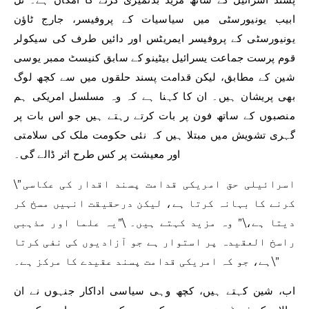
ابیب یونیورسٹی میں سیاسیات کے پروفیسر، جارج ٹاؤن
یونیورسٹی کے پروفیسر ایمریٹس اور دائیں طرف کی سیکولر
قوم پرست جماعت یسرائیل بیٹینو کے سابق کنیسٹ ممبر یوسی
شین کے مطابق، لیکن قدامت پسند حلقوں میں سے کچھ لوگ
بھی پریشان ہیں۔ ان کا کہنا ہے کہ وہ مسلسل امریکی ہم
منصبوں کے ساتھ فون پر بات کرتے رہتے ہیں جو اس بات پر
گہری تشویش میں مبتلا ہیں کہ نئی حکومت ملک کی سلامتی
اور معیشت پر کس طرح اثر ڈالے گی۔
\”اسرائیلی حق امریکی قدامت پسند اقدار کی عکاسی
کرنے کا بہانہ کرتا ہے، لیکن درحقیقت انہیں مسخ کر
دیتا ہے،\” وہ مزید کہتے ہیں۔ \”یہ علما اور مذہبی
راسخ العقیدہ پر استوار ہے جو آزادیوں کی نفی کرتا
ہے، جو کہ امریکی قدامت پسند عقیدے کا مرکز ہے۔\”
اب، شین کہتے ہیں، کچھ وہی سیاسی اداکار جنہوں نے ان