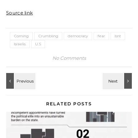
Source link
Coming
Crumbling
democracy
fear
Isnt
Israelis
U.S
No Comments
RELATED POSTS