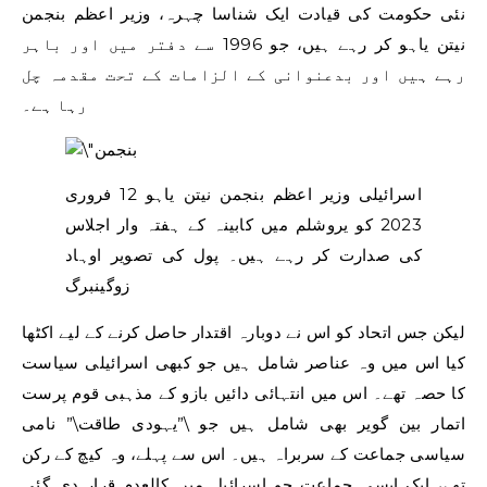
نئی حکومت کی قیادت ایک شناسا چہرہ، وزیر اعظم بنجمن
نیتن یاہو کر رہے ہیں، جو 1996 سے دفتر میں اور باہر
رہے ہیں اور بدعنوانی کے الزامات کے تحت مقدمہ چل
رہا ہے۔
اسرائیلی وزیر اعظم بنجمن نیتن یاہو 12 فروری
2023 کو یروشلم میں کابینہ کے ہفتہ وار اجلاس
کی صدارت کر رہے ہیں۔ پول کی تصویر اوہاد
زوگینبرگ
لیکن جس اتحاد کو اس نے دوبارہ اقتدار حاصل کرنے کے لیے اکٹھا
کیا اس میں وہ عناصر شامل ہیں جو کبھی اسرائیلی سیاست
کا حصہ تھے۔ اس میں انتہائی دائیں بازو کے مذہبی قوم پرست
اتمار بین گویر بھی شامل ہیں جو \”یہودی طاقت\” نامی
سیاسی جماعت کے سربراہ ہیں۔ اس سے پہلے، وہ کیچ کے رکن
تھے، ایک ایسی جماعت جو اسرائیل میں کالعدم قرار دی گئی