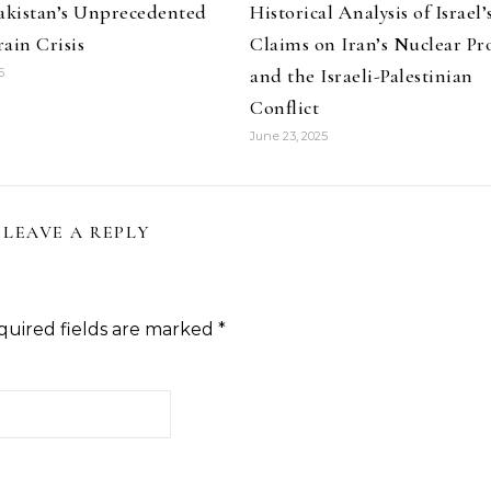
Pakistan’s Unprecedented
Historical Analysis of Israel’
ain Crisis
Claims on Iran’s Nuclear P
and the Israeli-Palestinian
6
Conflict
June 23, 2025
LEAVE A REPLY
quired fields are marked
*