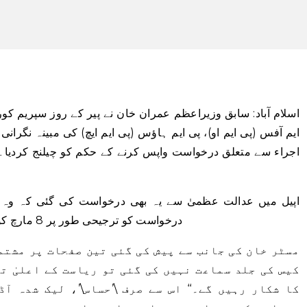
ایم آفس (پی ایم او)، پی ایم ہاؤس (پی ایم ایچ) کی مبینہ نگرانی 
اجراء سے متعلق درخواست واپس کرنے کے حکم کو چیلنج کردیا۔ 
اپیل میں عدالت عظمیٰ سے یہ بھی درخواست کی گئی کہ وہ 
درخواست کو ترجیحی طور پر 8 مارچ کو سماعت کے لیے بینچ کے سامنے مقرر کرے۔
مسٹر خان کی جانب سے پیش کی گئی تین صفحات پر مشتمل
کیس کی جلد سماعت نہیں کی گئی تو ریاست کے اعلیٰ ت
کا شکار رہیں گے۔‘‘ اس سے صرف \’حساس\’، لیک شدہ آ