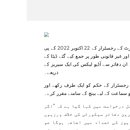
اسلام آباد: سابق وزیراعظم عمران خان نے پیر کے روز سپریم کورٹ کے رجسٹرار کے 22 اکتوبر 2022 کے پی
اور غیر قانونی طور پر جمع کیے گئے ڈیٹا کے
ان دفاتر سے آڈیو لیکس کی ایک سیریز کے
ذریعے۔
رجسٹرار کے حکم کو ایک طرف رکھے اور
 درخواست میں کہا گیا ہے کہ ’’اگر
رین دفاتر سیکورٹی کی خلاف ورزیوں
ڈیوز کی تعداد میں اضافہ ہوگا جو