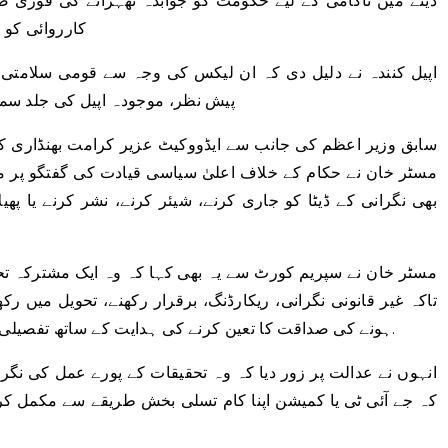
دینے میں ناکامی کے لیے حکومت کو جوابدہ ٹھہرانے کی فوری 
کارروائی کو 
اپیل کنندہ نے دلیل دی کہ ان لیکس کی وجہ سے قومی سلامتی
پیش نظر، موجودہ اپیل کی جلد سم
سابق وزیر اعظم کی جانب سے ایڈووکیٹ عزیر کرامت بھنڈاری 
مسٹر خان نے حکام کے خلاف اعلیٰ سیاسی قیادت کی گفتگو پر
بھی نگرانی کے ڈیٹا کو جاری کرنے، شیئر کرنے، نشر کرنے یا پ
مسٹر خان نے سپریم کورٹ سے یہ بھی کہا کہ وہ ایک مشترکہ تحق
تاکہ غیر قانونی نگرانی، ریکارڈنگ، برقرار رکھنے، تحویل میں رکھ
ہونے کی صداقت کا تعین کرنے کی ہدایت کے ساتھ تفصیلی تحقیقات اور تحقیقات شروع کرے۔ آڈیو لیک.
انہوں نے عدالت پر زور دیا کہ وہ تحقیقات کے پورے عمل کی نگران
کہ جے آئی ٹی یا کمیشن اپنا کام تسلی بخش طریقے سے مکمل کرے