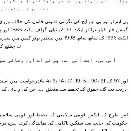
روزانہ کی بنیاد پر عوامی پلیٹ فارمز پر شیئر ک
دشمنوں کے استعمال 
پی ایم او اور پی ایم ایچ کی نگرانی قانونی قانون کی خلاف ور
گیشن فار فی
ایکٹ 1996 کے ساتھ ساتھ 1998 میں بینظیر 
نے چیلنج کے
آئی بی، ایف آئی اے، پی ٹی اے اور وفاقی سی
ذریعے دیے گئے حقوق کے تحفظ سے متعلق ہے، جن کی رہائی کے نتیجے میں خلاف ورزی جاری ہے۔ آڈیو ٹیپس.
اس طرح کے لیکس قومی سلامتی کے تحفظ اور قومی سلامتی 
حکومت کی جانب سے سنگین ناکامی کی نمائندگی کرتے ہیں، درخو