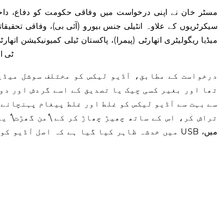
مسٹر خان نے اپنی درخواست میں وفاقی حکومت کو دفاع، داخلہ
سیکرٹریوں کے علاوہ انٹیلی جنس بیورو (آئی بی)، وفاقی تحقیقاتی
میڈیا ریگولیٹری اتھارٹی (پیمرا)، پاکستان ٹیلی کمیونیکیشن اتھارٹ
ٹی ا
درخواست کے مطابق، آڈیو لیکس کو مختلف سوشل میڈی
تھا اور بغیر کسی چیک یا تصدیق کے اسے گردش اور دو
سے بہت سے آڈیو لیکس کو غلط اور غلط پیغام پہنچانے 
تراش کر، اس کے ساتھ چھیڑ چھاڑ کر کے \’من گھڑت\’ یا
میں خدشہ ظاہر کیا گیا ہے کہ اصل آڈیو کو عدال