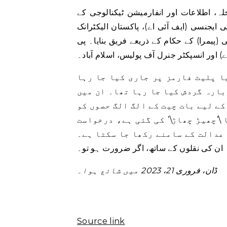
، اطلاعات اور انفارمیشن ٹیکنالوجی کے
 ایجنسی (ایف آئی اے)، پاکستان الیکٹرانک
ی (پیمرا) کے حکام کے ذریعے فریق بنایا۔ پی
ے) اور انسپکٹر جنرل آف پولیس، اسلام آباد۔
ا پلیٹ فارمز پر جاری کیا جا رہا
بارہ گردش کیا جا رہا تھا۔ ان میں
کے لیے بات چیت کے الگ الگ حصوں کو
 \’چھیڑ چھاڑ\’ کی گئی ہے، درخواست
ت کے سامنے رکھا جا سکتا ہے۔ USB میں،
ان کی نقلوں کے ساتھ، اگر ضرورت ہو تو۔
ڈان، فروری 21، 2023 میں شائع ہوا۔
Source link