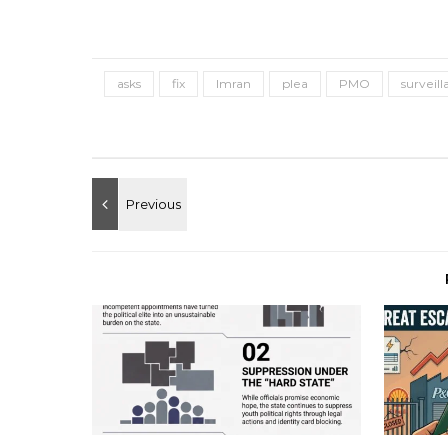
asks
fix
Imran
plea
PMO
surveil