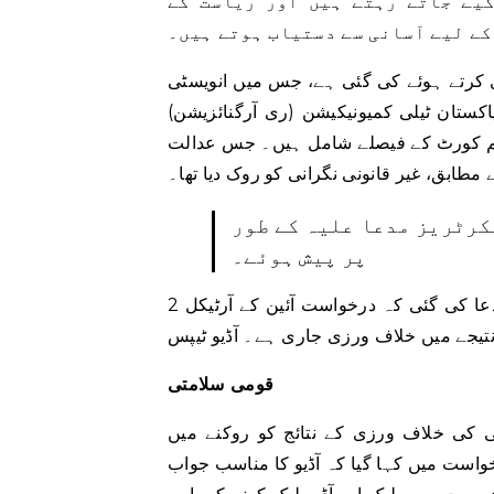
یے جاتے رہتے ہیں اور ریاست کے
کے لیے آسانی سے دستیاب ہوتے ہیں۔
زی کرتے ہوئے کی گئی ہے، جس میں انویسٹی
ئر ٹرائلز ایکٹ 2013، ٹیلی گراف ایکٹ 1885 اور پاکستان ٹیلی کمیونیکیشن (ری آرگنائزیشن)
بھٹو کیس میں سپریم کورٹ کے فیصلے شامل ہیں۔ جس عدالت
 مطابق، غیر قانونی نگرانی کو روک دیا تھا۔
کرٹریز مدعا علیہ کے طور
پر پیش ہوئے۔
درخواست میں استدعا کی گئی کہ درخواست آئین کے آرٹیکل 2A، 4، 9، 14، 17، 19، 51، 90، 91 اور 97 کے
قومی سلامتی
کی خلاف ورزی کے نتائج کو روکنے میں
است میں کہا گیا کہ آڈیو کا مناسب جواب