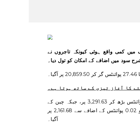
ک میں کمی واقع ہوئی کیونکہ تاجروں نے
ح سود میں اضافے کے امکان کو تول دیا۔
ے کا آغاز تیزی کے ساتھ ہوتا ہے۔
شنگھائی کمپوزٹ انڈیکس بمشکل منتقل ہوا، 0.04 پوائنٹس بڑھ کر 3,291.63 پر، جبکہ چین کے
دوسرے ایکسچینج پر شینزین کمپوزٹ انڈیکس بھی فلیٹ تھا، جو 0.02 پوائنٹس کے اضافے سے 2,161.68 پر
آگیا۔