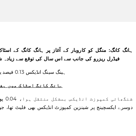
ہانگ کانگ: منگل کو کاروبار کے آغاز پر ہانگ کانگ کے اسٹا
فیڈرل ریزرو کی جانب سے اس سال کی توقع سے زیادہ شر
ہینگ سینگ انڈیکس 0.13 فیصد یا 27.46 پوائنٹس گر کر 20,859.50 پر آگیا۔
ہانگ کانگ اسٹاک میں ہفت