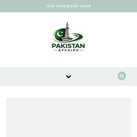
Skip to content
OUR FACEBOOK PAGE