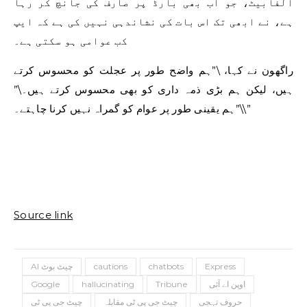
الفابیٹ، جو اب بھی بارڈ پر صارف کی جانچ کر رہا
ہے، نے ابھی تک اس بات کی نشاندہی نہیں کی ہے کہ ایپ
کب عوامی ہو سکتی ہے۔
راگھون نے کہا، \”ہم واضح طور پر عجلت کو محسوس کرتے
ہیں، لیکن ہم بڑی ذمہ داری کو بھی محسوس کرتے ہیں۔\”
\”ہم یقینی طور پر عوام کو گمراہ نہیں کرنا چاہتے۔\”
Source link
Express
chatbots
cautions
AI چیٹ بوٹ
اوپن اے آئی
Tribune
hallucinating
Google
حروف تہجی
چیٹ جی پی ٹی مقابلہ
چیٹ جی پی ٹی