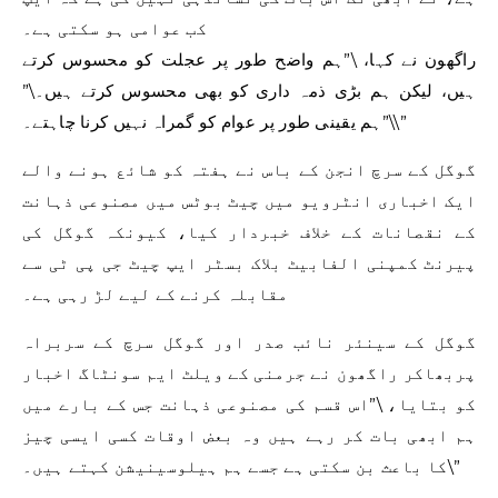
کب عوامی ہو سکتی ہے۔
راگھون نے کہا، \”ہم واضح طور پر عجلت کو محسوس کرتے
ہیں، لیکن ہم بڑی ذمہ داری کو بھی محسوس کرتے ہیں۔\”
\”ہم یقینی طور پر عوام کو گمراہ نہیں کرنا چاہتے۔\”
گوگل کے سرچ انجن کے باس نے ہفتہ کو شائع ہونے والے
ایک اخباری انٹرویو میں چیٹ بوٹس میں مصنوعی ذہانت
کے نقصانات کے خلاف خبردار کیا، کیونکہ گوگل کی
پیرنٹ کمپنی الفابیٹ بلاک بسٹر ایپ چیٹ جی پی ٹی سے
مقابلہ کرنے کے لیے لڑ رہی ہے۔
گوگل کے سینئر نائب صدر اور گوگل سرچ کے سربراہ
پربھاکر راگھون نے جرمنی کے ویلٹ ایم سونٹاگ اخبار
کو بتایا، \”اس قسم کی مصنوعی ذہانت جس کے بارے میں
ہم ابھی بات کر رہے ہیں وہ بعض اوقات کسی ایسی چیز
کا باعث بن سکتی ہے جسے ہم ہیلوسینیشن کہتے ہیں۔\”