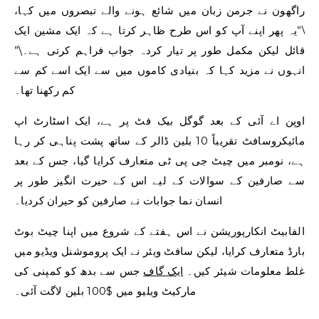
راگھون نے جرمن زبان میں شائع ہونے والے تبصروں میں کہا،
\”یہ پھر اپنے آپ کو اس طرح ظاہر کرتا ہے کہ ایک مشین ایک
قائل لیکن مکمل طور پر تیار کردہ جواب فراہم کرتی ہے۔\”
انہوں نے مزید کہا کہ بنیادی کاموں میں سے ایک اسے کم سے
کم رکھنا تھا۔
اوپن اے آئی کے بعد گوگل بیک فٹ پر ہے، ایک اسٹارٹ اپ
مائیکروسافٹ تقریباً 10 بلین ڈالر کے ساتھ پشت پناہی کر رہا
ہے، نومبر میں چیٹ جی پی ٹی متعارف کرایا گیا، جس کے بعد
سے صارفین کے سوالات کے لیے اس کے حیرت انگیز طور پر
انسان نما جوابات نے صارفین کو حیران کردیا۔
الفابیٹ انکارپوریشن نے اس ہفتے کے شروع میں اپنا چیٹ بوٹ
بارڈ متعارف کرایا، لیکن سافٹ ویئر نے ایک پروموشنل ویڈیو میں
غلط معلومات شیئر کیں۔
ایک گاف
جس سے بدھ کو کمپنی کی
مارکیٹ ویلیو میں $100 بلین لاگت آئی۔