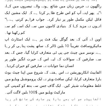
راگھون نے جرمن زبان میں شائع ہونے والے تبصروں میں کہا،
\”یہ پھر اپنے آپ کو اس طرح ظاہر کرتا ہے کہ ایک مشین ایک
قائل لیکن مکمل طور پر تیار کردہ جواب فراہم کرتی ہے۔\”
انہوں نے مزید کہا کہ بنیادی کاموں میں سے ایک اسے کم سے
کم رکھنا تھا۔
اوپن اے آئی کے بعد گوگل بیک فٹ پر ہے، ایک اسٹارٹ اپ
مائیکروسافٹ تقریباً 10 بلین ڈالر کے ساتھ پشت پناہی کر رہا
ہے، نومبر میں چیٹ جی پی ٹی متعارف کرایا گیا، جس کے بعد
سے صارفین کے سوالات کے لیے اس کے حیرت انگیز طور پر
انسان نما جوابات نے صارفین کو حیران کردیا۔
الفابیٹ انکارپوریشن نے اس ہفتے کے شروع میں اپنا چیٹ بوٹ
بارڈ متعارف کرایا، لیکن سافٹ ویئر نے ایک پروموشنل ویڈیو میں
غلط معلومات شیئر کیں۔ ایک گاف جس سے بدھ کو کمپنی کی
مارکیٹ ویلیو میں $100 بلین لاگت آئی۔
الفابیٹ، جو اب بھی بارڈ پر صارف کی جانچ کر رہا
ہے، نے ابھی تک اس بات کی نشاندہی نہیں کی ہے کہ ایپ