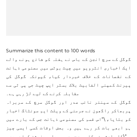
Summarize this content to 100 words
گوگل کے سرچ انجن کے باس نے ہفتہ کو شائع ہونے والے
ایک اخباری انٹرویو میں چیٹ بوٹس میں مصنوعی ذہانت
کے نقصانات کے خلاف خبردار کیا، کیونکہ گوگل کی
پیرنٹ کمپنی الفابیٹ بلاک بسٹر ایپ چیٹ جی پی ٹی سے
مقابلہ کرنے کے لیے لڑ رہی ہے۔
گوگل کے سینئر نائب صدر اور گوگل سرچ کے سربراہ
پربھاکر راگھون نے جرمنی کے ویلٹ ایم سونٹاگ اخبار
کو بتایا، \”اس قسم کی مصنوعی ذہانت جس کے بارے میں
ہم ابھی بات کر رہے ہیں وہ بعض اوقات کسی ایسی چیز
کا باعث بن سکتی ہے جسے ہم ہیلوسینیشن کہتے ہیں۔\”