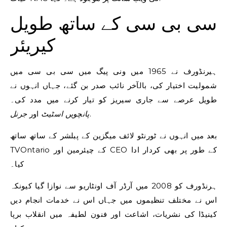
سی بی سی کے ساتھ طویل
کیریئر
ہیرنڈورف نے 1965 میں ونی پیگ میں سی بی سی میں
شمولیت اختیار کی، بالآخر نائب صدر بن گئے، جہاں انہوں نے
طویل عرصے سے جاری سیریز کو تیار کرنے میں مدد کی۔
.
پانچویں اسٹیٹ
اور
جرنل
بعد میں انہوں نے ٹورنٹو لائف میگزین کے پبلشر کے ساتھ ساتھ
TVOntario کے چیئرمین اور CEO کے طور پر بھی کردار ادا
کیا۔
ہرنڈورف کو 2008 میں آرڈر آف اونٹاریو سے نوازا گیا کیونکہ
اس نے مختلف تنظیموں میں جہاں اس نے خدمات انجام دیں
کینیڈا کی نشریات، اشاعت اور فنون لطیفہ میں انقلاب برپا