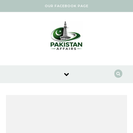
Skip to content
OUR FACEBOOK PAGE