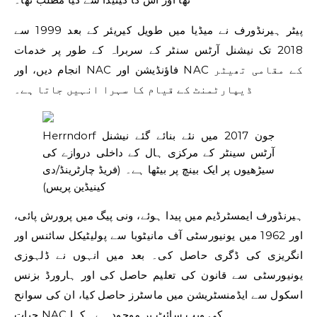
پیٹر ہیرنڈورف نے میڈیا میں طویل کیریئر کے بعد 1999 سے
2018 تک نیشنل آرٹس سنٹر کے سربراہ کے طور پر خدمات
انجام دیں، اور NAC فاؤنڈیشن اور NAC کے مقامی تھیٹر
ڈیپارٹمنٹ کے قیام کا سہرا انہیں جاتا ہے۔
Herrndorf جون 2017 میں نئے بنائے گئے نیشنل
آرٹس سینٹر کے مرکزی ہال کے داخلی دروازے کی
سیڑھیوں پر ایک بینچ پر بیٹھا ہے۔
(فریڈ چارٹرینڈ/دی
کینیڈین پریس)
ہیرنڈورف ایمسٹرڈیم میں پیدا ہوئے، ونی پیگ میں پرورش پائی،
اور 1962 میں یونیورسٹی آف مانیٹوبا سے پولیٹیکل سائنس اور
انگریزی کی ڈگری حاصل کی۔ بعد میں انہوں نے ڈلہوزی
یونیورسٹی سے قانون کی تعلیم حاصل کی اور ہارورڈ بزنس
اسکول سے ایڈمنسٹریشن میں ماسٹرز حاصل کیا، ان کی سوانح
حیات NAC کی ویب سائٹ پر موجود ہے۔ کہا.