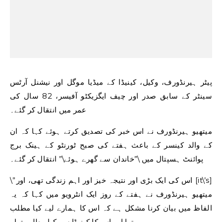
پیٹر ہیرنڈورف، وکیل، کینیڈا کے میڈیا موگل اور نیشنل آرٹس
سینٹر کے سابق صدر اور چیف ایگزیکٹو آفیسر، 82 سال کی
عمر میں انتقال کر گئے۔
میتھیو ہیرنڈورف نے اس خبر کی تصدیق کرتے ہوئے کہا کہ ان
کے والد کینسر کے باعث ہفتے کی صبح ٹورنٹو کے ہینک برج
پوائنٹ ہسپتال میں \”خاندان سے گھرے ہوئے\” انتقال کر گئے۔
\”اس کی ایک بڑی اور نتیجہ خیز اور اہم زندگی تھی، اور [it\’s]
میتھیو ہیرنڈورف نے ہفتے کے روز ایک انٹرویو میں کہا کہ یہ
الفاظ میں بیان کرنا مشکل ہے کہ اس کا ہمارے لیے کیا مطلب
تھا اور اس کا کینیڈا سے کیا مطلب تھا۔