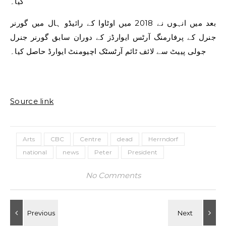
کیا۔
بعد میں انہوں نے 2018 میں اوٹاوا کے رائیڈو ہال میں گورنر
جنرل کے پرفارمنگ آرٹس ایوارڈز کے دوران سابق گورنر جنرل
جولی پییٹ سے لائف ٹائم آرٹسٹک اچیومنٹ ایوارڈ حاصل کیا۔
Source link
Arts
CBC
Centre
dead
Herrndorf
national
news
Peter
President
No Comments