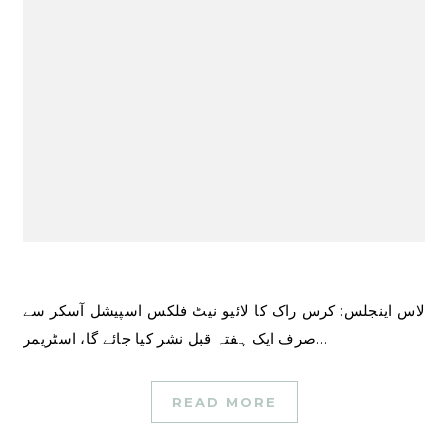
لاس اینجلس: کرس راک کا لائیو نیٹ فلکس اسپیشل آسکر سے
صرف ایک ہفتہ قبل نشر کیا جائے گا، اسٹریمر…
READ MORE