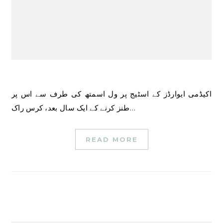
اکیڈمی ایوارڈز کے اسٹیج پر ول اسمتھ کی طرف سے اس پر
طنز کرنے کے ایک سال بعد، کرس راک…
READ MORE