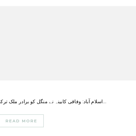
اسلام آباد: وفاقی کابینہ نے منگل کو برادر ملک ترکی کے زلزلہ متاثرین کے لیے ایک ماہ کی تنخواہ عطیہ…
READ MORE