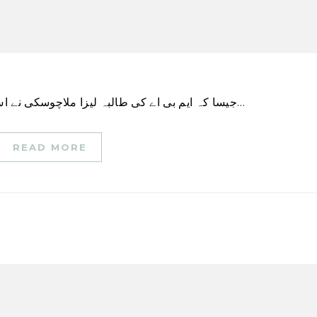
جیسا کہ ایم بی اے کی طالبہ لیزا ملاچوسکی نے اس موسم گرما میں شروع ہونے والی ملازمت کے لیے…
READ MORE