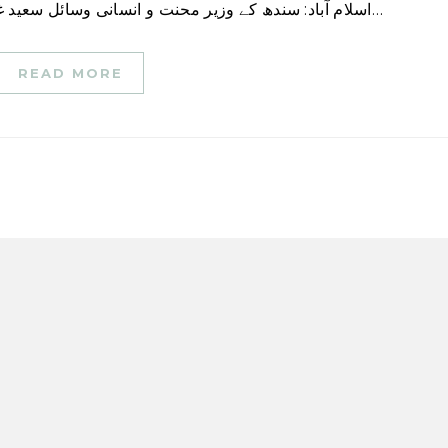
اسلام آباد: سندھ کے وزیر محنت و انسانی وسائل سعید غنی کا کہنا ہے کہ کراچی میں حالیہ بلدیاتی انتخابات…
READ MORE