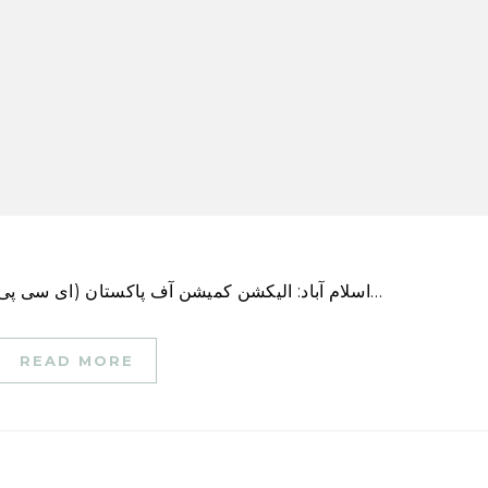
اسلام آباد: الیکشن کمیشن آف پاکستان (ای سی پی) نے سپریم کورٹ کو آگاہ کیا ہے کہ اگر غلام محمود…
READ MORE