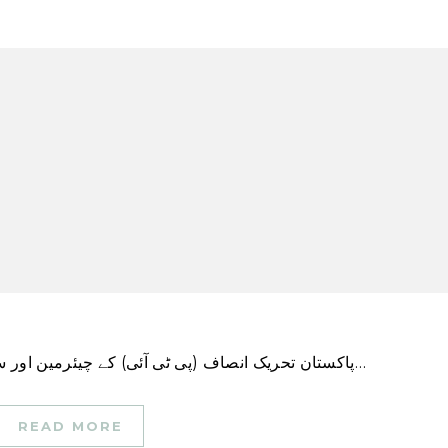
پاکستان تحریک انصاف (پی ٹی آئی) کے چیئرمین اور سابق وزیر اعظم عمران خان نے منگل کے روز کہا کہ…
READ MORE