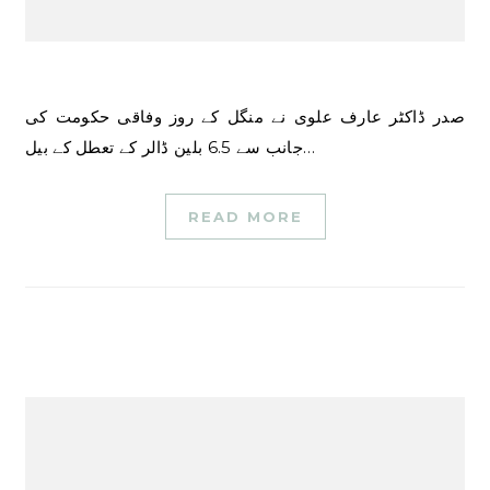
صدر ڈاکٹر عارف علوی نے منگل کے روز وفاقی حکومت کی
جانب سے 6.5 بلین ڈالر کے تعطل کے بیل…
READ MORE