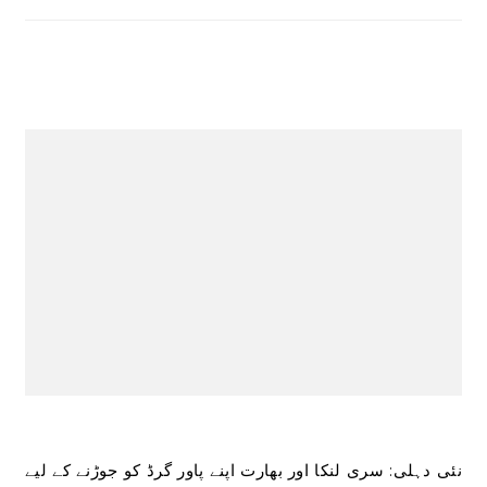
نئی دہلی: سری لنکا اور بھارت اپنے پاور گرڈ کو جوڑنے کے لیے