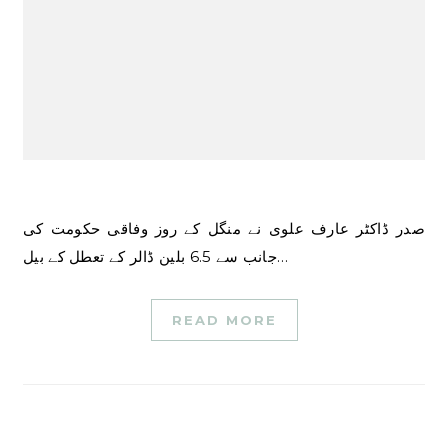
صدر ڈاکٹر عارف علوی نے منگل کے روز وفاقی حکومت کی
جانب سے 6.5 بلین ڈالر کے تعطل کے بیل…
READ MORE