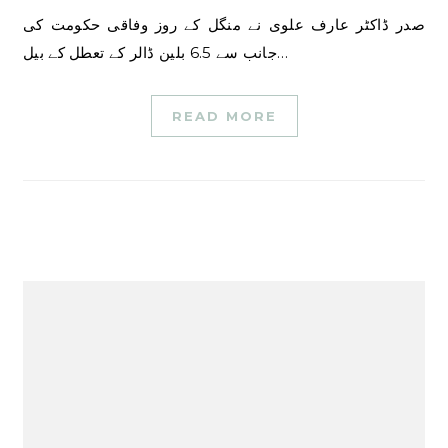
صدر ڈاکٹر عارف علوی نے منگل کے روز وفاقی حکومت کی
جانب سے 6.5 بلین ڈالر کے تعطل کے بیل…
READ MORE