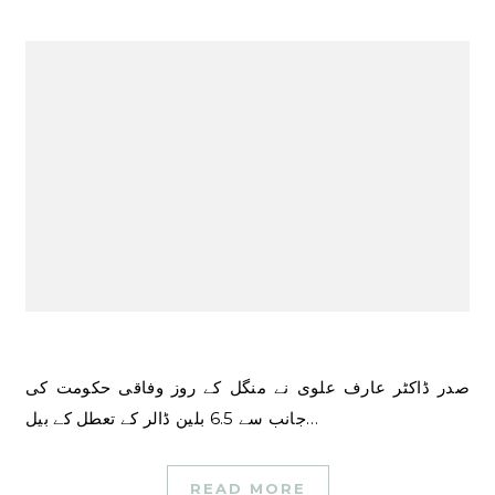
صدر ڈاکٹر عارف علوی نے منگل کے روز وفاقی حکومت کی
جانب سے 6.5 بلین ڈالر کے تعطل کے بیل…
READ MORE