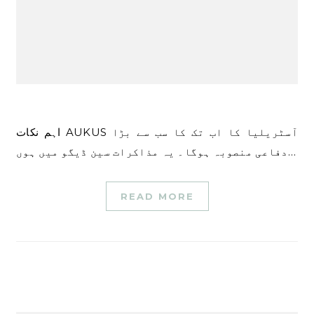
اہم نکات AUKUS آسٹریلیا کا اب تک کا سب سے بڑا
دفاعی منصوبہ ہوگا۔ یہ مذاکرات سین ڈیگو میں ہوں…
READ MORE