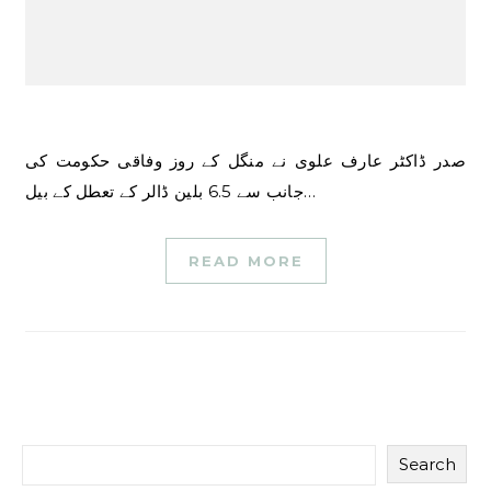
صدر ڈاکٹر عارف علوی نے منگل کے روز وفاقی حکومت کی
جانب سے 6.5 بلین ڈالر کے تعطل کے بیل…
READ MORE
Search