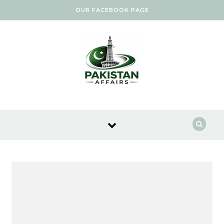
Skip to content
OUR FACEBOOK PAGE