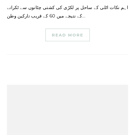
اہم نکات اٹلی کے ساحل پر لکڑی کی کشتی چٹانوں سے ٹکرانے
کے نتیجے میں 60 کے قریب تارکین وطن…
READ MORE