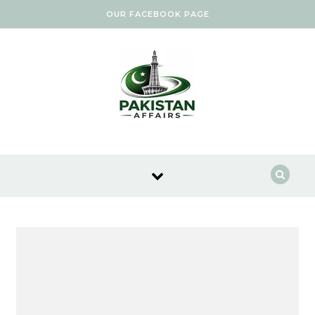
Skip to content
OUR FACEBOOK PAGE