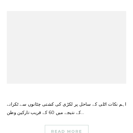
اہم نکات اٹلی کے ساحل پر لکڑی کی کشتی چٹانوں سے ٹکرانے
کے نتیجے میں 60 کے قریب تارکین وطن…
READ MORE