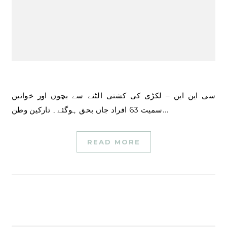
سی این این – لکڑی کی کشتی الٹنے سے بچوں اور خواتین
سمیت 63 افراد جاں بحق ہوگئے۔ تارکین وطن…
READ MORE