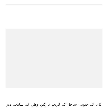
اٹلی کے جنوبی ساحل کے قریب تارکین وطن کے سانحے میں