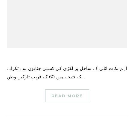
اہم نکات اٹلی کے ساحل پر لکڑی کی کشتی چٹانوں سے ٹکرانے
کے نتیجے میں 60 کے قریب تارکین وطن…
READ MORE