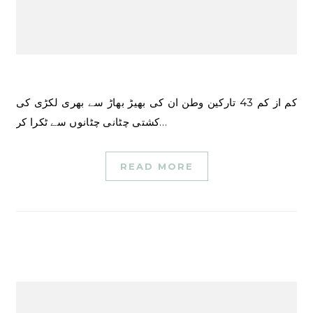
کم از کم 43 تارکین وطن ان کی بھیڑ بھاڑ سے بھری لکڑی کی
کشتی چٹانی چٹانوں سے ٹکرا کر…
READ MORE