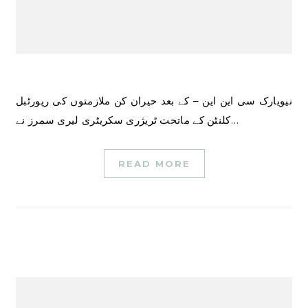
نیویارک سی این این – کے بعد حیران کن ملازمتوں کی رپورٹبل
کلنٹن کے ماتحت ٹریژری سکریٹری لیری سمرز نے…
READ MORE