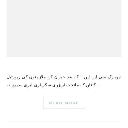
نیویارک سی این این – کے بعد حیران کن ملازمتوں کی رپورٹبل
کلنٹن کے ماتحت ٹریژری سکریٹری لیری سمرز نے…
READ MORE