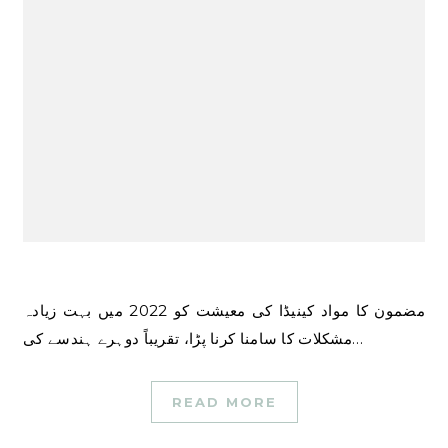
مضمون کا مواد کینیڈا کی معیشت کو 2022 میں بہت زیادہ
مشکلات کا سامنا کرنا پڑا، تقریباً دوہرے ہندسے کی…
READ MORE