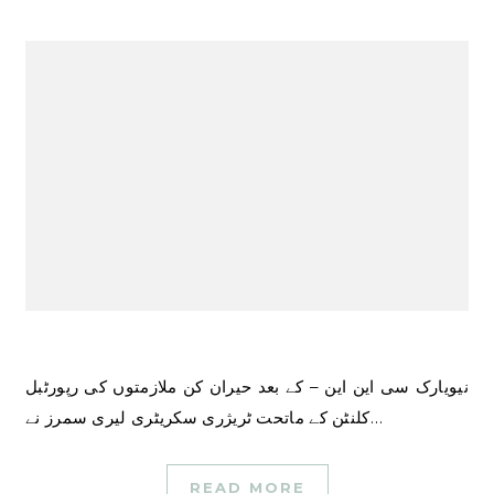
نیویارک سی این این – کے بعد حیران کن ملازمتوں کی رپورٹبل
کلنٹن کے ماتحت ٹریژری سکریٹری لیری سمرز نے…
READ MORE