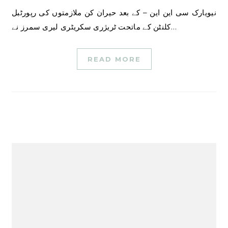
نیویارک سی این این – کے بعد حیران کن ملازمتوں کی رپورٹبل
کلنٹن کے ماتحت ٹریژری سکریٹری لیری سمرز نے…
READ MORE