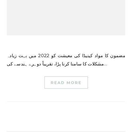
مضمون کا مواد کینیڈا کی معیشت کو 2022 میں بہت زیادہ
مشکلات کا سامنا کرنا پڑا، تقریباً دوہرے ہندسے کی…
READ MORE