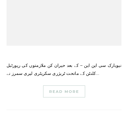
نیویارک سی این این – کے بعد حیران کن ملازمتوں کی رپورٹبل
کلنٹن کے ماتحت ٹریژری سکریٹری لیری سمرز نے…
READ MORE