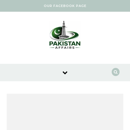
Skip to content
OUR FACEBOOK PAGE