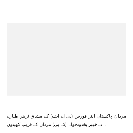
مردان: پاکستان ایئر فورس (پی اے ایف) کے مشاق ٹرینر طیارے
نے خیبر پختونخواہ (کے پی) مردان کے قریب کھیتوں…