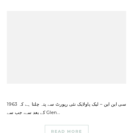
سی این این – لیک پاولایک نئی رپورٹ سے پتہ چلتا ہے کہ 1963
کے بعد سے، جب سے Glen…
READ MORE