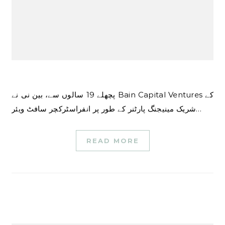
پچھلے 19 سالوں سے، بین نی نے Bain Capital Ventures کے
شریک مینیجنگ پارٹنر کے طور پر انفراسٹرکچر سافٹ ویئر…
READ MORE