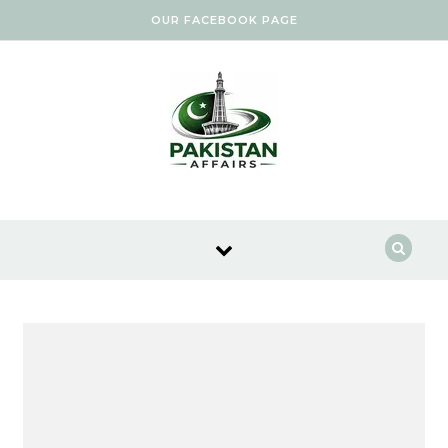
Skip to content
OUR FACEBOOK PAGE