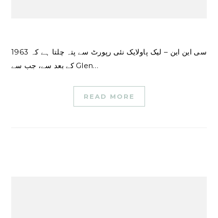
سی این این – لیک پاولایک نئی رپورٹ سے پتہ چلتا ہے کہ 1963
کے بعد سے، جب سے Glen…
READ MORE