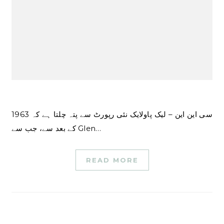
سی این این – لیک پاولایک نئی رپورٹ سے پتہ چلتا ہے کہ 1963
کے بعد سے، جب سے Glen…
READ MORE