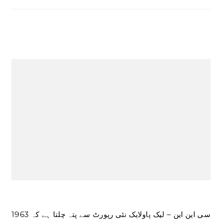
سی این این – لیک پاولایک نئی رپورٹ سے پتہ چلتا ہے کہ 1963