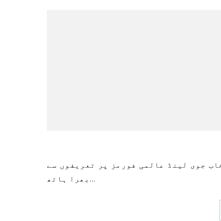
بھرا ہاتھ…