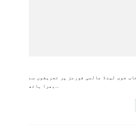
بھرا ہاتھ…