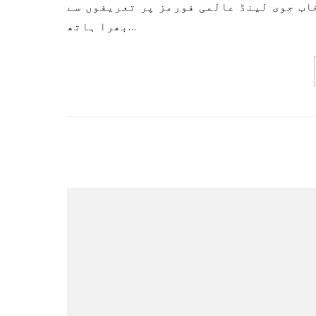
بھرا ہاتھ…