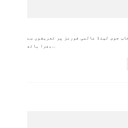
بھرا ہاتھ…