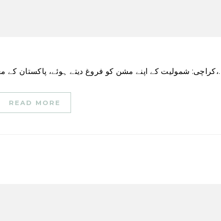
وئے، پاکستان کے معروف اسلامی بینکوں میں سے ایک، فیصل بینک لمیٹڈ،…
READ MORE