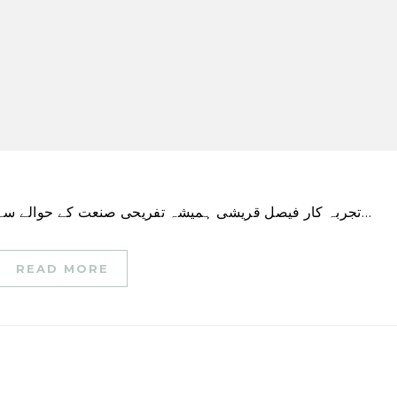
تجربہ کار فیصل قریشی ہمیشہ تفریحی صنعت کے حوالے سے اپنے خیالات کے بارے میں آواز اٹھاتے رہے ہیں، چاہے…
READ MORE