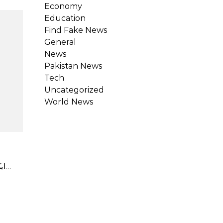
Economy
Education
Find Fake News
General
News
Pakistan News
Tech
Uncategorized
World News
ChatGPT، ایک تیزی سے بڑھتے ہوئے مصنوعی ذہانت کے پروگرام، نے سوالات کی ایک وسیع رینج کے فوری جوابات لکھنے…