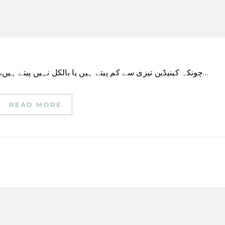
چونکہ کینیڈین تیزی سے کم پیتے ہیں یا بالکل نہیں پیتے ہیں، غیر الکوحل مشروبات کمپنیاں بڑھتی ہوئی مانگ کو…
READ MORE