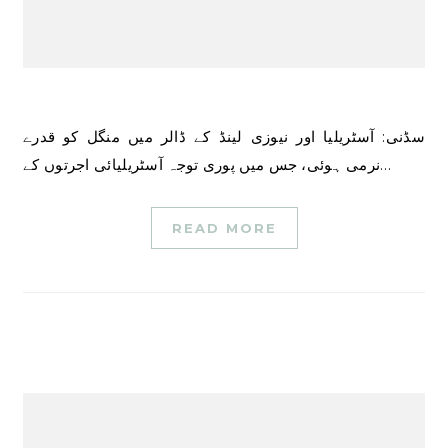
سڈنی: آسٹریلیا اور نیوزی لینڈ کے ڈالر میں منگل کو قدرے
نرمی ہوئی، جس میں پوری توجہ آسٹریلیائی اجرتوں کے…
READ MORE