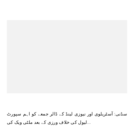
سڈنی: آسٹریلوی اور نیوزی لینڈ کے ڈالر جمعے کو اہم سپورٹ
لیول کی خلاف ورزی کے بعد ملٹی ویک کی…