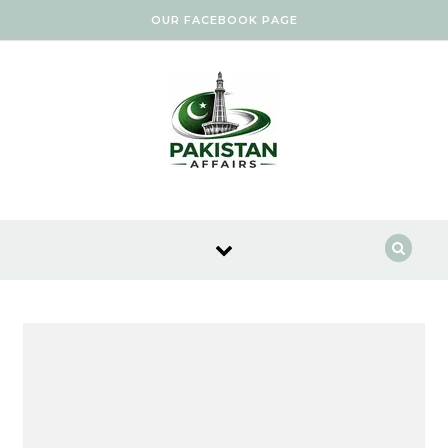
Skip to content
OUR FACEBOOK PAGE