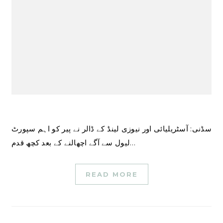
سڈنی: آسٹریلیائی اور نیوزی لینڈ کے ڈالر نے پیر کو اہم سپورٹ
لیول سے آگے اچھالنے کے بعد کچھ قدم…
READ MORE