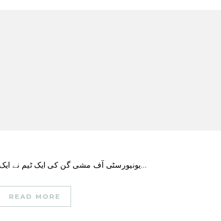
یونیورسٹی آف مشی گن کی ایک ٹیم نے ایک نیا سافٹ ویئر ٹول تیار کیا ہے تاکہ لائف سائنسز کے…
READ MORE