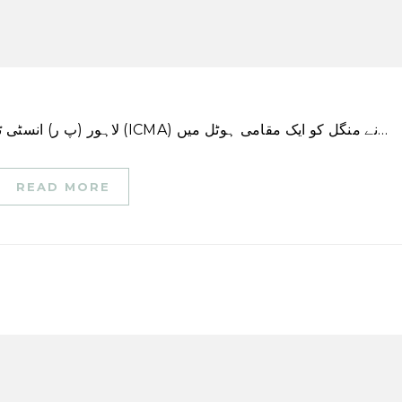
لاہور (پ ر) انسٹی ٹیوٹ آف کاسٹ اینڈ مینجمنٹ اکاؤنٹنٹس آف پاکستان (ICMA) نے منگل کو ایک مقامی ہوٹل میں…
READ MORE