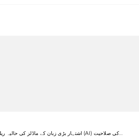
اشتہار بڑی زبان کے ماڈلز کی حالیہ ریلیز کے ساتھ، جیسے چیٹ جی پی ٹی، مصنوعی ذہانت (AI) کی صلاحیت…