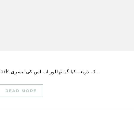
AI سمٹ 2023، جس کا اہتمام 25 فروری کو 10Pearls کے ذریعے کیا گیا تھا اور اب اس کی تیسری…
READ MORE