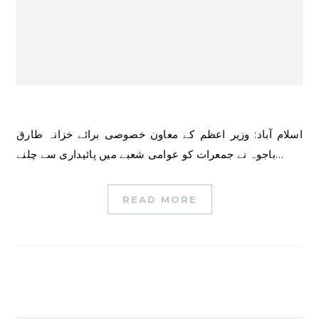
اسلام آباد: وزیر اعظم کے معاون خصوصی برائے خزانہ طارق
باجوہ نے جمعرات کو عوامی شعبے میں پائیداری سے چلنے…
READ MORE