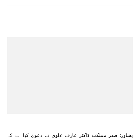
پشاور: صدر مملکت ڈاکٹر عارف علوی نے دعویٰ کیا ہے کہ