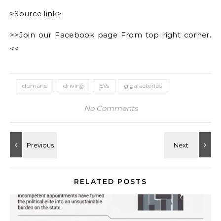
>Source link>
>>Join our Facebook page From top right corner.
<<
demand
driving
EVs
gigafactories
No Comments
RELATED POSTS