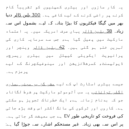
یہ کار سازوں اور بیٹری کمپنیوں کو تقریباً کام
کرنے پر راضی کرنے کے لیے کافی ہے۔
300 بلین ڈالر
دنیا
بھر میں گیگا فیکٹریوں کا بیڑا بنانے کے لیے، بشمول اس سے
زیادہ
38 بلین ڈالر
یہاں صرف امریکہ میں۔ یہ اعتماد
مارکیٹ میں پھیل گیا ہے، جس سے سرمایہ کاری کی
لہریں ختم ہو گئی ہیں۔
42 بلین ڈالر
وینچر اور
پرائیویٹ ایکویٹی کیپٹل میں بیٹری ریسرچ،
ڈیولپمنٹ، کمرشلائزیشن اور مینوفیکچرنگ کے لیے
پرعزم ہے۔
جیسے بیٹری اسٹارٹ اپ کے لیے
مشی گن پر مبنی ہماری
اگلی توانائی
, یہ سب آٹوموٹو مارکیٹ پر شرط لگانا،
جو کہ بدنام زمانہ ہے، ایک خطرناک تجویز ہو سکتی
ہے۔ کاروں اور ٹرکوں کی مانگ اکثر اس وقت بڑھ جاتی
ہے جب معیشت گر جاتی ہے۔ EV کی فروخت کو تاریخی طور
پر اس سے بھی زیادہ غیر مستحکم اشارے سے جوڑا گیا ہے: