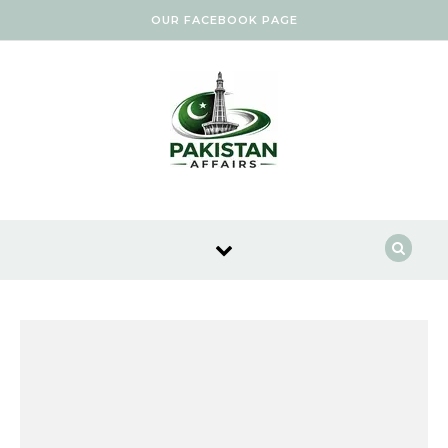
Skip to content
OUR FACEBOOK PAGE