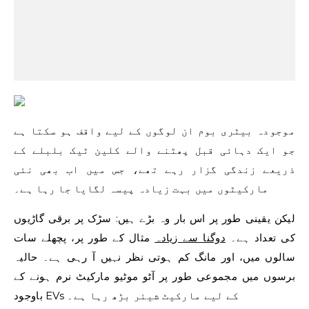
موجودہ بیٹری
بوم ان لوگوں کے لیے واقف ہو سکتا ہے
جو ایک دہائی قبل پھٹنے والے کلین ٹیک بلبلے کے
ذریعے زندگی گزار رہے تھے، جس میں اب بھی نئی
مارکیٹوں میں بہت زیادہ پیسہ لگایا جا رہا ہے۔
لیکن یقینی طور پر اس بار وہ بڑے ہیں: سڑک پر برقی گاڑیوں
کی تعداد ہے۔
دوگنا سے زیادہ
مثال کے طور پر، پچھلے سات
سالوں میں، اور مانگ کم ہوتی نظر نہیں آ رہی ہے۔ حالیہ
برسوں میں مجموعی طور پر آٹو موٹیو مارکیٹ نرم ہونے کے
باوجود EVs کے لیے مارکیٹ شیئر بڑھ رہا ہے۔