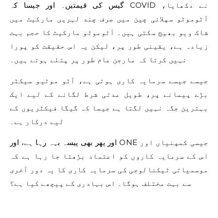
گیس کی قیمتیں۔ اور جیسا کہ COVID نے دکھایا،
آٹوموٹو سپلائی چین میں صرف چند لہریں مارکیٹ میں
شاک ویو بھیج سکتی ہیں۔ آٹوموٹو مارکیٹ کا حجم بہت
زیادہ ہے، یقینی طور پر، لیکن یہ اس حقیقت کو پورا
نہیں کرتا کہ مارجن عام طور پر پتلے ہوتے ہیں۔
جیسے جیسے سرمایہ کاری ہوتی ہے، آٹو موٹیو سیکٹر
بڑے پیمانے پر، طویل مدتی شرط لگانے کے لیے ایک
بہترین جگہ نہیں لگتا ہے جیسا کہ گیگا فیکٹریوں کے
لیے درکار ہے۔
اور پھر بھی پیسہ بہہ رہا ہے، اور ONE جیسی کمپنیاں اور
اس کے سرمایہ کاروں کو اعتماد بڑھتا جا رہا ہے کہ
موسمیاتی ٹیکنالوجی کی سرمایہ کاری کا یہ دور آخری
سے بہت مختلف ہوگا۔ اس بہادری کے پیچھے کیا ہے؟