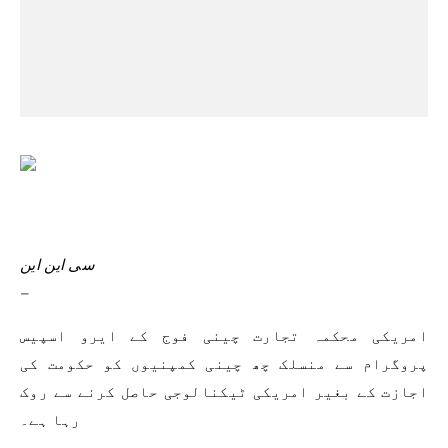
سی این این
–
امریکی محکمہ تجارت چینی فوج کے ایرو اسپیس
پروگرام سے منسلک چھ چینی کمپنیوں کو حکومت کی
اجازت کے بغیر امریکی ٹیکنالوجی حاصل کرنے سے روک
رہا ہے۔