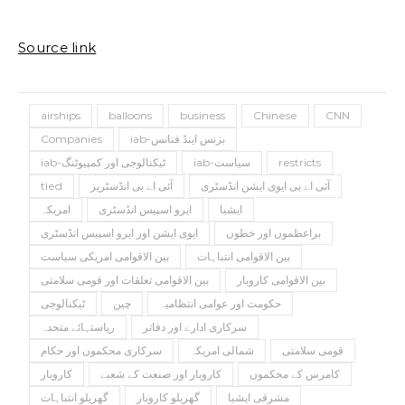
Source link
airships
balloons
business
Chinese
CNN
iab-بزنس اینڈ فنانس
Companies
restricts
iab-سیاست
iab-ٹیکنالوجی اور کمپیوٹنگ
آئی اے بی ایوی ایشن انڈسٹری
آئی اے بی انڈسٹریز
tied
ایشیا
ایرو اسپیس انڈسٹری
امریکہ
براعظموں اور خطوں
ایوی ایشن اور ایرو اسپیس انڈسٹری
بین الاقوامی انتباہات
بین الاقوامی امریکی سیاست
بین الاقوامی کاروبار
بین الاقوامی تعلقات اور قومی سلامتی
حکومت اور عوامی انتظامیہ
چین
ٹیکنالوجی
سرکاری ادارے اور دفاتر
ریاستہائے متحدہ
قومی سلامتی
شمالی امریکہ
سرکاری محکموں اور حکام
کامرس کے محکموں
کاروبار اور صنعت کے شعبے
کاروبار
مشرقی ایشیا
گھریلو کاروبار
گھریلو انتباہات