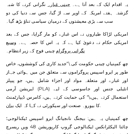
یہ اقدام ایک کے بعد آتا ہے۔
چینی غبارہ
نگرانی کرنے کا شبہ
گزشتہ ہفتے امریکہ کے اوپر سے اڑ گیا، جس سے دنیا کی دو
سب سے بڑی معیشتوں کے درمیان سیاسی تناؤ بڑھ گیا۔
امریکی لڑاکا طیاروں نے اس غبارے کو مار گرایا، جس کے بعد
امریکی حکام نے دعویٰ کیا ہے کہ یہ اس کا حصہ ہے۔
وسیع
نگرانی پروگرام
چینی فوج کے زیر انتظام۔
چھ کمپنیاں چینی حکومت کی \”جدید کاری کی کوششوں، خاص
طور پر ایرو اسپیس پروگراموں سے متعلق جن میں ہوائی جہاز
اور غبارے اور متعلقہ مواد اور اجزاء شامل ہیں، جو پیپلز
لبریشن آرمی (PLA) انٹیلی جنس اور جاسوسی کے لیے
استعمال کرتے ہیں،\” کی حمایت کرتے ہیں، کامرس ڈیپارٹمنٹ
.
کا بیورو۔ صنعت اور سیکورٹی نے کہا کہ ایک
بیان
چھ کمپنیاں یہ ہیں: بیجنگ نانجیانگ ایرو اسپیس ٹیکنالوجی؛
چائنا الیکٹرانکس ٹیکنالوجی گروپ کارپوریشن 48 ویں ریسرچ