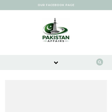
Skip to content
OUR FACEBOOK PAGE