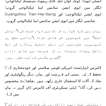
انسٹی ٹیوٹ؛ ڈونگ گوان لنگ کانگ ریموٹ سینسنگ ٹیکنالوجی؛
ایگلز مین ایوی ایشن سائنس اینڈ ٹیکنالوجی گروپ؛
Guangzhou Tian-Hai-Xiang ایوی ایشن ٹیکنالوجی؛ اور
شانسی ایگلز مین ایوی ایشن سائنس اینڈ ٹیکنالوجی گروپ۔
بیان میں کہا گیا ہے کہ کامرس ڈپارٹمنٹ کی \”اینٹی
لسٹ\” میں کمپنیوں کو شامل کرنا \”عالمی سطح پر
کمپنیوں، حکومتوں اور دیگر اسٹیک ہولڈرز کو ایک
واضح پیغام بھیجتا ہے کہ فہرست میں شامل ادارے
قومی سلامتی کے لیے خطرہ ہیں۔\”
\”کامرس ڈیپارٹمنٹ امریکی قومی سلامتی اور خودمختاری کے
تحفظ کے لیے ہستی کی فہرست اور ہمارے دیگر ریگولیٹری اور
نفاذ کے آلات کا استعمال جاری رکھنے میں ہچکچاہٹ محسوس
نہیں کرے گا،\” ڈپٹی سیکریٹری آف کامرس ڈان گریز نے بیان
میں کہا۔
\”اینٹیٹی لسٹ ایسے اداکاروں کی شناخت اور ان کو