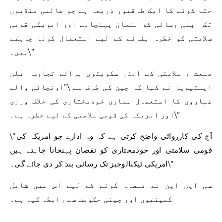
ختم کرنے کا ایک طاقتور ذریعہ ہے جو عالمی منڈیوں
تک اپنی رسائی کو نقصان پہنچانے اور امریکی قومی
سلامتی کو خطرہ بنانے کے لیے استعمال کرنا چاہتے
ہیں۔\”
صنعت و سلامتی کے انڈر سکریٹری برائے تجارت ایلن
ایسٹیویز نے کہا کہ چین کی طرف سے \”اونچائی والے
غباروں کا استعمال ہماری خودمختاری کی خلاف ورزی
اور امریکہ کی قومی سلامتی کے لیے خطرہ ہے۔\”
\”آج کی کارروائی واضح کرتی ہے کہ وہ ادارے جو امریکہ کی
قومی سلامتی اور خودمختاری کو نقصان پہنچانا چاہتے ہیں
امریکی ٹیکنالوجیز تک رسائی بند کر دی جائے گی۔\”
سی این این نے تبصرہ کرنے کے لیے اس میں شامل
کمپنیوں اور چینی حکومت سے رابطہ کیا ہے۔