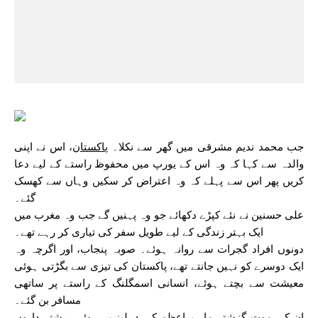
جب محمد ندیم مشرقی میں گھر سے نکلا۔
پاکستان
، اس نے اپنی
والدہ سے کہا کہ وہ اس کے یورپ میں محفوظ راستے کے لیے دعا
کریں پھر اس سے پہلے کہ وہ اعتراض کر سکیں وہاں سے کھسک
گئے۔
علی حسنین نے نئے کپڑے دکھائے جو وہ پہنیں گے جب وہ مغرب میں
ایک بہتر زندگی کے لیے طویل سفر کی تیاری کر رہے تھے۔
دونوں افراد گجرات سے روانہ ہوئے۔
صوبہ پنجاب
، اور اگرچہ وہ
ایک دوسرے کو نہیں جانتے تھے، پاکستان کی تیزی سے بگڑتی ہوئی
معیشت سے بچتے ہوئے، انسانی اسمگلنگ کے راستے پر ساتھی
مسافر بن گئے۔
ان کی موت گزشتہ ماہ براعظم کی دہلیز پر ہوئی، رشتہ داروں