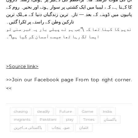
کا کہنا ہے کہ، لیبیا میں ایک کشتی پر سوار ہونے اور بحیرہ روم کے
پانیوں میں ڈوبنے کے بعد — تازہ ترین زندگیاں دنیا کے مہلک ترین
تارکین وطن کے راستے پر ٹکرا گئیں۔
ندیم کا کہنا تھا کہ \”جب ہم نے پہلی بار یہ خبر سنی تو
ایسا لگ رہا تھا جیسے آسمان گر گیا ہو\”۔
>Source link>
>>Join our Facebook page From top right corner.
<<
chasing
deadly
Future
Game
India
migrants
Pakistani
play
Times
پاکستان
عثمان
صوبہ پنجاب
پاکستانی مہاجرین