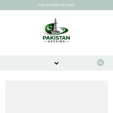
Skip to content
OUR FACEBOOK PAGE