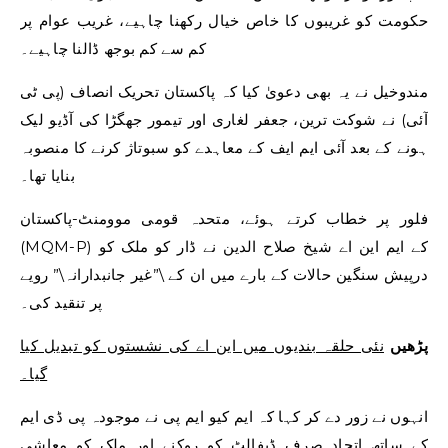
حکومت کو غریبوں کا خاص خیال رکھنا چاہیے، غریب عوام پر
کم سے کم بوجھ ڈالنا چاہیے۔
مندوخیل نے یہ بھی دعویٰ کیا کہ پاکستان تحریک انصاف (پی ٹی
آئی) نے شوکت ترین، جعفر لغاری اور تیمور جھگڑا کی آڈیو لیک
ہونے کے بعد آئی ایم ایف کے معاہدے کو سبوتاژ کرنے کا منصوبہ
بنایا تھا۔
فلور پر خطاب کرتے ہوئے، متحدہ قومی موومنٹ-پاکستان
(MQM-P) کے ایم این اے شیخ صلاح الدین نے ڈار کو ملک کو
درپیش سنگین حالات کے بارے میں ان کے \”غیر جانبدارانہ\” رویے
پر تنقید کی۔
پڑھیں
نئی حلقہ بندیوں میں این اے کی نشستوں کو تبدیل کیا
گیا۔
انہوں نے زور دے کر کہا کہ ایم کیو ایم پی نے موجودہ پی ڈی ایم
کے ساتھ اتحاد صرف ڈیفالٹ کو روکنے اور ملک کو معاشی