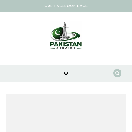
Skip to content
OUR FACEBOOK PAGE