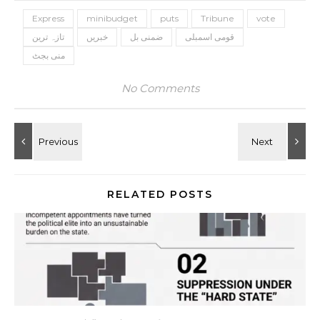
Express
minibudget
puts
Tribune
vote
قومی اسمبلی
ضمنی بل
خبریں
تازہ ترین
منی بجٹ
No Comments
RELATED POSTS