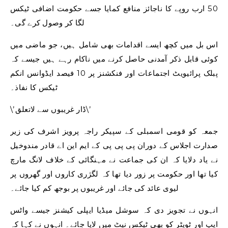
50 ارب روپے کا ناجائز منافع کمایا جسے حکومت اضافی ٹیکس
لگا کر وصول کرے گی۔
اس بل میں کچھ ایسے اقدامات بھی شامل ہیں، جو ماضی میں
کوئی قابل ذکر آمدنی حاصل کرنے میں ناکام رہے ہیں جیسے کہ
پبلک پرائیویٹ اجتماعات اور فنکشنز پر 10 فیصد ایڈوانس انکم
ٹیکس کا نفاذ۔
\’ڈار غریبوں سے لاتعلق\’
جمعہ کو قومی اسمبلی کے سپیکر راجہ پرویز اشرف کی زیر
صدارت اجلاس کے دوران پی پی پی کے ایم این اے قادر مندوخیل
نے یاد دلایا کہ ان کی جماعت نے مہنگائی کے خلاف لانگ مارچ
کیا تھا اور حکومت پر زور دیا تھا کہ لگژری کاروں اور گھروں پر
لیوی عائد کی جائے اور غریبوں پر بوجھ کم کیا جائے۔
انہوں نے تجویز دی کہ سوشل میڈیا ایپلی کیشنز جیسے واٹس
ایپ اور ٹویٹر کو بھی ٹیکس نیٹ میں لایا جائے۔ انہوں نے کہا کہ