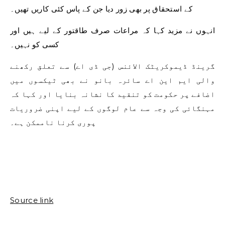
کے استحقاق پر بھی زور دیا جن کے پاس کئی کاریں تھیں۔
انہوں نے مزید کہا کہ مراعات صرف طاقتور کے لیے ہیں اور
کسی کو نہیں۔
گرینڈ ڈیموکریٹک الائنس (جی ڈی اے) سے تعلق رکھنے
والی ایم این اے سائرہ بانو نے بھی ٹیکسوں میں
اضافے پر حکومت کو تنقید کا نشانہ بنایا اور کہا کہ
مہنگائی کی وجہ سے عام لوگوں کے لیے اپنی ضروریات
پوری کرنا ناممکن ہے۔
Source link