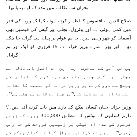
بحران سے نکالنے میں مدد کے لیے بنایا تھا۔
صلاح الدین نے افسوس کا اظہار کرتے ہوئے کہا کہ روپے کی قدر
میں کمی ہوئی ہے اور پیٹرول، بجلی اور گیس کی قیمتیں بھی
آسمان کو چھو رہی ہیں۔ یہ بم عوام پر پہلے ہی گرائے جا چکے
تھے۔ اور پھر ہمارے وزیر خزانہ نے 15 فروری کو ایک اور بم
گرایا۔
پی ٹی آئی کے منحرف ایم این اے افضل ڈھانڈلہ نے
بجلی اور گیس جیسی بنیادی سہولتوں کو لوگوں کی
پہنچ سے دور کرنے پر وزیر خزانہ کو تنقید کا نشانہ
بنایا اور مزید کہا کہ \”ہر چیز بے قابو ہو چکی ہے\”۔
\”وزیر خزانہ یہاں کسان پیکج کے بارے میں بات کرنے آئے ہیں،
تاہم کسانوں کے نوٹس کے مطابق 300,000 روپے کے زرعی
قرضوں کی عدم ادائیگی پر زمینیں فروخت کی جا رہی
ہیں،\” انہوں نے کہا اور سوال کیا کہ کسان پیکج کی