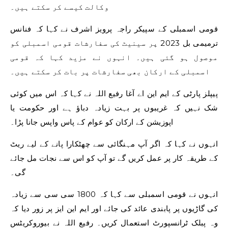
وکالت کیسے کر سکتے ہیں۔
قومی اسمبلی کے سپیکر راجہ پرویز اشرف نے کہا کہ فنانس
ترمیمی بل 2023 پر سینیٹ کی سفارشات قومی اسمبلی کو
موصول ہو گئی ہیں۔ انہوں نے مزید کہا کہ قومی
اسمبلی کے ارکان بھی سفارشات پر بات کر سکتے ہیں۔
پیپلز پارٹی کے ایم این اے آغا رفیع اللہ نے کہا کہ اس میں کوئی
شک نہیں کہ غریبوں پر بہت زیادہ دباؤ ہے اور حکومت یا
اپوزیشن کے ارکان کو عوام کے پاس واپس جانا پڑا۔
انہوں نے کہا کہ اگر آپ مہنگائی سے چھٹکارا پانے کے لیے ریٹ
کے طریقہ کار پر عمل کریں گے تو آپ کو اس سے نجات مل جائے
گی۔
انہوں نے قومی اسمبلی سے کہا کہ 1800 سی سی سے زیادہ
کی گاڑیوں پر پابندی عائد کی جائے اور ایم این ایز پر زور دیا کہ
وہ پبلک ٹرانسپورٹ استعمال کریں۔ رفیع اللہ نے بیوروکریٹس