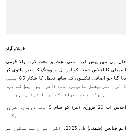
اسلام آباد:
حال ہی میں پیش کردہ منی بجٹ پر بحث کرنے والا قومی
اسمبلی کا اجلاس جمعہ کو اس بل پر ووٹنگ کے بغیر ملتوی کر
دیا گیا جو اضافی ٹیکسوں کے ساتھ تعطل کا شکار 6.5 بلین
ڈالر انٹرنیشنل مانیٹری فنڈ (آئی ایم ایف) کے قرض
پروگرام کو کھولنے کے لیے انتہائی اہم ہے۔
اجلاس اب 20 فروری (پیر) کو شام 5 بجے دوبارہ شروع
ہوگا۔
اہم فنانس (ضمنی) بل، 2023، اگر ایوان سے منظور ہو