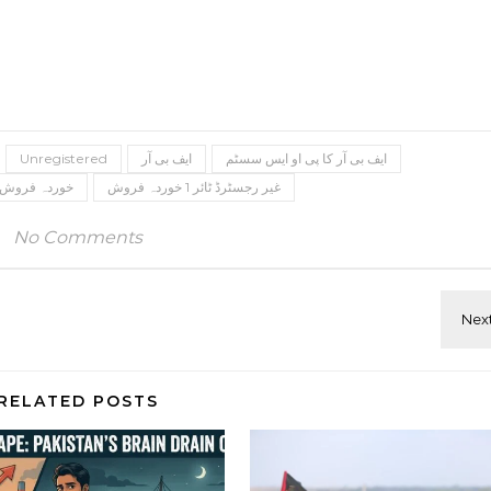
ایف بی آر کا پی او ایس سسٹم
ایف بی آر
Unregistered
غیر رجسٹرڈ ٹائر 1 خوردہ فروش
خوردہ فروش
No Comments
RELATED POSTS