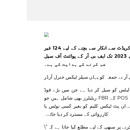
اسلام آباد: فیڈرل بورڈ آف ریونیو (ایف بی آر) نے ان پٹ ٹیکس کریڈٹ سے انکار سے بچنے کے لیے 124 غیر
رجسٹرڈ ریٹیلرز (ٹیر-1) کو 10 فروری 2023 تک ایف بی آر کے پوائنٹ آف سیل (POS) سسٹم کے ساتھ
ضم کرنے کی ہدایت کی ہے۔
لیٹس کو سیل کر دیا ہے جن میں بڑے فوڈ
ریٹیلرز بھی شامل ہیں جو FBR کے POS سسٹم کے ساتھ ضم کرنے میں ناکام رہے۔ ایف بی آر نے خوردہ
ان پٹ ٹیکس کلیم کو بغیر کسی نوٹس یا
کارروائی کے مسترد کر دیا جائے۔
\”جنوری 2023 کے مہینے کے سیلز ٹیکس ریٹرن فائل کرنے پر سبھی کے لیے مطلع کیا جاتا ہے کہ T-lRs ابھی