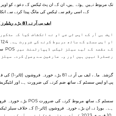
تک مربوط نہیں ہوئے ہیں، ان کے ان پٹ ٹیکس کے دعوے کو اوپر 
کے، اسی رقم سے ٹیکس کی مانگ پیدا کرنے سے انکار ک
ایف بی آر نے 81 بڑے ریٹیلرز کو پی او ایس کے ساتھ مربوط ہونے کو کہا
ایف بی آر کے ایس ٹی جی او نے انکشاف کیا کہ مذکور
ا
سے ا
رجسٹرڈ نہیں ہیں اور وہ صارفین سے وصول کردہ سیلز 
گزشتہ ماہ، ایف
ہے۔ بورڈ نے ان بڑے خوردہ فروشوں
10 فروری 2023 کی آخری تاریخ تک ایف بی آر کے پی او ایس سسٹم کے ساتھ مربوط نہیں ہیں۔