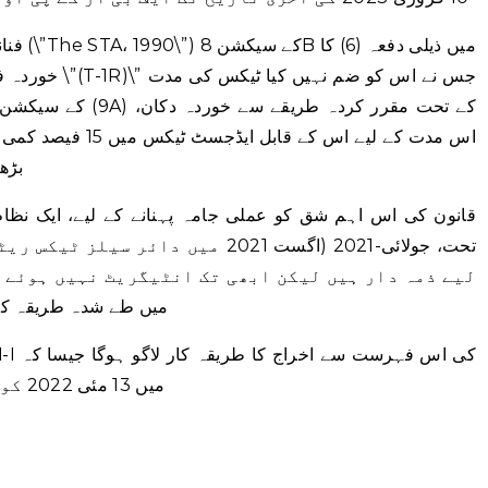
بڑھا کر
قانون کی اس اہم شق کو عملی جامہ پہنانے کے لیے، ایک نظام 
تحت، جولائی-2021 (اگست 2021 میں دائ
کے STGO نمبر I میں طے شدہ طر
ا
2022 کے STGO 17 میں 13 مئی 2022 کو بیان کیا گیا ہے۔