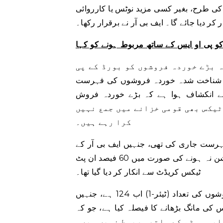
کی طرح، بغیر کسی مزید نوٹس یا کارروائی
ر دیا جائے گا۔ ایف بی آر نے برقرار رکھا۔
ہ بڑے خوردہ فروشوں کو بورڈ کے پی
و ایس سسٹم کے ساتھ مربوط کرنے کی ضرورت ہے۔ 124 شناخت شدہ خوردہ فروشوں کی فہرست
نکشاف ہوا ہے کہ بڑے خوردہ فروش POS کے مقصد کے لیے سیلز ٹیکس ڈیپارٹمنٹ میں
ٹیکس بھی قومی خزانے میں جمع نہیں
کرا رہے ہیں۔
 بی آر نے 81 بڑے خوردہ فروشوں (ٹائر-1) کی فہرست جاری کی تھی، جنہیں ایف بی آر کے
پی او ایس سسٹم کے ساتھ ضم کرنے کی ضرورت ہے اور انٹیگریشن نہ ہونے کی صورت میں 60 فیصد ان پٹ
ٹیکس کریڈٹ سے انکار کر دیا گیا تھا۔
بڑے خوردہ فروشوں کی تعداد (ٹیئر-1) اب 124 ہے، جنہیں POS سسٹم کے ساتھ مربوط کرنے کی ضرورت
 (ٹائر-1) کے خلاف سیلز ٹیکس کی مانگ بڑھانے کا فیصلہ کیا ہے، جو کہ