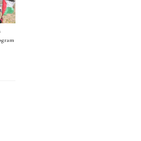
s
rogram