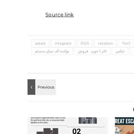
Source link
asked
integrate
POS
retailers
Tier1
ٹیکس
ٹائر 1 خوردہ فروش
پوائنٹ آف سیلز سسٹم