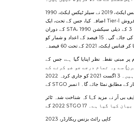
فنانس ایکٹ، 2019 نے سیلز ٹیکس ایکٹ، 1990 (\”The STA، 1990\”) کے سیکشن 8B میں ذیلی دفعہ (6) کا
اضافہ کیا، جس کے تحت، ایک Tier-l خوردہ فروش \”(T-1R)\” جس نے اس کو ضم نہیں کیا ٹیکس کی مدت
کے دوران STA، 1990 کے سیکشن 3 کے ذیلی سیکشن (9A) کے تحت مقرر کردہ طریقے سے خوردہ دکان،
اس مدت کے لیے اس کے قابل ایڈجسٹ ٹیکس میں 15 فیصد کمی کی جائے گی۔ 15 فیصد کے اعداد و شمار کو
 فنانس ایکٹ، 2021 کے تحت 60 فیصد۔
پر مبنی نقطہ نظر اپنایا گیا ہے، جس کے
ر سیلز ٹیکس ریٹرن) سے وہ تمام درجے جو ضم کرنے کے
لیے ذمہ دار ہیں لیکن ابھی تک انٹیگریٹ نہیں ہوئے ہیں۔ 3 اگست 2021 کو جاری کردہ 2022
یقہ کار کے مطابق نمٹا جائے گا۔
یف بی آر نے مزید کہا کہ شناخت شدہ ٹائر-I کی اس فہرست سے اخراج کا طریقہ کار لاگو ہوگا جیسا کہ
کاپی رائٹ بزنس ریکارڈر، 2023