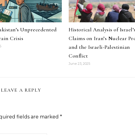
Pakistan’s Unprecedented
Historical Analysis of Israel’
ain Crisis
Claims on Iran’s Nuclear P
and the Israeli-Palestinian
6
Conflict
June 23, 2025
LEAVE A REPLY
quired fields are marked
*