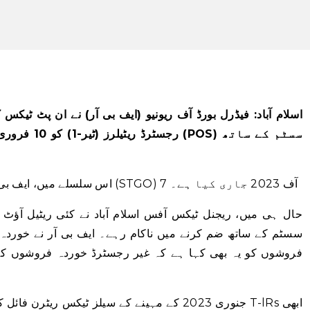
اس سلسلے میں، ایف بی آر نے جمعہ کو یہاں سیلز ٹیکس جنرل آرڈر (STGO) 7 آف 2023 جاری کیا ہے۔
حال ہی میں، ریجنل ٹیکس آفس اسلام آباد نے کئی ریٹیل آؤٹ 
فروشوں کو یہ بھی کہا ہے کہ غیر رجسٹرڈ خوردہ فروشوں کے 