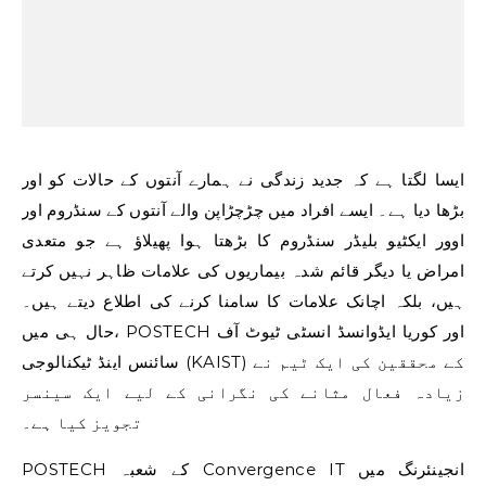
ایسا لگتا ہے کہ جدید زندگی نے ہمارے آنتوں کے حالات کو اور
بڑھا دیا ہے۔ ایسے افراد میں چڑچڑاپن والے آنتوں کے سنڈروم اور
اوور ایکٹیو بلیڈر سنڈروم کا بڑھتا ہوا پھیلاؤ ہے جو متعدی
امراض یا دیگر قائم شدہ بیماریوں کی علامات ظاہر نہیں کرتے
ہیں، بلکہ اچانک علامات کا سامنا کرنے کی اطلاع دیتے ہیں۔
حال ہی میں، POSTECH اور کوریا ایڈوانسڈ انسٹی ٹیوٹ آف
سائنس اینڈ ٹیکنالوجی (KAIST) کے محققین کی ایک ٹیم نے
زیادہ فعال مثانے کی نگرانی کے لیے ایک سینسر
تجویز کیا ہے۔
POSTECH کے شعبہ Convergence IT انجینئرنگ میں