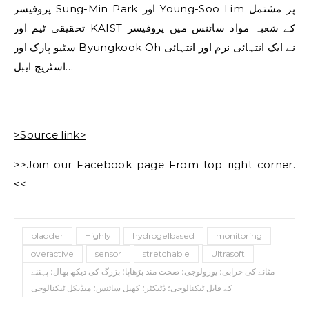
پروفیسر Sung-Min Park اور Young-Soo Lim پر مشتمل
تحقیقی ٹیم اور KAIST کے شعبہ مواد سائنس میں پروفیسر
سٹیو پارک اور Byungkook Oh نے ایک انتہائی نرم اور انتہائی
اسٹریچ ایبل…
>Source link>
>>Join our Facebook page From top right corner.
<<
bladder
Highly
hydrogelbased
monitoring
overactive
sensor
stretchable
Ultrasoft
مثانے کی خرابی؛ یورولوجی؛ صحت مند بڑھاپا؛ بزرگ کی دیکھ بھال؛ پہننے
کے قابل ٹیکنالوجی؛ ڈٹیکٹر؛ کھیل سائنس؛ میڈیکل ٹیکنالوجی