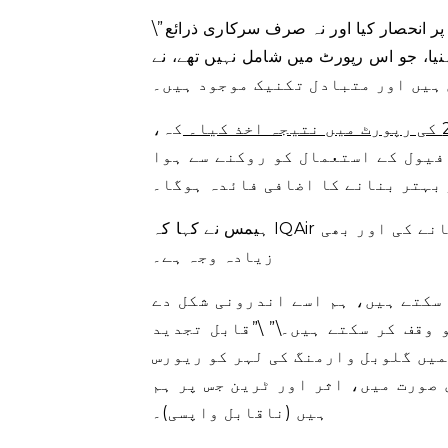
\”میرے خیال میں یہ بہت اچھا ہے کہ انہوں نے مختلف نیٹ ورکس پر انحصار کیا اور نہ صرف سرکاری ذرائع
 اس رپورٹ میں شامل نہیں تھے، نے CNN کو بتایا۔ \”تاہم، بہت سے علاقوں میں
کہ،
فیول کے استعمال کو روکنے سے ہوا
 بہتر بنانے کا اضافی فائدہ ہوگا۔
ہیمس نے کہا کہ IQAir کی رپورٹ دنیا کے لیے جیواشم ایندھن سے چھٹکارا پانے کی اور بھی
زیادہ وجہ ہے۔
 سکتے ہیں، ہم اسے اندرونی شکل دے
وقف کر سکتے ہیں۔\” \”قابل تجدید
میں گلوبل وارمنگ کی لہر کو ریورس
صورت میں، اثر اور ٹرین جس پر ہم
ہیں (ناقابل واپسی)۔