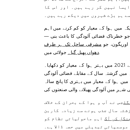
ایسا نہیں کر رہے ہیں۔ اور اس کا
ے ہم بڑے شہروں میں دیکھ رہے ہیں۔
ے چلنے والی جنگل کی آگ نے 2021 میں امریکہ میں ہوا کے معیار کو کم کرنے میں اہم
 جو خطرناک فضائی آلودگی کا باعث بنی —
 اوریگون، جو
مشرقی ساحل تک ہر طرف
جولائی میں.
دھواں پھیل گیا۔
چین – جو بدترین فضائی آلودگی والے ممالک میں شامل ہے – نے 2021 میں بہتر ہوا کے معیار کو دکھایا۔
میں گزشتہ سال کے مقابلے فضائی آلودگی
ں ہوا کے معیار میں بہتری کا پانچ سالہ
ی
شہر میں آلودگی پھیلانے والی صنعتوں کی
گل
جس نے آب و ہوا کے بحران کے خلاف
زشتہ سال جذب ہونے سے زیادہ کاربن
نگل کی آگ
اہم ماحولیاتی نظام کو
 موسمیاتی تبدیلی میں حصہ ڈالا ہے۔