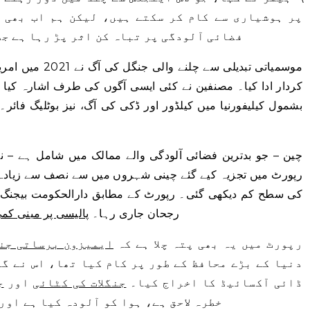
پر ہوشیاری سے کام کر سکتے ہیں، لیکن ہم اب بھی 
فضائی آلودگی پر تباہ کن اثر پڑ رہا ہے جس
موسمیاتی تبدیلی س
کردار ادا کیا۔ مصنفین نے کئی ایسی آگوں کی طرف اشارہ کیا
بشمول کیلیفورنیا میں کیلڈور اور ڈکی کی آگ، نیز بوٹلیگ فائر۔
رپورٹ میں تجزیہ کیے گئے چینی شہروں میں سے نصف سے زیادہ 
کی سطح کم دیکھی گئی۔ رپورٹ کے مطابق دارالحکومت بیجنگ می
رجحان جاری رہا۔
پالیسی پر مبنی کم
رپورٹ میں یہ بھی پتہ چلا ہے کہ
ایمیزون برساتی جن
دنیا کے بڑے محافظ کے طور پر کام کیا تھا، اس نے گ
ڈائی آکسائیڈ کا اخراج کیا۔
جنگلات کی کٹائی
اور
ج
خطرہ لاحق ہے، ہوا کو آلودہ کیا ہے اور