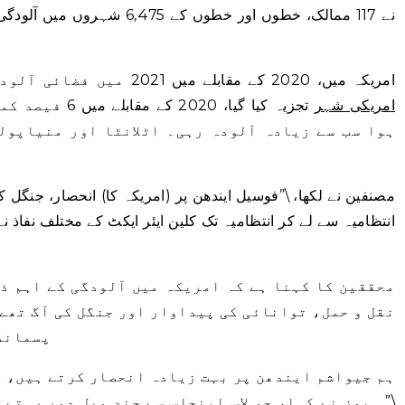
امریکہ میں، 2020 کے مقابلے میں 2021 میں فضائی آلودگی میں اضافہ ہوا۔
امریکی شہر
تجزیہ کیا گیا، 0
ہوا سب سے زیادہ آلودہ رہی۔ اٹلانٹا اور منیاپول
مصنفین نے لکھا، \”فوسیل ایندھن پر (امریکہ کا) انحصار، جنگ
انتظامیہ سے لے کر انتظامیہ تک کلین ایئر ایکٹ کے مختلف نفاذ ن
محققین کا کہنا ہے کہ امریکہ میں آلودگی کے اہم ذ
نقل و حمل، توانائی کی پیداوار اور جنگل کی آگ تھے،
پسماندہ
\” ہیمز نے کہا، جو لاس اینجلس سے چند میل دور رہتے 