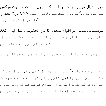
پر،\” بینمارہنیا، جو
کافی اسٹیشن نہیں ہیں اور متبادل تکنیک موجود ہیں۔\”
موسمیاتی تبدیلی پر اقوام متحدہ کا بین الحکومتی پینل
اپنی 2021 کی رپورٹ میں نتیجہ اخذ کیا۔
گلوبل وارمنگ کی رفتار کو کم کرنے کے علاوہ، فوسل 
کے معیار اور صحت عامہ کو
انہوں نے کہا، \”ہمیں رپورٹ مل گئی ہے، ہم اسے پڑھ
سکتے ہیں اور واقعی کارروائی کرنے کے لیے خود کو 
توانائی کی طرف ایک بڑا اقدام کرنے کی ضرورت ہے۔ ہ
کرنے کے لیے سخت اقدامات کرنے کی ضرورت ہے۔ دوسری 