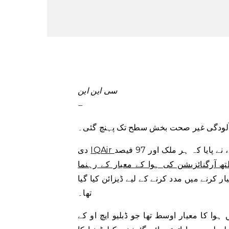
سی این این
–
، ایک کمپنی جو عالمی ہوا کے معیار پر نظر رکھتی ہے، نے پایا کہ ہر ملک اور 97 فیصد
دی
تھ آرگنائزیشن کی ہوا کے معیار کے رہنما
کرنے میں مدد کرنے کے لیے ڈیزائن کیا گیا
تھا۔
ہروں میں سے صرف 222 شہروں میں ہوا کا معیار اوسط تھا جو ڈبلیو ایچ او کے