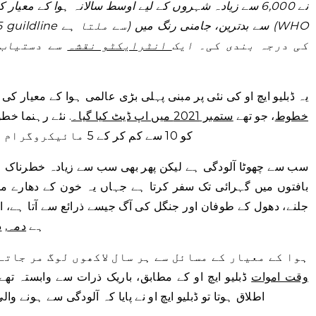
PM2.5 گائیڈ لائن سے 10 گنا زیادہ) کی درجہ بندی کی۔ ایک
انٹرایکٹو نقشہ
سے دستیاب 
یہ ڈبلیو ایچ او کی نئی پر مبنی پہلی بڑی عالمی ہوا کے معیار ک
خطوط
، جو تھے
ستمبر 2021 میں اپ ڈیٹ کیا گیا۔
. نئے رہنما خط
PM 2.5 — کو 10 سے کم کر کے 5 مائیکروگرام فی کیوبک میٹر کر دیا ہے۔
بافتوں میں گہرائی تک سفر کرتا ہے جہاں یہ خون کے دھارے م
جلنے، دھول کے طوفان اور جنگل کی آگ جیسے ذرائع سے آتا ہے،
ہے
دمہ
,
د
ہوا کے معیار کے مسائل سے ہر سال لاکھوں لوگ مر جاتے ہیں۔ 2016 میں، 
وقت اموات
اطلاق ہوتا تو ڈبلیو ایچ او نے پایا کہ آلودگی سے ہونے والی اموات تقریباً 3.3 م