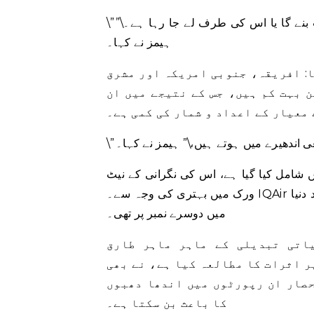
\”یہ سب اس فارمولے کا ایک حصہ ہے جو گلوبل وارمنگ کا باعث بنے گا یا اس کی طرف لے جا رہا ہے۔\”
ہیمز نے کہا۔
: افریقہ، جنوبی امریکہ اور مشرق
 بہت کم ہیں، جس کے نتیجے میں ان
 معیار کے اعداد و شمار کی کمی ہے۔
عی اندھیرے میں ہوتے ہیں،\” ہیمز نے کہا۔
ں شامل کیا گیا ہے، اس کی نگرانی کے نیٹ
ورک میں بہتری کی وجہ سے۔ IQAir نے پایا کہ ملک کی فضائی آلودگی گزشتہ سال بنگلہ دیش کے بعد دنیا
میں دوسرے نمبر پر تھی۔
اتی تبدیلی کے ماہر ماہر طارق
ر اثرات کا مطالعہ کیا ہے، نے بھی
حصار ان رپورٹوں میں اندھا دھبوں
کا باعث بن سکتا ہے۔