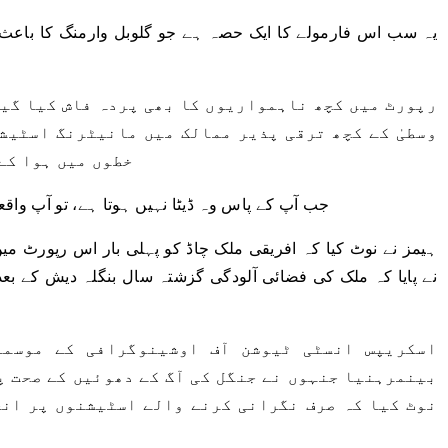
رپورٹ میں کچھ ناہمواریوں کا بھی پردہ فاش کیا گیا
وسطیٰ کے کچھ ترقی پذیر ممالک میں مانیٹرنگ اسٹیشن
خطوں میں ہوا کے
\”جب آپ کے پاس وہ ڈیٹا نہیں ہوتا ہے، تو آپ واق
ہیمز نے نوٹ کیا کہ افریقی ملک چاڈ کو پہلی بار اس رپورٹ می
اسکریپس انسٹی ٹیوشن آف اوشینوگرافی کے موسمی
بینمرہنیا جنہوں نے جنگل کی آگ کے دھوئیں کے صحت پ
نوٹ کیا کہ صرف نگرانی کرنے والے اسٹیشنوں پر ان