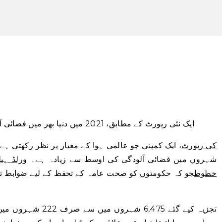
ایک نئی رپورٹ کے مطابق، 2021 میں دنیا بھر میں فضائی آلودگی غیر صحت بخش سطح تک پہنچ گئی۔
IQAir کی رپورٹ
شہروں میں فضائی آلودگی کی اوسط سے زیادہ ہے۔
ورلڈ ہیل
خطوط
جو کہ حکومتوں کو صحت عامہ کے تحفظ کے لیے ضوابط تیار 
تجزیہ کیے گئے 6,475 ش