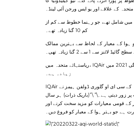
ط پر پورا اترتے پائے گئے: نیو کیلیڈونیا کا
متحدہ کے علاقے اور یو ایس ورجن آئی لینڈ۔
ک میں شامل تھے، جو رہنما خطوط سے کم از
کم 10 گنا زیادہ تھے۔
م کو ہوا کے معیار کے لحاظ سے بہترین ممالک
نز سے 1 سے 2 گنا زیادہ تھی۔
ریاستہائے متحدہ میں، IQAir نے پایا کہ فضائی آلودگی 2021 میں WHO کے رہنما خطوط سے 2 سے 3 گنا
زیادہ ہے۔
IQAir شمالی امریکہ کے سی ای او گلوری ڈولفن ہیمز نے CNN کو بتایا کہ \”یہ رپورٹ دنیا بھر کی حکومتوں
 زور دیتی ہے۔\” \”(باریک ذرات) ہر سال
ر کے قومی معیارات کو مزید سخت کرنے اور