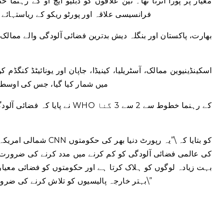
معیار پر پورا اترتا تھا۔ تین علاقوں کو ڈبلیو ایچ او کے رہنما خطو
فرانسیسی علاقہ اور پورٹو ریکو کے ریاستہائے 
بھارت، پاکستان اور بنگلہ دیش بدترین فضائی آلودگی والے ممال
اسکینڈینیوین ممالک، آسٹریلیا، کینیڈا، جاپان اور یونائیٹڈ کنگڈ
میں شمار کیا گیا، جس کی اوسط سطح گائیڈ لائ
کی عالمی فضائی آلودگی کو کم کرنے میں مدد کرنے کی ضرورت پر
بہت زیادہ لوگوں کو ہلاک کرتا ہے اور حکومتوں کو فضائی معیا
بہتر خارجہ پالیسیوں کو تلاش کرنے کی ضرورت ہے جو بہتر ہوا کے معیار کو فروغ دیں۔\”