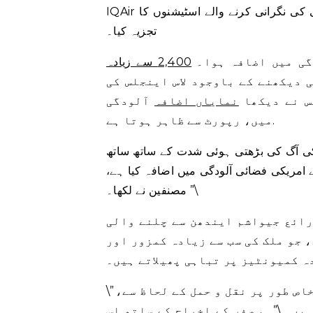
IQAir نے 117 ممالک، خطوں اور خطوں کے 6,475 شہروں میں آلودگی کی نگرانی کرنے والے اسٹیشنوں کا
تجزیہ کیا۔
2,400 سے زیادہ
202 کے مقابلے میں 6 فیصد کمی دیکھنے کے باوجود لاس اینجلس کی
س نے دیکھا
نمایاں اضافہ
آلودگی
میں، رپورٹ سے ظاہر ہوتا ہے.
ل کی آگ کی بڑھتی ہوئی شدت کے ساتھ ساتھ
ے امریکی فضائی آلودگی میں اضافہ کیا ہے،
\” مصنفین نے لکھا۔
رائع جیواشم ایندھن سے چلنے والی
 جو ملک کی سب سے زیادہ کمزور اور
 کمیونٹیز پر تباہی پھیلاتے ہیں۔
\”ہم جیواشم ایندھن پر بہت زیادہ انحصار کرتے ہیں، خاص طور پر نقل و حمل کے لحاظ سے،
ہیں۔ \”ہم صفر کے اخراج کے ساتھ اس