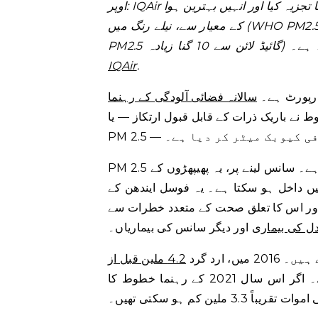
اوپر: IQAir نے 6,000 سے زیادہ شہروں کے لیے اوسط سالانہ ہوا کے معیار کا تجزیہ کیا اور انہیں بہترین ہوا
کے معیار سے، نیلے رنگ میں (WHO PM2.5 guildline سے ملتا ہے) سے بدترین، جامنی رنگ میں (WHO
ہے۔
IQAir
.
ی رپورٹ ہے۔
سالانہ فضائی آلودگی کے رہنما
وط نے باریک ذرات کے قابل قبول ارتکاز — یا
PM 2.5 سب سے چھوٹا آلودگی ہے لیکن پھر بھی سب سے زیادہ خطرناک ہے۔ سانس لینے پر، یہ پھیپھڑوں کے
یں داخل ہو سکتا ہے۔ یہ فوسل ایندھن کے
 اور اس کا تعلق صحت کے متعدد خطرات سے
ل کی بیماری
اور دیگر سانس کی بیماریاں۔
ارد گرد
4.2 ملین قبل از
ڈبلیو ایچ او کے مطابق، باریک ذرات سے وابستہ تھے۔ اگر اس سال 2021 کے رہنما خطوط کا
لین کم ہو سکتی تھیں۔