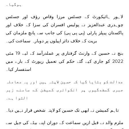
ہوگیا۔
لاہور ہائیکورٹ کے جسٹس مرزا وقاص رؤف اور جسٹس
چوہدری عبدالعزیز نے پولیس افسران کی سزا کے خلاف اور
پاکستان پیپلز پارٹی (پی پی پی) کی جانب سے پانچ ملزمان کی
بریت کے خلاف دائر اپیلوں پر دوبارہ سماعت کی۔
بنچ نے حسین کے وارنٹ گرفتاری پر عملدرآمد کے لیے 19 مئی
2022 کو جاری کیے گئے حکم کی تعمیل رپورٹ کے بارے میں
استفسار کیا۔
عدالت کو بتایا گیا کہ حسین لاپتہ ہیں اور یہ معاملہ
جبری گمشدگیوں پر انکوائری کمیشن کے سامنے زیر
التوا ہے۔
تاہم کمیشن نے ابھی تک حسین کو لاپتہ شخص قرار نہیں دیا۔
ملزم والد نے قبل ازیں سماعت کے دوران اپنے بیٹے کی جیل سے