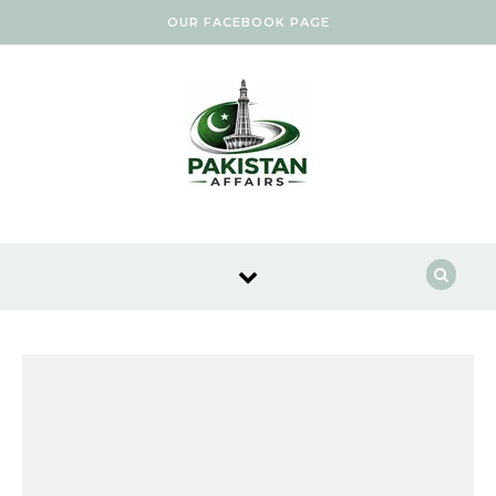
Skip to content
OUR FACEBOOK PAGE