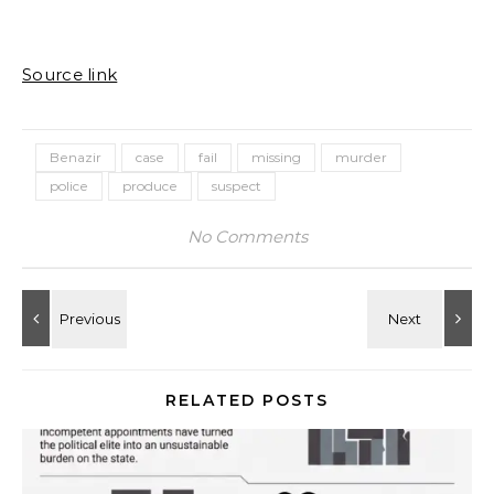
Source link
Benazir
case
fail
missing
murder
police
produce
suspect
No Comments
RELATED POSTS