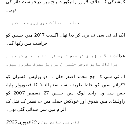
گمشدگی کے خلاف لاہور ہائیکورٹ بنچ میں درخواست دائر کی
تھی۔
معاملہ عدالت میں زیر سماعت ہے۔
ایک
اے ٹی سی نے بری کر دیا تھا۔
اگست 2017 میں حسین کو
حراست میں رکھا گیا۔
عدالت نے 5 ملزمان کو عدم ثبوت کی بنا پر بری کر دیا۔
برانڈڈ
سابق فوجی حکمران پرویز مشرف مفرور ہیں۔
اے ٹی سی کے جج محمد اصغر خان نے دو پولیس افسران کو
\’کرائم سین کو غلط طریقے سے سنبھالنے\’ کا قصوروار پایا،
جس سے وہ واحد لوگ ہیں جنہیں 27 دسمبر 2007 کو
راولپنڈی میں بندوق اور خودکش حملے میں بے نظیر کے قتل کے
الزام میں سزا سنائی گئی تھی۔
ڈان میں شائع ہوا، 10 فروری 2023