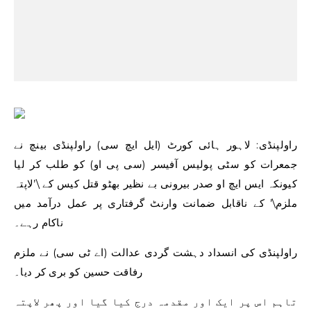
راولپنڈی: لاہور ہائی کورٹ (ایل ایچ سی) راولپنڈی بینچ نے
جمعرات کو سٹی پولیس آفیسر (سی پی او) کو طلب کر لیا
کیونکہ ایس ایچ او صدر بیرونی بے نظیر بھٹو قتل کیس کے \’لاپتہ
ملزم\’ کے ناقابل ضمانت وارنٹ گرفتاری پر عمل درآمد میں
ناکام رہے۔
راولپنڈی کی انسداد دہشت گردی عدالت (اے ٹی سی) نے ملزم
رفاقت حسین کو بری کر دیا۔
تاہم اس پر ایک اور مقدمہ درج کیا گیا اور پھر لاپتہ