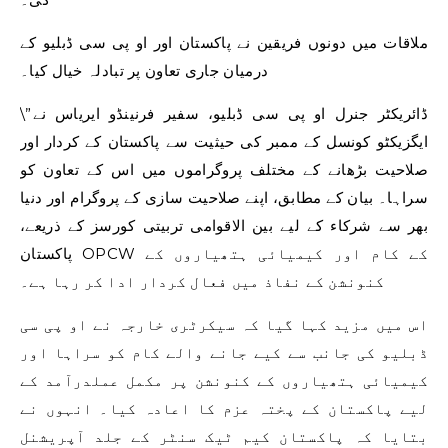
ملاقات میں دونوں فریقین نے پاکستان اور او پی سی ڈبلیو کے
درمیان جاری تعاون پر تبادلہ خیال کیا۔
\”ڈائریکٹر جنرل او پی سی ڈبلیو، سفیر فرنینڈو ایریاس نے
ایگزیکٹو کونسل کے ممبر کی حیثیت سے پاکستان کے کردار اور
صلاحیت بڑھانے کے مختلف پروگراموں میں اس کے تعاون کو
سراہا۔ بیان کے مطابق، اپنے صلاحیت سازی کے پروگرام اور دنیا
بھر سے شرکاء کے لیے بین الاقوامی تربیتی کورسز کے ذریعے،
پاکستان OPCW کے کام اور کیمیائی ہتھیاروں کے
کنونشن کے نفاذ میں فعال کردار ادا کر رہا ہے۔
اس میں مزید کہا گیا کہ سیکرٹری خارجہ نے او پی سی
ڈبلیو کی جانب سے کیے جانے والے کام کو سراہا اور
کیمیائی ہتھیاروں کے کنونشن پر مکمل عملدرآمد کے
لیے پاکستان کے پختہ عزم کا اعادہ کیا۔ انہوں نے
بتایا کہ پاکستان کیم ٹیک سنٹر کے جلد آپریشنل