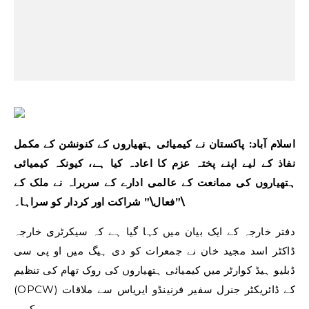
اسلام آباد: پاکستان نے کیمیائی ہتھیاروں کے کنونشن کے مکمل
نفاذ کے لیے اپنے پختہ عزم کا اعادہ کیا ہے، کیونکہ کیمیائی
ہتھیاروں کی ممانعت کے عالمی ادارے کے سربراہ نے ملک کے
\”فعال\” شراکت اور کردار کو سراہا۔
دفتر خارجہ کے ایک بیان میں کہا گیا ہے کہ سیکرٹری خارجہ
ڈاکٹر اسد مجید خان نے جمعرات کو دی ہیگ میں او پی سی
ڈبلیو ہیڈ کوارٹر میں کیمیائی ہتھیاروں کی روک تھام کی تنظیم
(OPCW) کے ڈائریکٹر جنرل سفیر فرنینڈو ایریاس سے ملاقات
کی۔