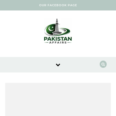
Skip to content
OUR FACEBOOK PAGE