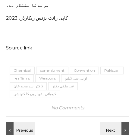
ہونے کا منتظر ہے۔
کاپی رائٹ بزنس ریکارڈر، 2023
Source link
Chemical
commitment
Convention
Pakistan
او پی سی ڈبلیو
Weapons
reaffirms
غیر ملکی دفتر
ڈاکٹر اسد مجید خان
کیمیائی ہتھیاروں کا کنونشن
No Comments