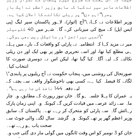
اطلاعات عامر میر نے کہا کہ سابق وزیر اعظم نے ایک بار
پھر \”اہم دن\” پر ریلی نکالنے کا اعلان کیا ہے۔
وزیر اطلاعات نے کہا، \”آج (اتوار)، لاہور پاکستان سپر لیگ (پی
ایس ایل) کے میچ کی میزبانی کرے گا۔ شہر میں 40 کلومیٹر
لمبی میراتھن اور سائیکل ریس بھی ہوگی۔\”
میر نے مزید کہا کہ انتظامیہ نے پارٹی کو واقعات کے بارے میں پہلے
ہی مطلع کیا تھا، اور اسے تحریری طور پر بھی ایک اور دن ریلی
نکالنے کے لیے آگاہ کیا گیا تھا، لیکن اس نے دوسری صورت کا
انتخاب کیا۔
\”صورتحال کی روشنی میں، پنجاب حکومت نے آج ریلیوں پر پابندی
لگانے کا فیصلہ کیا ہے، کسی بھی ناخوشگوار واقعے سے بچنے کے
لیے دفعہ 144 نافذ کی جا رہی ہے\”۔
یہ عمران کا پہلا جلسہ ہو گا۔
خان
نیوز رپورٹ کے مطابق، وہ چار
ماہ سے زائد عرصے میں قیادت کریں گے کیونکہ وہ اپنی زمان پارک
رہائش گاہ سے پارٹی کو متحرک کر رہے تھے۔ پاکستان کے سابق
وزیر اعظم گھر پر تھے کیونکہ وہ گزشتہ سال لگنے والی چوٹ سے
صحت یاب ہو رہے تھے۔
خان کو 3 نومبر کو اس وقت ٹانگوں میں گولی مار دی گئی جب وہ