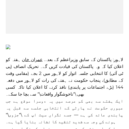
لاہور: پاکستان کے سابق وزیراعظم کے بعد…
عمران خان
ہفتہ کو
اعلان کیا کہ وہ پاکستان کی قیادت کریں گے۔
تحریک انصاف
(پی
ٹی آئی) کا انتخابی جلسہ اتوار کو لاہور میں 2 بجے (مقامی وقت
کے مطابق)، پنجاب حکومت نے ہفتے کی رات کو لاہور میں دفعہ
144 (بڑے اجتماعات پر پابندی) نافذ کرنے کا اعلان کیا تاکہ کسی
بھی \”ناخوشگوار واقعات\” سے بچا جا سکے۔
ایک ہفتے سے بھی کم عرصے میں یہ دوسرا موقع ہے جب
عبوری حکومت نے پارٹی کے انتخابی جلسے سے قبل یہ
پابندی عائد کی ہے — جسے نگراں سیٹ اپ کے \”جزوی\”
ہونے کی وجہ سے شدید تنقید کا نشانہ بنایا گیا ہے۔
جیسا کہ اس ہفتے کے شروع میں، پنجاب کے نگراں وزیر