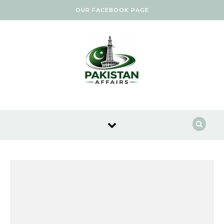
Skip to content
OUR FACEBOOK PAGE