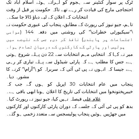
ٹرک پر سوار کنٹینر سے ہجوم کو لہراتے ہوئے اسلام آباد تک
احتجاجی مارچ کی قیادت کر رہے تھے تاکہ حکومت پر قبل از وقت
انتخابات کے اعلان کے لیے دباؤ ڈالا جا سکے۔
تاہم، جیو نیوز کی رپورٹ کے مطابق، پنجاب کی عبوری حکومت نے
\”سیکیورٹی خطرات\” کی روشنی میں دفعہ 144 (عوامی
اجتماعات پر پابندی) نافذ کر دی، جس کے نتیجے میں
پولیس اور پارٹی کے کارکنوں کے درمیان تصادم ہوا۔
میر نے کہا کہ انتخابی مہم انتخابات سے 22 دن پہلے شروع ہوتی
ہے، جس کا مطلب ہے کہ پارٹی شیڈول سے پہلے تیاری کر رہی
ہے، جیسا کہ انہوں نے پی ٹی آئی کے سربراہ کو \”آرام\” کرنے کا
مشورہ دیا۔
پنجاب میں عام انتخابات 30 اپریل کو ہوں گے جب کہ
خیبرپختونخوا میں انتخابات کی تاریخ کا اعلان ہونا ابھی باقی ہے۔
غلام علی
فیصلہ نہیں کیا، جیو نیوز نے رپورٹ کیا۔
بدھ کو پی ٹی آئی کے جلسے کے دوران پارٹی کارکنوں اور کارکنوں
میں جھڑپیں ہوئیں
پنجاب پولیس
جس سے متعدد زخمی ہو گئے۔