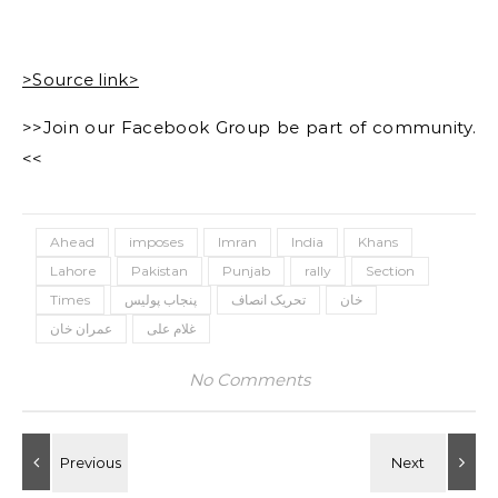
>Source link>
>>Join our Facebook Group be part of community.
<<
Ahead
imposes
Imran
India
Khans
Lahore
Pakistan
Punjab
rally
Section
خان
تحریک انصاف
پنجاب پولیس
Times
غلام علی
عمران خان
No Comments