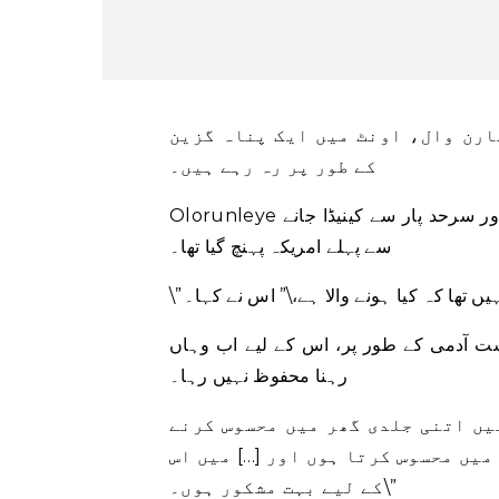
ارن وال، اونٹ میں ایک پناہ گزین
کے طور پر رہ رہے ہیں۔
Olorunleye نے کہا کہ اس نے مارچ میں نائیجیریا میں اپنا گھر چھوڑ دیا تھا، اور سرحد پار سے کینیڈا جانے
سے پہلے امریکہ پہنچ گیا تھا۔
یں تھا کہ کیا ہونے والا ہے،\” اس نے کہا۔
رست آدمی کے طور پر، اس کے لیے اب وہاں
رہنا محفوظ نہیں رہا۔
یں اتنی جلدی گھر میں محسوس کرنے
میں محسوس کرتا ہوں اور […] میں اس
کے لیے بہت مشکور ہوں۔\”