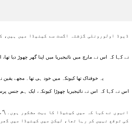
ڈیوڈ اولورونلی گزشتہ اگست سے کینیڈا میں ہیں، ک
\”یہ خوفناک تھا کیونکہ میں خود ہی تھا۔ مجھے یقین نہ
اس نے کہا کہ اس نے نائیجیریا چھوڑا کیونکہ، ایک ہم جنس پ
انہوں نے کہا کہ میں کینیڈا کا بہت مشکور ہوں۔ \”م
کی توقع نہیں کر رہا تھا، لیکن میں کینیڈا میں گھر 