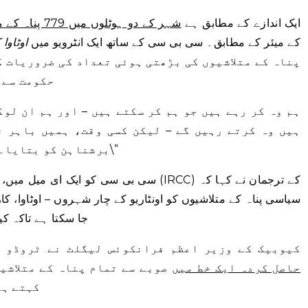
Olorunleye ایک اندازے کے مطابق ہے
شہر کے دو ہوٹلوں میں 779 پناہ کے متلاشی مقیم ہیں۔
کے میئر کے مطابق۔ سی بی سی کے ساتھ ایک انٹرویو میں
اوٹاوا
پناہ کے متلاشیوں کی بڑھتی ہوئی تعداد کی ضروریات ک
حکومت سے 
ہیں وہ کرتے رہیں گے – لیکن کسی وقت، ہمیں باہر ن
برشناہن کو بتایا۔ \”ہم اپنی حد کو مارنے جا رہے ہیں۔\”
سی بی سی کو ایک ای میل میں، امیگریشن، ریف
سیاسی پناہ کے متلاشیوں کو اونٹاریو کے چار شہروں – اوٹاوا، کار
جا سکتا ہے تاکہ کی
کیوبیک کے وزیر اعظم فرانکوئس لیگلٹ نے ٹروڈو 
حاصل کردہ ایک خط میں
صوبے سے تمام پناہ کے متلاشیو
کہتے ہو