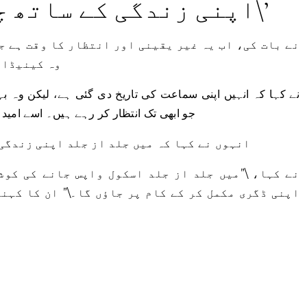
\’اپنی زندگی کے ساتھ چلنے کی امید ہے\’
وہ کینیڈا 
جو ابھی تک انتظار کر رہے ہیں۔ اسے امید 
انہوں نے کہا کہ میں جلد از جلد اپنی زندگی
اپنی ڈگری مکمل کر کے کام پر جاؤں گا۔\” ان کا کہن