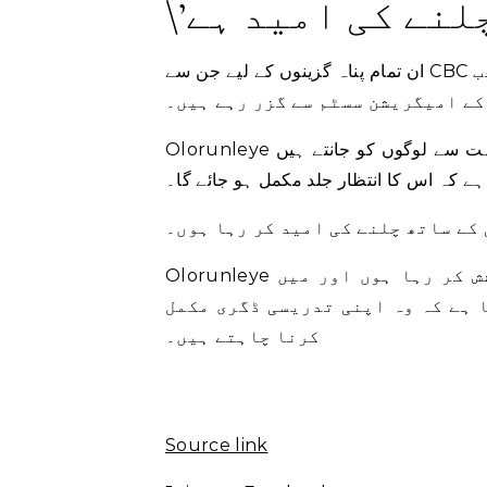
ان تمام پناہ گزینوں کے لیے جن سے CBC نے بات کی، اب یہ غیر یقینی اور انتظار کا وقت ہے جب
کے امیگریشن سسٹم سے گزر رہے ہیں۔
Olorunleye نے کہا کہ انہیں اپنی سماعت کی تاریخ دی گئی ہے، لیکن وہ بہت سے لوگوں کو جانتے ہیں
ہے کہ اس کا انتظار جلد مکمل ہو جائے گا۔
 کے ساتھ چلنے کی امید کر رہا ہوں۔
Olorunleye نے کہا، \”میں جلد از جلد اسکول واپس جانے کی کوشش کر رہا ہوں اور میں
ا ہے کہ وہ اپنی تدریسی ڈگری مکمل
کرنا چاہتے ہیں۔
Source link