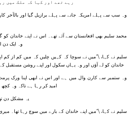
رہے تھے اور کہا کہ ملک میں رہ
وہ سب سے پہلے امریکہ جانے سے پہلے برازیل گیا اور بالآخر کا
محمد سلیم بھی افغانستان سے آئے تھے۔ اس نے اپنے خاندان کو گ
وہ ایک دن ا
سلیم نے کہا، \”میں نے سوچا کہ کہیں چلیں کہ میں کم از کم اپ
خاندان کو لے آؤں اور وہ یہاں سکول اور اپنے روشن مستقبل کے
وہ ستمبر سے کارن وال میں ہے اور اس نے ابھی اپنا ورک پرم
امید کر رہا ہے تاکہ وہ کچھ 
\”یہ مشکل دن تھ
سلیم نے کہا، \”میں اپنے خاندان کے بارے میں سوچ رہا تھا۔ میری