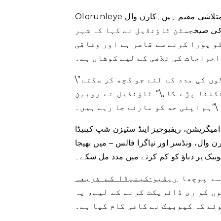
کارن وال
 کی صبح
جسٹن ٹاؤنڈیل نے کہا کہ شہر
و پورا کرنے سے قاصر ہے اور وفاقی
اخراجات کی تلافی کے لیے کوشاں ہے۔
\”ہم وہ کر رہے ہیں جو ہم کر سکتے ہیں – اور ہم ان لوگوں کی مدد کے لئے جو کچھ کر سکتے
کلنا پڑے گا،\” ٹاؤنڈیل نے روبین
یوجیز اینڈ سٹیزن شپ کینیڈا (IRCC) کے ترجمان نے کہا کہ
ن وال، ونڈسر اور نیاگرا فالس – میں بھیجا
وبیک پر دباؤ کو کم کرنے میں مدد مل سکے۔
سے پوچھا
ریڈیو-کینیڈا کے ذریعہ
ں کو ری ڈائریکٹ کرنے کے لیے، یہ
ئے کہ کیوبیک نے کافی کام کیا ہے۔