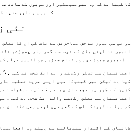
کر رہی ہے اور مزید ط
نئی ز
سی بی سی نیوز نے جن مہاجرین سے بات کی ان کا تعلق
انہوں نے اپنی جان کے خوف سے گھر بار چھوڑے، خان
ادھوری چھوڑ دی۔ وہ تمام چیزیں جو انہیں یہاں کی
افغانستان سے تعلق رکھنے والے ایک شخص نے کہا، \”م
کیا ہے لیکن میں کینیڈا میں اپنی مزید تعلیم جار
گزین کے طور پر مجھے ان چیزوں کے لیے درخواست دی
افغانستان سے تعلق رکھنے والے ایک شخص نے کہا۔ سی 
کر رہا ہے کیونکہ اس کے گھر میں ابھی بھی خاندان مو
طالبان کے اقتدار سنبھالنے سے پہلے وہ افغانستان