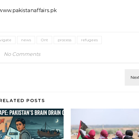
ww.pakistanaffairs.pk
vigate
news
Ont
process
refugees
No Comments
RELATED POSTS