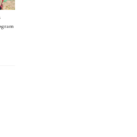
s
rogram