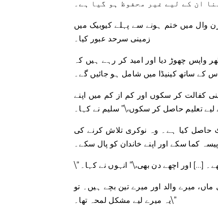
نا ان کے لیے غیر محفوظ ہو گیا ہے۔
رن وال میں ختم ہونے سے پہلے کیوبیک میں
زمینی سرحد عبور کیا۔
ھر واپس چھوڑ دیا اور امید کر رہے ہیں کہ
س کے ساتھ کینیڈا میں شامل ہو جائیں گے۔
نی کفالت کر سکوں اور کم از کم میں اپنے
 لیے تعلیم حاصل کر سکوں،\” سلیم نے کہا۔
ٹ حاصل کیا ہے۔ وہ نوکری تلاش کرنے کی
پیسہ کما سکے اور اپنے خاندان کو پال سکے۔
ے۔ […] اور اچھے دن بھی،\” انہوں نے کہا۔
 ماں، میرے والد اور میرے تین بچے ہیں۔ تو
یہ میرے لیے مشکل لمحہ تھا۔\”