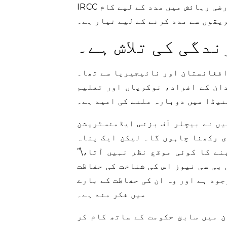
IRCC کا کہنا ہے کہ وہ میونسپلٹیز اور صوبوں کے ساتھ عارضی رہائش میں مدد کے لیے کام
ریقوں سے مدد کرنے کے لیے تیار ہے۔
ندگی کی تلاش ہے۔
 افغانستان اور نائیجیریا سے تھا۔
دان کے افراد، نوکریاں اور تعلیم
نیڈا میں دوبارہ ملنے کی امید ہے۔
یں نے بیچلر آف بزنس ایڈمنسٹریشن
ی رکھنا چاہوں گا۔ لیکن ایک پناہ
نے کا کوئی موقع نظر نہیں آتا،\”
بی سی نیوز اس کی شناخت کی حفاظت
جود ہے اور وہ ان کی حفاظت کے بارے
میں فکر مند ہے۔
 میں سابق حکومت کے ساتھ کام کر