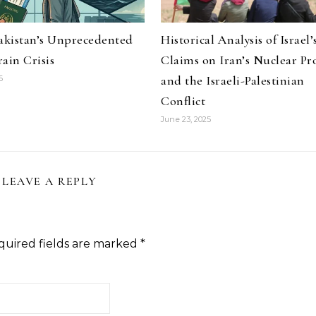
Pakistan’s Unprecedented
Historical Analysis of Israel’
ain Crisis
Claims on Iran’s Nuclear P
and the Israeli-Palestinian
6
Conflict
June 23, 2025
LEAVE A REPLY
quired fields are marked
*