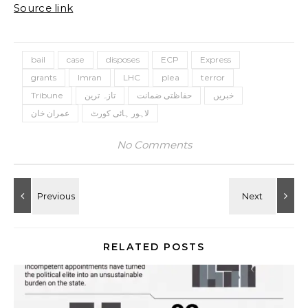
Source link
bail
case
disposes
ECP
Express
grants
Imran
LHC
plea
terror
خبریں
حفاظتی ضمانت
تازہ ترین
Tribune
لاہور ہائی کورٹ
عمران خان
No Comments
RELATED POSTS