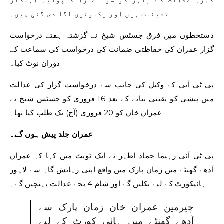
تعینات ہیں اور رکاوٹیں لگا دی گئی ہیں۔
دستخطوں میں فرق جسٹس شیخ نے گزشتہ ہفتے درخواست
گزار عمران کی حفاظتی ضمانت کی درخواست کی سماعت کے
دوران نوٹ کیا۔
پی ٹی آئی کے وکیل کی جانب سے درخواست گزار کی عدالت
میں پیشی کو یقینی بنانے کے بعد 16 فروری کو جسٹس شیخ نے
عمران خان کو 20 فروری (آج) تک طلب کیا تھا۔
عمران جلد پیش ہوں گے۔
پی ٹی آئی رہنما حماد اظہر نے ایک ٹویٹ میں کہا کہ عمران
آدھے گھنٹے میں زمان پارک میں واقع اپنی رہائش گاہ سے لاہور
ہائیکورٹ کے لیے نکلیں گے اور شام 4 بجے عدالت پہنچیں گے۔
چیرمین عمران خان زمان پارک سے
آدھے گھنٹے میں ہائی کورٹ کے لیے