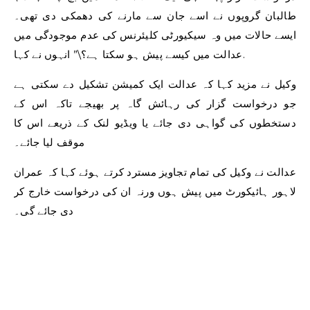
طالبان گروپوں نے اسے جان سے مارنے کی دھمکی دی تھی۔
ایسے حالات میں وہ سیکیورٹی کلیئرنس کی عدم موجودگی میں
عدالت میں کیسے پیش ہو سکتا ہے؟\” انہوں نے کہا.
وکیل نے مزید کہا کہ عدالت ایک کمیشن تشکیل دے سکتی ہے
جو درخواست گزار کی رہائش گاہ پر بھیجے تاکہ اس کے
دستخطوں کی گواہی دی جائے یا ویڈیو لنک کے ذریعے اس کا
موقف لیا جائے۔
عدالت نے وکیل کی تمام تجاویز مسترد کرتے ہوئے کہا کہ عمران
لاہور ہائیکورٹ میں پیش ہوں ورنہ ان کی درخواست خارج کر
دی جائے گی۔