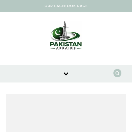
Skip to content
OUR FACEBOOK PAGE