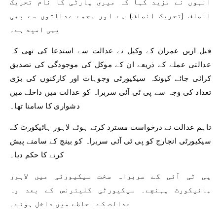
انہوں نے مزید کہا کہ میری پارٹی کا نام تحریک
انصاف (تحریک انصاف) ہے اور مجھے عدالتوں سے بھی
یہی امید ہے۔
قبل ازیں عمران کے وکیل نے عدالت سے استدعا کی تھی کہ
عدالتی عملے کے ذریعے ان کے موکل کی موجودگی کی تصدیق
کرائی جائے کیونکہ سیکیورٹی وجوہات اور کارکنوں کی بڑی
تعداد کی وجہ سے پی ٹی آئی سربراہ کو عدالت میں داخلے میں
دشواری کا سامنا تھا۔
تاہم عدالت نے درخواست مسترد کرتے ہوئے لاہور ہائیکورٹ کے
سیکیورٹی انچارج کو پی ٹی آئی سربراہ کو بینچ کے سامنے پیش
کرنے کا حکم دیا۔
پی ٹی آئی کے سربراہ سخت سیکیورٹی میں لاہور
ہائیکورٹ پہنچے۔ سیکیورٹی کلیئرنس کے بعد وہ
عدالت کے احاطے میں داخل ہوئے۔