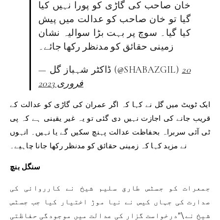
خان صاحب کی گاڑی کو پورا نہیں کیا
گیا تو خان ​​صاحب کو عدالت میں پیش
کیا گیا۔ سوچ پر بہت بڑا سوالیہ نشان
زمینی حقائق کو مدنظر رکھا جائے۔
20
— ڈاکٹر شہباز گل (@SHABAZGIL)
فروری 2023
ایک ٹویٹ میں گل نے کہا کہ اگر عمران کی گاڑی کو عدالت کے
قریب جانے کی اجازت نہیں دی گئی تو یہ غیر یقینی ہے کہ پی
ٹی آئی سربراہ بحفاظت عدالت پہنچ سکیں گے یا نہیں۔ انہوں
نے مزید کہا کہ زمینی حقائق کو مدنظر رکھا جانا چاہیے۔
سنگل بنچ
جمعرات کو جسٹس طارق سلیم شیخ نے کارروائی کی
صدارت کی جہاں کیس نے نیا موڑ اختیار کیا جب جسٹس
شیخ نے \”درخواست گزار کی عدالت میں موجودگی حفاظتی