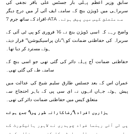
سابق وزیر اعظم پہلی بار جسٹس علی باقر نجفی کی
سربراہی میں ڈویژن بنچ کے سامنے ایف آئی آر میں درج دیگر
افراد کے ساتھ جرم 7-ATA سے متعلق کیس میں پیش ہوئے۔
واضح رہے کہ اسی ڈویژن بنچ نے 16 فروری کو پی ٹی آئی کے
سربراہ کی حفاظتی ضمانت کو \”نان پراسیکیوشن\” قرار دیتے
ہوئے مسترد کر دیا تھا۔
حفاظتی ضمانت آج پہلے دائر کی گئی تھی جو اسی بنچ کے
سامنے طے کی گئی تھی۔
عمران اس کے بعد جسٹس طارق سلیم شیخ کی عدالت میں
پیش ہوئے جہاں انہوں نے ای سی پی کے باہر احتجاج سے
متعلق کیس میں حفاظتی ضمانت دائر کی تھی۔
ہزاروں افراد \’رضاکارانہ طور پر\’ جمع ہوئے
پی ٹی آئی رہنما فواد چوہدری نے لاہور ہائیکورٹ کے
باہر جمع ہونے والے پارٹی کارکنوں سے خطاب کرتے