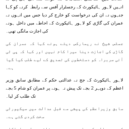
انہیں لاہور ہائیکورٹ کے رجسٹرار آفس سے رابطہ کرنے کو کہا
جنہوں نے ان کی درخواست کو خارج کر دیا جس میں انہوں نے
عمران کی گاڑی کو لاہور ہائیکورٹ کے احاطے میں داخل ہونے
کی اجازت مانگی تھی۔
جسٹس شیخ نے ریمارکس دیتے ہوئے کہا کہ عمران کی
گاڑی کی اجازت دینا میرا کام نہیں اور کہا کہ پی ٹی
آئی سربراہ کو دستخطوں کی تصدیق کے لیے طلب کیا گیا
ہے۔
لاہور ہائیکورٹ کے جج نے عدالتی حکم کے مطابق سابق وزیر
اعظم کے دوپہر 2 بجے تک پیش نہ ہونے پر عمران کو شام 5 بجے
تک طلب کر لیا۔
سابق وزیراعظم کی پیشی سے قبل عدالت میں سیکیورٹی
سخت کردی گئی ہے۔
کمرہ عدالت کے باہر دو سو سے زائد پولیس اہلکار