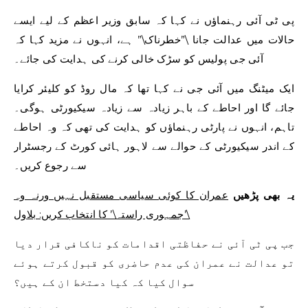
پی ٹی آئی رہنماؤں نے کہا کہ سابق وزیر اعظم کے لیے ایسے
حالات میں عدالت جانا \”خطرناک\” ہے، انہوں نے مزید کہا کہ
آئی جی پولیس کو سڑک خالی کرنے کی ہدایت کی جائے۔
ایک میٹنگ میں آئی جی نے کہا تھا کہ مال روڈ کو کلیئر کرایا
جائے گا اور احاطے کے باہر زیادہ سے زیادہ سیکیورٹی ہوگی۔
تاہم، انہوں نے پارٹی رہنماؤں کو ہدایت کی تھی کہ وہ احاطے
کے اندر سیکیورٹی کے حوالے سے لاہور ہائی کورٹ کے رجسٹرار
سے رجوع کریں۔
یہ بھی پڑھیں
عمران کا کوئی سیاسی مستقبل نہیں ورنہ وہ
\’جمہوری راستہ\’ کا انتخاب کریں: بلاول
جب پی ٹی آئی نے حفاظتی اقدامات کو ناکافی قرار دیا
تو عدالت نے عمران کی عدم حاضری کو قبول کرتے ہوئے
سوال کیا کہ کیا دستخط ان کے ہیں؟