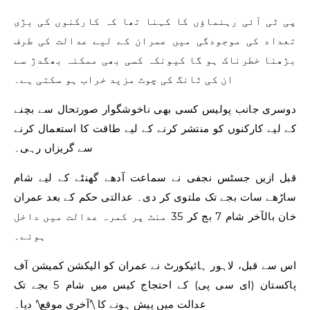
پی ٹی آئی رہنماؤں کا کہنا تھا کہ کارکنوں کی بڑی
تعداد کی موجودگی میں عمران کے لیے عدالت کی طرف
بڑھنا خطرناک ہو گا کیونکہ کسی بھی ممکنہ بھگدڑ سے
ان کی ٹانگ کی چوٹ مزید خراب ہو سکتی ہے۔
دوسری جانب پولیس کسی بھی ناخوشگوار صورتحال سے بچنے
کے لیے کارکنوں کو منتشر کرنے کے لیے طاقت کا استعمال کرنے
سے گریزاں رہی۔
قبل ازیں جسٹس نجفی نے سماعت آدھے گھنٹے کے لیے شام
ساڑھے سات بجے تک ملتوی کر دی۔ عدالتی حکم کے بعد عمران
خان بالآخر شام 7 بج کر 35 منٹ پر کمرہ عدالت میں داخل
ہوئے۔
اس سے قبل، لاہور ہائیکورٹ نے عمران کو الیکشن کمیشن آف
پاکستان (ای سی پی) کے احتجاج کیس میں شام 5 بجے تک
عدالت میں پیش ہونے کا \’آخری موقع\’ دیا۔