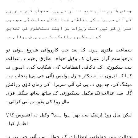
جسٹس طارق سلیم شیخ نے ای سی پی احتجاج کیس میں پی
ٹی آئی سربراہ کی حفاظتی ضمانت کی سماعت کی جس میں
عمران کو تین دستاویزات پر اپنے دستخطوں کی تصدیق
کے لیے لاہور ہائیکورٹ میں پیش ہونا ہے۔
سماعت ملتوی ہونے کے بعد جب کارروائی شروع ہوئی تو
درخواست گزار عمران کے وکیل خواجہ طارق رحیم نے عدالت
سے سکیورٹی کے ناکافی انتظامات کی شکایت کی۔ انہوں نے
کہا کہ انہوں نے انسپکٹر جنرل پولیس (آئی جی پی) پنجاب سے
میٹنگ کی، جنہوں نے پی ٹی آئی سربراہ کی زمان ٹاؤن رہائش
گاہ سے عدالت تک مکمل سیکیورٹی کے ساتھ ساتھ سگنل فری
مال روڈ کی یقین دہانی کرائی۔
\”لیکن مال روڈ ٹریفک سے بھرا ہوا ہے،\” وکیل نے افسوس کا
اظہار کیا۔
عدالت میں حفاظتی انتظامات کے حوالے سے آئی جی پی نے