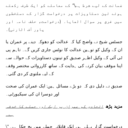
ضمانت کے لیے شرط ہے\” کے معاملے کو ایک طرف رکھتے
ہوئے تین دستاویزات پر درخواست گزار کے دستخطوں
میں فرق پر سوال اٹھایا۔ (درخواست، حلف نامہ اور
پاور آف اٹارنی)۔
جسٹس شیخ نے واضح کیا کہ عدالت کو دھوکہ دینے پر عمران یا
ان کے وکیل کو توہین عدالت کا نوٹس جاری کریں گے۔ تاہم پی
ٹی آئی کے وکیل اظہر صدیق کو تینوں دستاویزات کے حوالے سے
اپنا موقف بیان کرنے کی ہدایت کے ساتھ کارروائی مختصر وقفے
کے لیے ملتوی کر دی گئی۔
صدیق نے دلیل دی کہ دو بڑے مسائل ہیں: ایک عمران کی صحت
اور دوسرا ان کی سیکیورٹی۔
مزید پڑھ
اتحادی کو عمران پر ایک اور حملے کا خدشہ
ہے۔
\”درخواست گزار پہلے ہی ایک قاتلانہ حملے میں بچ چکا ہے۔