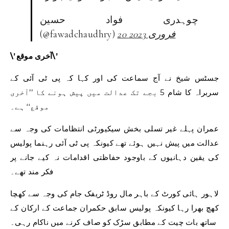
چوہدری فواد حسین
20 فروری 2023
(@fawadchaudhry)
\’آخری موقع\’
جسٹس شیخ نے آج سماعت کی اور کہا کہ پی ٹی آئی کے
سربراہ کا شام 5 بجے تک عدالت میں پیش ہونے کا ’’آخری
موقع‘‘ ہے۔
عمران پہلے غیر تسلی بخش سیکیورٹی انتظامات کی وجہ سے
عدالت میں پیش نہیں ہوئے تھے کیونکہ پی ٹی آئی رہنما پولیس
کی یقین دہانیوں کے باوجود حفاظتی اقدامات نہ کیے جانے پر
فکر مند تھے۔
لاہور ہائی کورٹ کے باہر مال روڈ ٹریفک جام کی وجہ سے کھچا
کھچ بھرا رہا کیونکہ پولیس سابق حکمران جماعت کے ارکان کے
ساتھ بات چیت کے مطابق سڑک کو صاف کرنے میں ناکام رہی۔