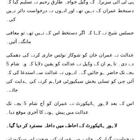
پی ٹی آئی سربراہ کے وکیل خواجہ طارق رحیم نے تسلیم کیا کہ
دستخط عمران کے نہیں تھے اور انہوں نے درخواست دائر نہیں
کی۔
جسٹس شیخ نے کہا کہ اگر دستخط اس کے نہیں تھے تو معافی
مانگنے آئیں۔
عدالت نے عمران خان کو شوکاز نوٹس جاری کرنے کی دھمکی
دے دی۔ تاہم ان کے وکیل نے عدالت کو یقین دلایا کہ وہ شام 5
بجے تک حاضر ہو جائیں گے۔ انہوں نے عدالت سے استدعا کی کہ
آئی جی کو تسلی بخش سیکیورٹی فراہم کرنے کی ہدایت کی
جائے۔
اس کے بعد لاہور ہائیکورٹ نے عمران کو آج شام 5 بجے تک
عدالت میں پیش ہونے کا آخری موقع دیا۔
لاہور ہائیکورٹ کے احاطے میں داخلہ مسترد کر دیا گیا۔
درخواست گزار کی جانب سے عمران کی صحت اور سیکیورٹی