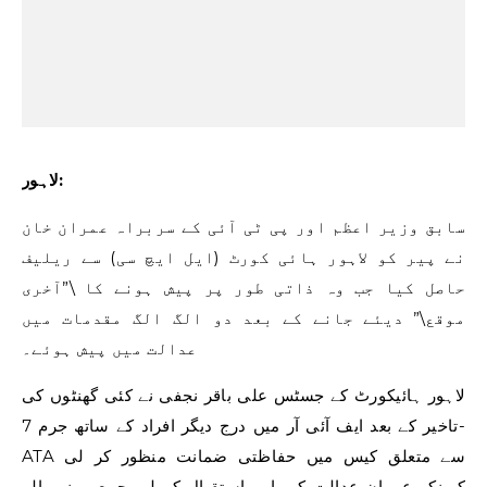
لاہور:
سابق وزیر اعظم اور پی ٹی آئی کے سربراہ عمران خان
نے پیر کو لاہور ہائی کورٹ (ایل ایچ سی) سے ریلیف
حاصل کیا جب وہ ذاتی طور پر پیش ہونے کا \”آخری
موقع\” دیئے جانے کے بعد دو الگ الگ مقدمات میں
عدالت میں پیش ہوئے۔
لاہور ہائیکورٹ کے جسٹس علی باقر نجفی نے کئی گھنٹوں کی
تاخیر کے بعد ایف آئی آر میں درج دیگر افراد کے ساتھ جرم 7-
ATA سے متعلق کیس میں حفاظتی ضمانت منظور کر لی
کیونکہ عمران عدالت کے باہر استقبال کے لیے جمع ہونے والے