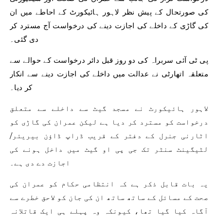
کی صورتحال کے پیش نظر لاہور ہائیکورٹ کے احاطے میں ان
کی گاڑی کے داخلے کی اجازت دینے کی درخواست آج مسترد کر
دی گئی۔
پی ٹی آئی سربراہ کی دو روز قبل دائر درخواست کے حوالے سے
متعلقہ اتھارٹی نے عدالت میں داخلے کی اجازت دینے سے انکار
کر دیا۔
لاہور ہائیکورٹ نے مسجد گیٹ سے داخلے سے متعلق
درخواست کو مسترد کر دیا ہے لیکن عمران کی گاڑی کو
اٹارنی جنرل کے دفتر کے قریب ڈراپ ڈاؤن بیریئر/
لٹیگینٹ سنٹر تک جی پی او گیٹ میں داخل ہونے کی
اجازت دے دی ہے۔
یہ بات قابل ذکر ہے کہ انتظامی حکام کو عمران کی
صحت کے مسائل کے ساتھ ساتھ ان کی جان کو لاحق خطرے سے
آگاہ کیا گیا تھا، کیونکہ وہ پہلے ہی ایک قاتلانہ