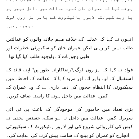
ہوئے کہا کہ عمران خان کمرہ عدالت میں داخل نہیں ہو
پا رہے کیونکہ لاہور ہائیکورٹ کے باہر ہزاروں لوگ
موجود ہیں۔
انہوں نے کہا کہ عدلیہ کے خلاف مہم چلانے والوں کو عدالتیں
طلب نہیں کر رہی لیکن عمران خان کو سکیورٹی خطرات اور
طبی وجوہات کے باوجود طلب کیا گیا تھا۔
فواد نے کہا کہ ہزاروں لوگ \’رضاکارانہ طور پر\’ اپنے قائد کے
استقبال کے لیے باہر آئے اور مزید کہا کہ عدالت کے احاطے میں
سیکیورٹی کا انتظام ججوں کی ذمہ داری ہے کہ وہ عمران کے
کمرہ عدالت میں داخل ہونے کا راستہ صاف کریں۔
بڑی تعداد میں حامیوں کی موجودگی کے باعث پی ٹی آئی
سربراہ کمرہ عدالت میں داخل نہ ہو سکے، جسٹس نجفی نے
کیس کی کارروائی شروع کی اور لاہور ہائیکورٹ کے سیکیورٹی
انچارج کو عمران کو بینچ کے سامنے پیش کرنے کی ہدایت کی۔