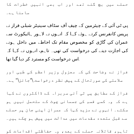
حملے میں بچ گئے تھے اور اب بھی انہیں خطرات کا
سامنا ہے۔
پی ٹی آئی کے چیئرمین کے چیف آف سٹاف سینیٹر شبلی فراز نے
پریس کانفرنس کرتے ہوئے کہا کہ انہوں نے لاہور ہائیکورٹ سے
عمران کی گاڑی کو مخصوص مقام تک احاطے میں داخل ہونے
کی اجازت دینے کی درخواست کی تھی۔ تاہم، انہوں نے کہا کہ
اس درخواست کو مسترد کر دیا گیا تھا.
فراز نے وضاحت کی کہ معزول وزیر اعظم کی طبی اور
سلامتی کی صورتحال کے پیش نظر درخواست \”جائز\” ہے۔
فراز کے مطابق پی ٹی آئی سربراہ کے ڈاکٹروں نے کہا
ہے کہ وہ کسی قسم کی جسمانی چوٹ کے متحمل نہیں ہو
سکتے۔ انہوں نے مزید کہا کہ عمران اپنی جان پر حملے
سے قبل متعدد مقدمات میں عدالت میں پیش ہو چکے ہیں۔
تاہم، قاتلانہ حملے کے بعد، وہ حفاظتی اقدامات کو