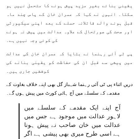
یقینی بنائے بغیر مزید پیش ہونے کا متحمل نہیں ہو
سکتا۔ انہوں نے کہا کہ عمران خان کے پاس چند ماہ
قبل ہونے والے قاتلانہ حملے کے بعد اپنی سیکیورٹی
اور صحت کی صورتحال کے علاوہ عدالت میں پیش نہ ہونے
کی کوئی وجہ نہیں ہے۔
پی ٹی آئی رہنما نے بتایا کہ عمران خان کی عدالت
میں پیشی سے قبل ان کی حفاظت کو یقینی بنانے کی
کوششیں جاری ہیں۔
دریں اثناء پی ٹی آئی رہنما شہباز گل بھی اپنے خلاف بغاوت کے
مقدمے کے سلسلے میں آج ہائی کورٹ میں پیش ہوں گے۔
آج اپنے ایک مقدمے کے سلسلے میں
لاہور عدالت میں موجود ہے جس میں
عدالت میں خان صاحب نے پیش ہونا
ہے اسی طرح میری بھی پیشی ہے اگر