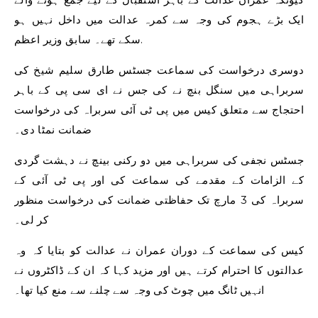
ایک بڑے ہجوم کی وجہ سے کمرہ عدالت میں داخل نہیں ہو
سکے تھے۔ سابق وزیر اعظم.
دوسری درخواست کی سماعت جسٹس طارق سلیم شیخ کی
سربراہی میں سنگل بنچ نے کی جس نے ای سی پی کے باہر
احتجاج سے متعلق کیس میں پی ٹی آئی سربراہ کی درخواست
ضمانت نمٹا دی۔
جسٹس نجفی کی سربراہی میں دو رکنی بینچ نے دہشت گردی
کے الزامات کے مقدمے کی سماعت کی اور پی ٹی آئی کے
سربراہ کی 3 مارچ تک حفاظتی ضمانت کی درخواست منظور
کر لی۔
کیس کی سماعت کے دوران عمران نے عدالت کو بتایا کہ وہ
عدالتوں کا احترام کرتے ہیں اور مزید کہا کہ ان کے ڈاکٹروں نے
انہیں ٹانگ میں چوٹ کی وجہ سے چلنے سے منع کیا تھا۔