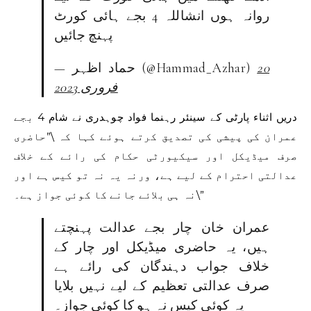
روانہ ہوں انشاللہ 4 بجے ہائی کورٹ
پہنچ جائیں
20
— حماد اظہر (@Hammad_Azhar)
فروری 2023
دریں اثناء پارٹی کے سینئر رہنما فواد چوہدری نے شام 4 بجے
عمران کی پیشی کی تصدیق کرتے ہوئے کہا کہ \”حاضری
صرف میڈیکل اور سیکیورٹی حکام کی رائے کے خلاف
عدالتی احترام کے لیے ہے، ورنہ یہ نہ تو کیس ہے اور
نہ ہی بلائے جانے کا کوئی جواز ہے۔\”
عمران خان چار بجے عدالت پہنچتے
ہیں، یہ حاضری میڈیکل اور چار کے
خلاف جواب دہندگان کی رائے ہے
صرف عدالتی تعظیم کے لیے نہیں بلایا
یہ کوئی کیس نہ ہو کا کوئی جواز۔