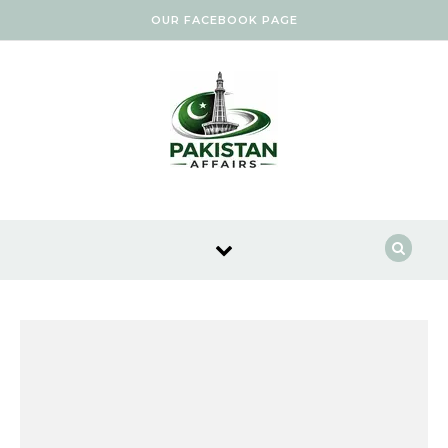
Skip to content
OUR FACEBOOK PAGE