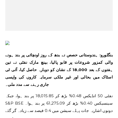
بنگلورو: ہندوستانی حصص نے بدھ کے روز اونچائی پر بند ہونے
والی کمزور شروعات پر قابو پالیا، بینچ مارک نفٹی نے تین
ہفتوں کے بعد 18,000 کے نشان کو دوبارہ حاصل کیا، آئی ٹی
اسٹاک میں بحالی اور غیر ملکی سرمایہ کاروں کی واپسی
جاری رہنے سے مدد ملی۔
نفٹی 50 انڈیکس 0.48% بڑھ کر 18,015.85 پر بند ہوا، جبکہ
S&P BSE سینسیکس 0.40% بڑھ کر 61,275.09 پر بند ہوا۔
دونوں اشاریہ جات پہلے سیشن میں 0.4 فیصد سے زیادہ گر گئے
تھے۔