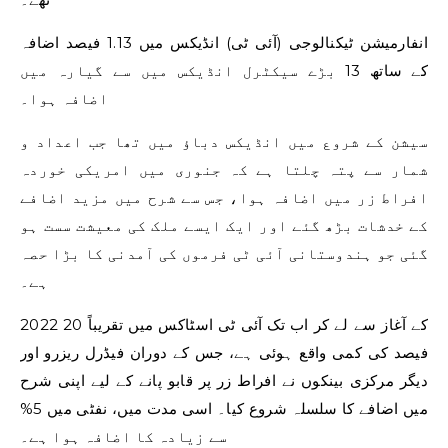
انفارمیشن ٹیکنالوجی (آئی ٹی) انڈیکس میں 1.13 فیصد اضافہ
کے ساتھ 13 بڑے سیکٹرل انڈیکس میں سے گیارہ میں
اضافہ ہوا۔
سیشن کے شروع میں انڈیکس دباؤ میں تھا جب اعداد و
شمار سے پتہ چلتا ہے کہ جنوری میں امریکی خوردہ
افراط زر میں اضافہ ہوا، جس سے شرح میں مزید اضافے
کے خدشات بڑھ گئے اور ایک ایسے ملک کی معیشت سست ہو
گئی جو ہندوستانی آئی ٹی فرموں کی آمدنی کا بڑا حصہ
ہے۔
2022 کے آغاز سے لے کر اب تک آئی ٹی اسٹاکس میں تقریباً 20
فیصد کی کمی واقع ہوئی ہے، جس کے دوران فیڈرل ریزرو اور
دیگر مرکزی بینکوں نے افراط زر پر قابو پانے کے لیے اپنی شرح
میں اضافے کا سلسلہ شروع کیا۔ اسی مدت میں، نفٹی میں 5%
سے زیادہ کا اضافہ ہوا ہے۔