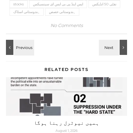
نفٹی 50 انڈیکس
ایس اینڈ پی بی ایس ای سینسیکس
stocks
ہندوستانی حصص
ہندوستانی اسٹاک
No Comments
RELATED POSTS
ہمیں نیوٹرل رہنا ہوگا
August 1, 2026