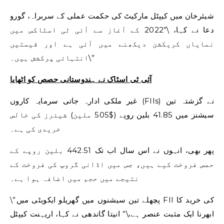
شیئرخان میں کیپٹل مارکیٹ کی حکمت عملی کے سربراہ، گورو
دعا نے کہا، \”2022 کے آغاز سے آئی ٹی اسٹاکس میں
نمایاں کریکشن دیکھنے میں آئی ہے اور قیمتیں
انتہائی پرکشش ہیں۔\”
آئی ٹی اسٹاک نے ہندوستانی حصص کو اٹھایا
غیر ملکی ادارہ جاتی سرمایہ کاروں (FIIs) نے گزشتہ تین
سیشنز میں 41.85 بلین روپے ($505 ملین) شیئرز کی خالص
خریدی کی ہے۔
پھر بھی، انہوں نے اس سال اب تک 442.51 بلین روپے کے
حصص فروخت کیے ہیں، جس میں اڈانی گروپ کی فروخت کے
نتیجے میں حجم میں اضافہ ہوا ہے۔
\”پچھلے تین سیشنوں میں گھریلو ایکویٹی میں FII کی خرید کا
ابھرنا ایک مثبت عنصر ہے،\” انیتا گاندھی نے کہا، اریہنت کیپٹل