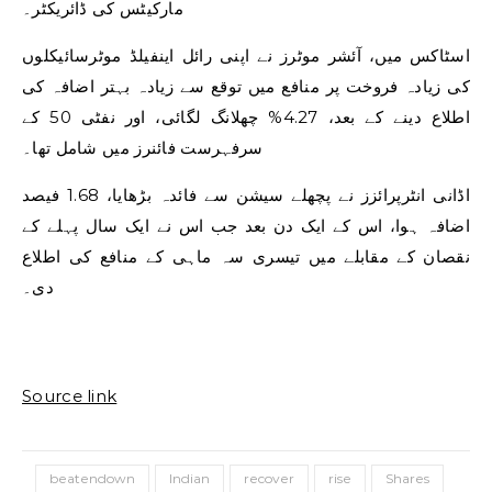
مارکیٹس کی ڈائریکٹر۔
اسٹاکس میں، آئشر موٹرز نے اپنی رائل اینفیلڈ موٹرسائیکلوں
کی زیادہ فروخت پر منافع میں توقع سے زیادہ بہتر اضافہ کی
اطلاع دینے کے بعد، 4.27% چھلانگ لگائی، اور نفٹی 50 کے
سرفہرست فائنرز میں شامل تھا۔
اڈانی انٹرپرائزز نے پچھلے سیشن سے فائدہ بڑھایا، 1.68 فیصد
اضافہ ہوا، اس کے ایک دن بعد جب اس نے ایک سال پہلے کے
نقصان کے مقابلے میں تیسری سہ ماہی کے منافع کی اطلاع
دی۔
Source link
beatendown
Indian
recover
rise
Shares