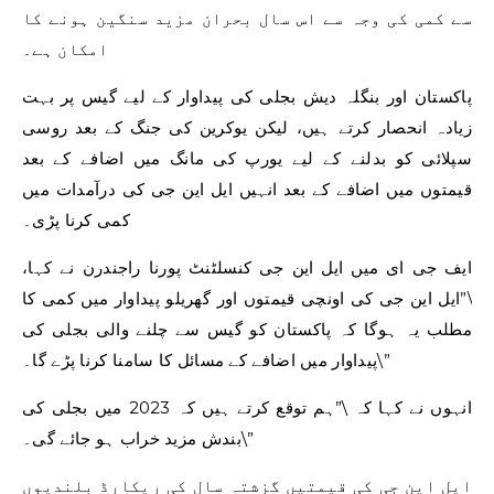
سے کمی کی وجہ سے اس سال بحران مزید سنگین ہونے کا
امکان ہے۔
پاکستان اور بنگلہ دیش بجلی کی پیداوار کے لیے گیس پر بہت
زیادہ انحصار کرتے ہیں، لیکن یوکرین کی جنگ کے بعد روسی
سپلائی کو بدلنے کے لیے یورپ کی مانگ میں اضافے کے بعد
قیمتوں میں اضافے کے بعد انہیں ایل این جی کی درآمدات میں
کمی کرنا پڑی۔
ایف جی ای میں ایل این جی کنسلٹنٹ پورنا راجندرن نے کہا،
\”ایل این جی کی اونچی قیمتوں اور گھریلو پیداوار میں کمی کا
مطلب یہ ہوگا کہ پاکستان کو گیس سے چلنے والی بجلی کی
پیداوار میں اضافے کے مسائل کا سامنا کرنا پڑے گا۔\”
انہوں نے کہا کہ \”ہم توقع کرتے ہیں کہ 2023 میں بجلی کی
بندش مزید خراب ہو جائے گی۔\”
ایل این جی کی قیمتیں گزشتہ سال کی ریکارڈ بلندیوں