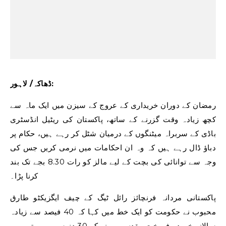
ڈھاکہ/ لاہور:
رمضان کے دوران خریداری کے عروج کے سیزن میں ایک ماہ سے
کچھ زیادہ وقت گزرنے کے ساتھ، پاکستان کی ریٹیل انڈسٹری
باڈی کے سربراہ میٹنگوں کے درمیان شٹل کر رہے ہیں، حکام پر
دباؤ ڈال رہے ہیں کہ وہ ان احکامات میں نرمی کریں جس کی
وجہ سے توانائی کی بچت کے لیے مالز کو رات 8.30 بجے تک بند
کرنا پڑا۔
پاکستانی مردانہ فرنچائز رائل ٹیگ کے چیف ایگزیکٹو طارق
محبوب نے حکومت کو ایک خط میں کہا کہ 40 فیصد سے زیادہ
سالانہ خوردہ فروخت مقدس مہینے کے 30 دنوں میں ہوتی ہے،