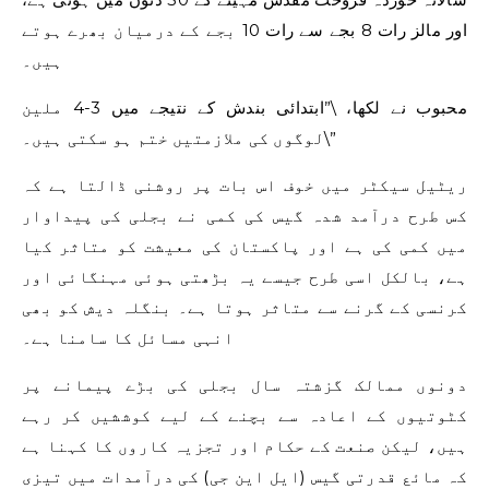
اور مالز رات 8 بجے سے رات 10 بجے کے درمیان بھرے ہوتے
ہیں۔
محبوب نے لکھا، \”ابتدائی بندش کے نتیجے میں 3-4 ملین
لوگوں کی ملازمتیں ختم ہو سکتی ہیں۔\”
ریٹیل سیکٹر میں خوف اس بات پر روشنی ڈالتا ہے کہ
کس طرح درآمد شدہ گیس کی کمی نے بجلی کی پیداوار
میں کمی کی ہے اور پاکستان کی معیشت کو متاثر کیا
ہے، بالکل اسی طرح جیسے یہ بڑھتی ہوئی مہنگائی اور
کرنسی کے گرنے سے متاثر ہوتا ہے۔ بنگلہ دیش کو بھی
انہی مسائل کا سامنا ہے۔
دونوں ممالک گزشتہ سال بجلی کی بڑے پیمانے پر
کٹوتیوں کے اعادہ سے بچنے کے لیے کوششیں کر رہے
ہیں، لیکن صنعت کے حکام اور تجزیہ کاروں کا کہنا ہے
کہ مائع قدرتی گیس (ایل این جی) کی درآمدات میں تیزی