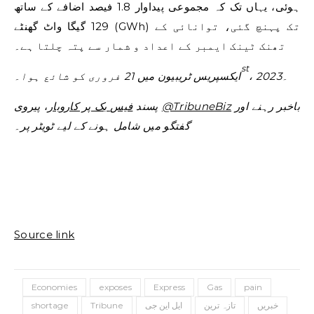
ہوئی، یہاں تک کہ مجموعی پیداوار 1.8 فیصد اضافے کے ساتھ
129 گیگا واٹ گھنٹے (GWh) تک پہنچ گئی، توانائی کے
تھنک ٹینک ایمبر کے اعداد و شمار سے پتہ چلتا ہے۔
st
، 2023۔
ایکسپریس ٹریبیون میں 21 فروری کو شائع ہوا۔
باخبر رہنے اور
@TribuneBiz
پیروی
پسند
فیس بک پر کاروبار
،
گفتگو میں شامل ہونے کے لیے ٹویٹر پر۔
Source link
Economies
exposes
Express
Gas
pain
خبریں
تازہ ترین
ایل این جی
Tribune
shortage