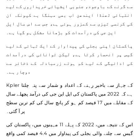
سے گرنے کے باوجود، جنوبی ایشیائی خریداروں کے لیے
انتہائی ٹھنڈا ایندھن اب بھی مہنگا ہے کیونکہ ان
کی کرنسی تیزی سے کمزور ہوئی ہے، جس سے اس سال ایل
این جی کی درآمدات کو بڑھانا مشکل ہو گیا ہے۔
پاکستان اپنی بجلی کی پیداوار کے ایک تہائی کے لیے
گیس پر انحصار کرتا ہے، لیکن توانائی کی درآمدات
کی ادائیگی کے لیے کم ہوتے زرمبادلہ کے ذخائر سے
دوچار ہے۔
Kpler کے جہاز سے باخبر رہنے کے اعداد و شمار سے پتہ چلتا
ہے کہ 2022 میں پاکستان کی ایل این جی کی درآمد پچھلے سال
کے مقابلے میں 17 فیصد کم ہو کر پانچ سال کی کم ترین سطح
پر آ گئی۔
اس کے نتیجے میں، 2022 کے پہلے 11 مہینوں میں، پاکستان کی
گیس سے چلنے والی بجلی کی پیداوار میں 4.4 فیصد کمی واقع