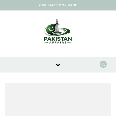
Skip to content
OUR FACEBOOK PAGE