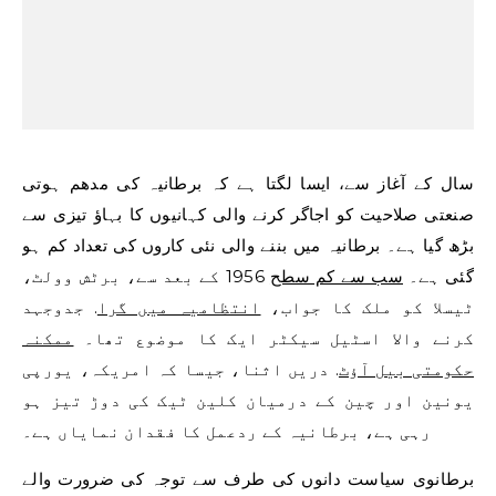
سال کے آغاز سے، ایسا لگتا ہے کہ برطانیہ کی مدھم ہوتی
صنعتی صلاحیت کو اجاگر کرنے والی کہانیوں کا بہاؤ تیزی سے
بڑھ گیا ہے۔ برطانیہ میں بننے والی نئی کاروں کی تعداد کم ہو
گئی ہے۔
سب سے کم سطح
1956 کے بعد سے، برٹش وولٹ،
ٹیسلا کو ملک کا جواب،
انتظامیہ میں گرا
. جدوجہد
کرنے والا اسٹیل سیکٹر ایک کا موضوع تھا۔
ممکنہ
حکومتی بیل آؤٹ
. دریں اثنا، جیسا کہ امریکہ، یورپی
یونین اور چین کے درمیان کلین ٹیک کی دوڑ تیز ہو
رہی ہے، برطانیہ کے ردعمل کا فقدان نمایاں ہے۔
برطانوی سیاست دانوں کی طرف سے توجہ کی ضرورت والے