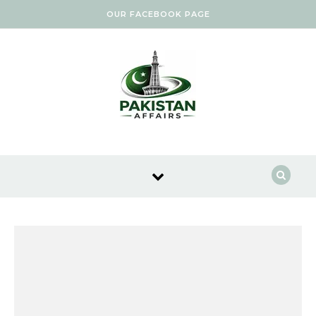
Skip to content
OUR FACEBOOK PAGE