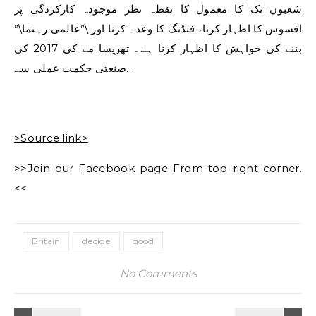
شعبوں تک کا معمول کا نقطہ نظر موجودہ کارکردگی پر
افسوس کا اظہار کرنا، فنڈنگ ​​کا وعدہ کرنا اور \”عالمی رہنما\”
بننے کی خواہش کا اظہار کرنا ہے۔ تھریسا مے کی 2017 کی
صنعتی حکمت عملی سے…
>Source link>
>>Join our Facebook page From top right corner.
<<
Britain
decide
good
No Comments