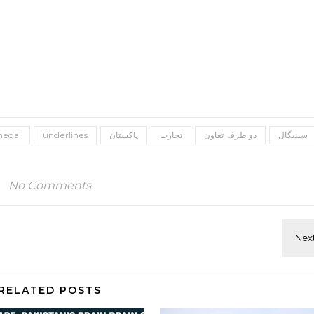
سینیگال
دو طرفہ تعاون
تجارت
پاکستان
underlines
negal
No Comments
RELATED POSTS