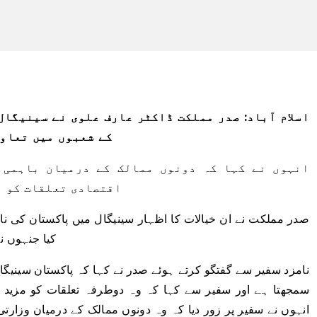
اسلام آباد: صدر مملکت ڈاکٹر عارف علوی نے سینیگال
کے شعبوں میں تعاون
انہوں نے کہا کہ دونوں ممالک کے درمیان باہمی 
اقتصادی تعلقات کو ب
صدر مملکت نے ان خیالات کا اظہار سینیگال میں پاکستان کی نا
کیا جنہوں ن
نامزد سفیر سے گفتگو کرتے ہوئے صدر نے کہا کہ پاکستان سینیگ
سمجھتا ہے اور سفیر سے کہا کہ وہ دوطرفہ تعلقات کو مزید
انہوں نے سفیر پر زور دیا کہ وہ دونوں ممالک کے درمیان وزارت