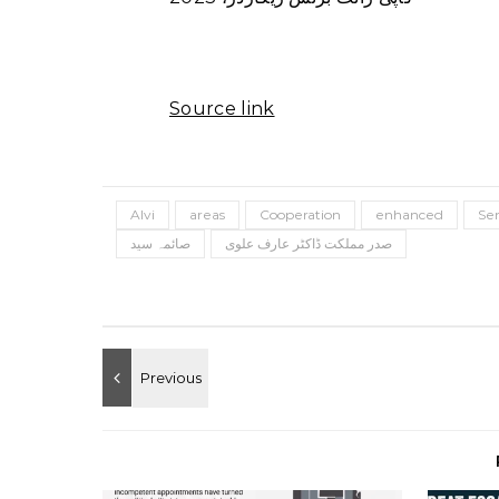
Source link
Alvi
areas
Cooperation
enhanced
Se
صدر مملکت ڈاکٹر عارف علوی
صائمہ سید