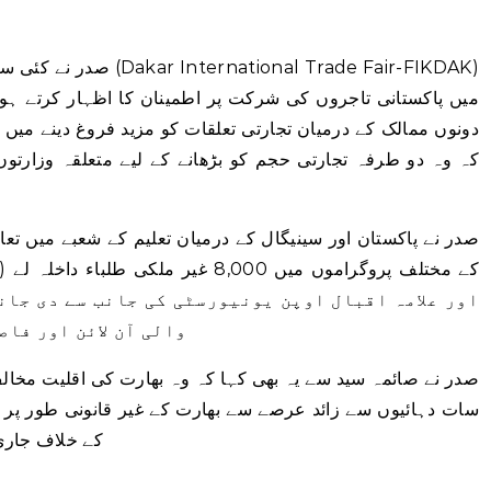
صدر نے کئی سالوں سے ڈاکا
میں پاکستانی تاجروں کی شرکت پر اطمینان کا اظہار کرتے ہ
دونوں ممالک کے درمیان تجارتی تعلقات کو مزید فروغ دینے میں 
کہ وہ دو طرفہ تجارتی حجم کو بڑھانے کے لیے متعلقہ وزارتوں
صدر نے پاکستان اور سینیگال کے درمیان تعلیم کے شعبے میں تعاو
والی آن لائن اور فاص
صدر نے صائمہ سید سے یہ بھی کہا کہ وہ بھارت کی اقلیت مخال
سات دہائیوں سے زائد عرصے سے بھارت کے غیر قانونی طور پر
کے خلاف جاری