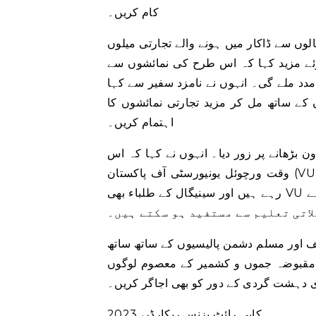
کام کریں۔
ر میں ہونے والے تجارتی میلوں (Dakar International Trade Fair-FIKDAK)
وئے مزید کہا کہ اس طرح کی نمائشوں سے
مدد ملے گی۔ انہوں نے نامزد سفیر سے کہا
 کے ساتھ مل کر مزید تجارتی نمائشوں کا
اہتمام کریں۔
ن بڑھانے پر زور دیا۔ انہوں نے کہا کہ اس
وقت ورچوئل یونیورسٹی آف پاکستان (VU) کے مختلف پروگراموں میں 8,000 غیر ملکی طلباء داخلہ لے
رہے ہیں اور سینیگال کے طلباء بھی VU اور علامہ اقبال اوپن یونیورسٹی کی جانب سے دی جانے
لاتی تعلیم سے مستفید ہو سکتے ہیں۔
ف اور مسلم دشمن پالیسیوں کے ساتھ ساتھ
 مقبوضہ جموں و کشمیر کے معصوم لوگوں
 دہشت گردی کے دور کو بھی اجاگر کریں۔
کاپی رائٹ بزنس ریکارڈر، 2023