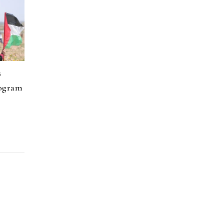
s
rogram