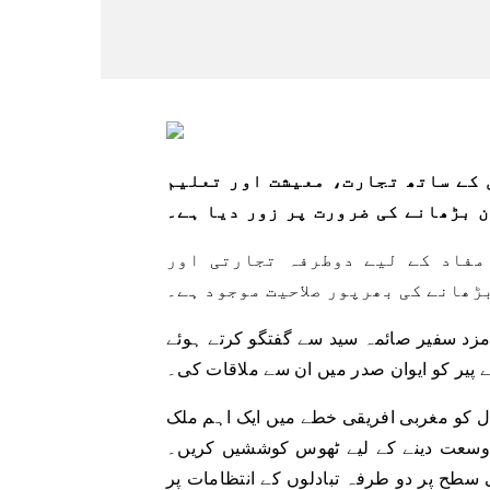
 کے ساتھ تجارت، معیشت اور تعلیم
 بڑھانے کی ضرورت پر زور دیا ہے۔
مفاد کے لیے دوطرفہ تجارتی اور
ڑھانے کی بھرپور صلاحیت موجود ہے۔
مزد سفیر صائمہ سید سے گفتگو کرتے ہوئے
ے پیر کو ایوان صدر میں ان سے ملاقات کی۔
ال کو مغربی افریقی خطے میں ایک اہم ملک
 وسعت دینے کے لیے ٹھوس کوششیں کریں۔
ی سطح پر دو طرفہ تبادلوں کے انتظامات پر