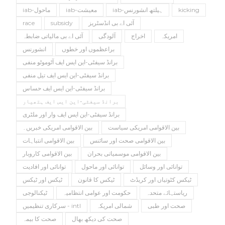
kicking
iab-ہیلتھ انشورنس
iab-معیشت
iab-ماحول
آئی اے بی انڈسٹریز
subsidy
race
امریکہ
اخراج
آلودگی
آئی اے بی مالیاتی ضابطہ
براعظموں اور خطوں
انشورنس
برانڈ سیفٹی-این ایس ایف آٹوموٹو منفی
برانڈ سیفٹی-این ایس ایف تیل منفی
برانڈ سیفٹی-این ایس ایف حساس
برانڈ سیفٹی-این ایس ایف ہتھیار
برانڈ سیفٹی-این ایس ایف وار اور ملٹری
بین الاقوامی امریکی سیاست
بین الاقوامی امریکی خبریں۔
بین الاقوامی صحت اور سائنس
بین الاقوامی انتباہات
بین الاقوامی موسمیاتی بحران
بین الاقوامی کاروبار
توانائی اور وسائل
توانائی اور ماحول
توانائی اور افادیت
ٹیکس کٹوتیاں اور کریڈٹ
ٹیکس کا قانون
ٹیکس اور ٹیکس
ریاستہائے متحدہ
حکومت اور عوامی انتظامیہ
ٹیکنالوجی
صحت اور طبی
شمالی امریکہ
سرکاری تنظیمیں - intl
صحت کی دیکھ بھال
صحت کا بیمہ