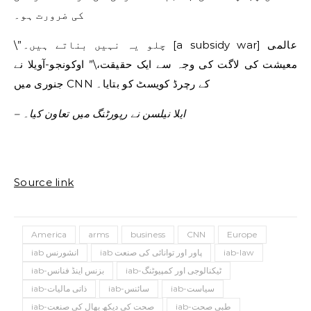
کی ضرورت ہو۔
\”چلو یہ نہیں بناتے ہیں۔ [a subsidy war] عالمی
معیشت کی لاگت کی وجہ سے ایک حقیقت،\” اوکونجو-آویلا نے
جنوری میں CNN کے رچرڈ کویسٹ کو بتایا۔
– ایلا نیلسن نے رپورٹنگ میں تعاون کیا۔
Source link
America
arms
business
CNN
Europe
iab-law
iab پاور اور توانائی کی صنعت
iab انشورنس
iab-ٹیکنالوجی اور کمپیوٹنگ
iab-بزنس اینڈ فنانس
iab-سیاست
iab-سائنس
iab-ذاتی مالیات
iab-طبی صحت
iab-صحت کی دیکھ بھال کی صنعت