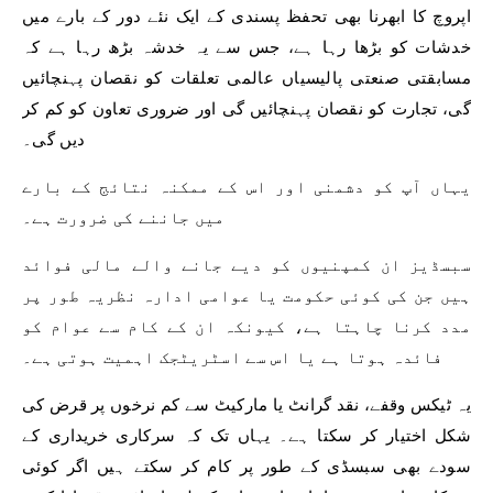
اپروچ کا ابھرنا بھی تحفظ پسندی کے ایک نئے دور کے بارے میں
خدشات کو بڑھا رہا ہے، جس سے یہ خدشہ بڑھ رہا ہے کہ
مسابقتی صنعتی پالیسیاں عالمی تعلقات کو نقصان پہنچائیں
گی، تجارت کو نقصان پہنچائیں گی اور ضروری تعاون کو کم کر
دیں گی۔
یہاں آپ کو دشمنی اور اس کے ممکنہ نتائج کے بارے
میں جاننے کی ضرورت ہے۔
سبسڈیز ان کمپنیوں کو دیے جانے والے مالی فوائد
ہیں جن کی کوئی حکومت یا عوامی ادارہ نظریہ طور پر
مدد کرنا چاہتا ہے، کیونکہ ان کے کام سے عوام کو
فائدہ ہوتا ہے یا اس سے اسٹریٹجک اہمیت ہوتی ہے۔
یہ ٹیکس وقفے، نقد گرانٹ یا مارکیٹ سے کم نرخوں پر قرض کی
شکل اختیار کر سکتا ہے۔ یہاں تک کہ سرکاری خریداری کے
سودے بھی سبسڈی کے طور پر کام کر سکتے ہیں اگر کوئی