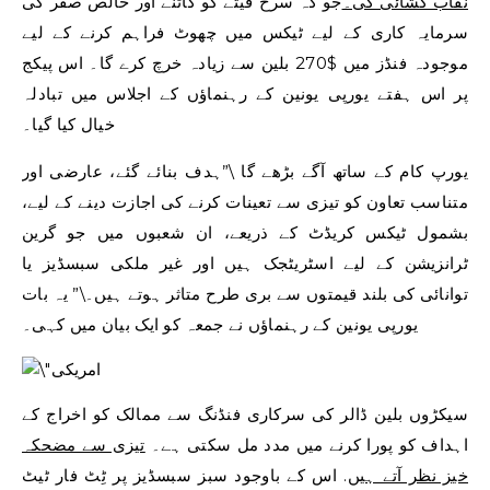
نقاب کشائی کی۔
جو کہ سرخ فیتے کو کاٹنے اور خالص صفر کی
سرمایہ کاری کے لیے ٹیکس میں چھوٹ فراہم کرنے کے لیے
موجودہ فنڈز میں $270 بلین سے زیادہ خرچ کرے گا۔ اس پیکج
پر اس ہفتے یورپی یونین کے رہنماؤں کے اجلاس میں تبادلہ
خیال کیا گیا۔
یورپ کام کے ساتھ آگے بڑھے گا \”ہدف بنائے گئے، عارضی اور
متناسب تعاون کو تیزی سے تعینات کرنے کی اجازت دینے کے لیے،
بشمول ٹیکس کریڈٹ کے ذریعے، ان شعبوں میں جو گرین
ٹرانزیشن کے لیے اسٹریٹجک ہیں اور غیر ملکی سبسڈیز یا
توانائی کی بلند قیمتوں سے بری طرح متاثر ہوتے ہیں۔\” یہ بات
یورپی یونین کے رہنماؤں نے جمعہ کو ایک بیان میں کہی۔
سیکڑوں بلین ڈالر کی سرکاری فنڈنگ ​​سے ممالک کو اخراج کے
اہداف کو پورا کرنے میں مدد مل سکتی ہے۔
تیزی سے مضحکہ
خیز نظر آتے ہیں
. اس کے باوجود سبز سبسڈیز پر ٹِٹ فار ٹیٹ