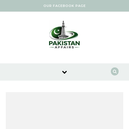
Skip to content
OUR FACEBOOK PAGE