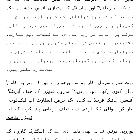
جارحانہ\”
اور یہاں تک کہ امتیازی. انہیں خدشہ ہے کہ IRA ان
کے ممالک کے سبز توانائی کے کاروباروں کو ان کے
گھریلو بازاروں کے بجائے امریکہ میں سرمایہ کاری
کرنے پر آمادہ کر رہا ہے، جس کے نتیجے میں مہارت،
ملازمتیں اور ٹیکس کی آمدنی ختم ہو رہی ہے۔ امریکی
کمپنیاں سبسڈی کا فائدہ اٹھانے سے کام کو تیزی سے
بڑھانے کے لیے جو گھریلو فرمیں برقرار رہتی ہیں وہ
پیچھے رہ سکتی ہیں۔
\”بہت سارے سرمایہ کار ہم سے پوچھ رہے ہیں کہ ہم اپنے کام
یہاں کیوں رکھے ہوئے ہیں،\” مارول فیوژن کے چیف آپریٹنگ
آفیسر، ہائیک فرینڈ نے کہا، ایک جرمن اسٹارٹ اپ ٹیکنالوجی
تیار کرنے والی ٹیکنالوجی سے صاف توانائی پیدا کرنے کے لیے
.
فیوژن طاقت
یوروپی یونین نے یہ بھی دلیل دی ہے کہ الیکٹرک کاروں کے
ٹیکس کریڈٹ پر IRA کی شرائط عالمی تجارتی تنظیم کے