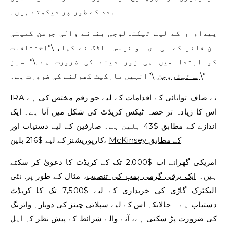
مدد کے طور پر دیکھتے ہیں۔
پیداوار کے لیے ٹیکنالوجی بنانے والی جرمن کمپنی
سن فائر کے سی ای او نیلس الڈگ نے کہا، \”اختتافات
کو ابتدا میں ہی زور دینے کی ضرورت ہے۔\”
سبز
. \”انہیں مارکیٹ کھولنے کی ضرورت ہے۔\”
ہائیڈروجن
IRA نے صاف توانائی کے اقدامات کے لیے جو رقم مختص کی ہے
اس کا زیادہ تر حصہ ٹیکس کریڈٹ کی شکل میں آتا ہے۔ ایک
اندازے کے مطابق $43 بلین ہے۔
صارفین کے لیے دستیاب اور
.
McKinsey کے مطابق
کارپوریشنز کے لیے $216 بلین،
امریکی گھرانے اب $2,000 تک کے کریڈٹ کا دعویٰ کر سکتے
ہیں۔
ایک برقی گرمی پمپ کی تنصیب
، مثال کے طور پر. نئی
الیکٹرک گاڑی کی خریداری کے لیے $7,500 تک کا کریڈٹ
دستیاب ہے – حالانکہ اس کے لیے سپلائی چینز کی دوبارہ وائرنگ
کی ضرورت پڑ سکتی ہے، آنے والے شرائط کے پیش نظر کہ اہل