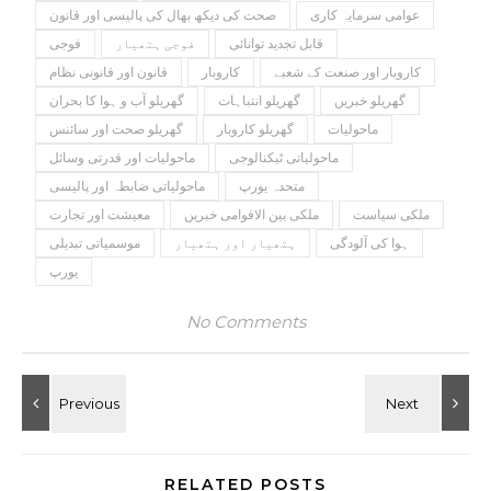
عوامی سرمایہ کاری
صحت کی دیکھ بھال کی پالیسی اور قانون
قابل تجدید توانائی
فوجی ہتھیار
فوجی
کاروبار اور صنعت کے شعبے
کاروبار
قانون اور قانونی نظام
گھریلو خبریں
گھریلو انتباہات
گھریلو آب و ہوا کا بحران
ماحولیات
گھریلو کاروبار
گھریلو صحت اور سائنس
ماحولیاتی ٹیکنالوجی
ماحولیات اور قدرتی وسائل
متحدہ یورپ
ماحولیاتی ضابطہ اور پالیسی
ملکی سیاست
ملکی بین الاقوامی خبریں
معیشت اور تجارت
ہوا کی آلودگی
ہتھیار اور ہتھیار
موسمیاتی تبدیلی
یورپ
No Comments
RELATED POSTS