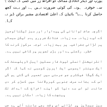
\”یورپ اور دیگر اتحادی ممالک کو افراط زر میں کمی کے ایکٹ
سے خوفزدہ ہونے کی کوئی ضرورت نہیں ہے اور بہت کچھ
حاصل کرنا ہے،\” بائیڈن کے اعلیٰ اقتصادی مشیر برائن ڈیز نے
کہا۔
اگرچہ صاف توانائی کی پیداوار اور سبز ٹیکنالوجیز
کے لیے زیادہ سے زیادہ فنڈنگ ​​ضروری ہے، لیکن سبسڈی
پر لڑائی جغرافیہ پر بہت زیادہ توجہ مرکوز کرنے کا
خطرہ رکھتی ہے اور بڑی تصویر پر کافی نہیں ہے۔
انٹرنیشنل انسٹی ٹیوٹ فار سسٹین ایبل ڈویلپمنٹ کے
ایک سینئر ایسوسی ایٹ ایرون کوسبی نے کہا کہ اگر
ایک گیگا فیکٹری جو جرمنی میں تعمیر کی گئی ہو گی
اس کے بجائے صرف جنوبی کیرولائنا میں کھڑی کر دی
جائے، تو اس سے دنیا کو اپنے اخراج کے اہداف تک
پہنچنے کا زیادہ امکان نہیں ہے۔
سبز سبسڈیز پر لڑائی اس وقت بھی سامنے آتی ہے جب