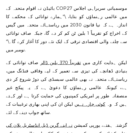
بائیڈن نے اقوام متحدہ کے COP27 موسمیاتی سربراہی اجلاس
میں عالمی رہنماؤں کو بتایا، \”ہمارے توانائی کے محکمے کا
اندازہ ہے کہ نیا قانون 2030 میں ریاستہائے متحدہ میں گیس
کے اخراج کو تقریباً 1 بلین ٹن کم کر دے گا، جبکہ صاف توانائی
سے چلنے والی اقتصادی ترقی کے ایک نئے دور کا آغاز کرے گا۔\”
نومبر میں.
لیکن ہدایت کاری میں
تقریباً 370 بلین ڈالر
صاف توانائی کے
بنیادی ڈھانچے کی تیزی سے تعمیر کے لیے وفاقی فنڈنگ ​​میں،
ریاستہائے متحدہ نے بھی عالمی سبسڈی کی دوڑ شروع کر دی
ہے، کیونکہ عالمی رہنماؤں کا دعویٰ ہے کہ یہ پیکج غیر
منصفانہ طور پر امریکی کمپنیوں کی حمایت کرتا ہے اور کہتے
ہیں کہ وہ
کوئی چارہ نہیں
لیکن ان کی اپنی بھاری ترغیبات کے
ساتھ جواب دینے کے لئے.
گزشتہ ہفتے، یورپی کمیشن
نے اپنے گرین ڈیل انڈسٹریل پلان کی