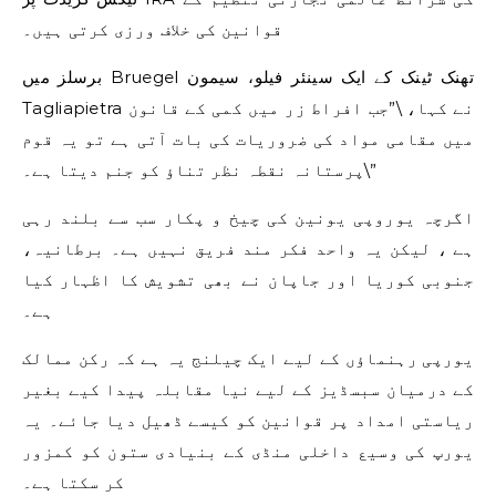
قوانین کی خلاف ورزی کرتی ہیں۔
برسلز میں Bruegel تھنک ٹینک کے ایک سینئر فیلو، سیمون
Tagliapietra نے کہا، \”جب افراط زر میں کمی کے قانون
میں مقامی مواد کی ضروریات کی بات آتی ہے تو یہ قوم
پرستانہ نقطہ نظر تناؤ کو جنم دیتا ہے۔\”
اگرچہ یوروپی یونین کی چیخ و پکار سب سے بلند رہی
ہے ، لیکن یہ واحد فکر مند فریق نہیں ہے۔ برطانیہ،
جنوبی کوریا اور جاپان نے بھی تشویش کا اظہار کیا
ہے۔
یورپی رہنماؤں کے لیے ایک چیلنج یہ ہے کہ رکن ممالک
کے درمیان سبسڈیز کے لیے نیا مقابلہ پیدا کیے بغیر
ریاستی امداد پر قوانین کو کیسے ڈھیل دیا جائے۔ یہ
یورپ کی وسیع داخلی منڈی کے بنیادی ستون کو کمزور
کر سکتا ہے۔