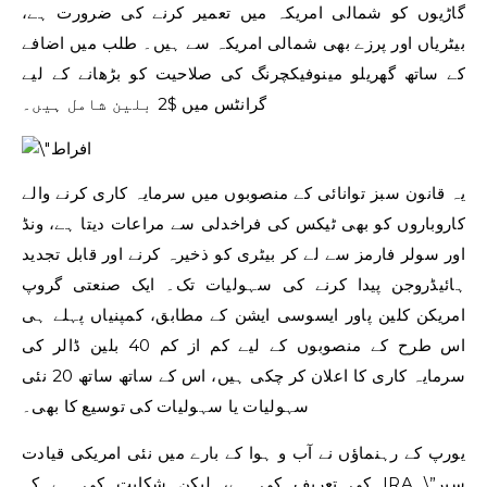
گاڑیوں کو شمالی امریکہ میں تعمیر کرنے کی ضرورت ہے،
بیٹریاں اور پرزے بھی شمالی امریکہ سے ہیں۔ طلب میں اضافے
کے ساتھ گھریلو مینوفیکچرنگ کی صلاحیت کو بڑھانے کے لیے
گرانٹس میں $2 بلین شامل ہیں۔
یہ قانون سبز توانائی کے منصوبوں میں سرمایہ کاری کرنے والے
کاروباروں کو بھی ٹیکس کی فراخدلی سے مراعات دیتا ہے، ونڈ
اور سولر فارمز سے لے کر بیٹری کو ذخیرہ کرنے اور قابل تجدید
ہائیڈروجن پیدا کرنے کی سہولیات تک۔ ایک صنعتی گروپ
امریکن کلین پاور ایسوسی ایشن کے مطابق، کمپنیاں پہلے ہی
اس طرح کے منصوبوں کے لیے کم از کم 40 بلین ڈالر کی
سرمایہ کاری کا اعلان کر چکی ہیں، اس کے ساتھ ساتھ 20 نئی
سہولیات یا سہولیات کی توسیع کا بھی۔
یورپ کے رہنماؤں نے آب و ہوا کے بارے میں نئی ​​امریکی قیادت
\”سپر
کی تعریف کی ہے، لیکن شکایت کی ہے کہ IRA