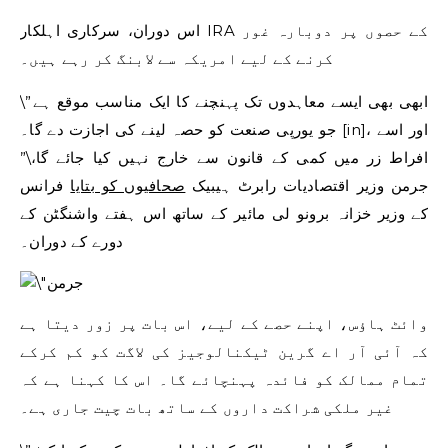
اس دوران، سرکاری اہلکار IRA کے حصوں پر دوبارہ غور
کرنے کے لیے امریکہ سے لابنگ کر رہے ہیں۔
\”ابھی بھی ایسے معاہدوں تک پہنچنے کا ایک مناسب موقع ہے
جو یورپی صنعت کو حصہ لینے کی اجازت دے گا۔ [in]، اور اسے
افراط زر میں کمی کے قانون سے خارج نہیں کیا جائے گا،\”
جرمن وزیر اقتصادیات رابرٹ ہیبیک
صحافیوں کو بتایا
فرانس
کے وزیر خزانہ برونو لی مائیر کے ساتھ اس ہفتے واشنگٹن کے
دورے کے دوران۔
وائٹ ہاؤس، اپنے حصے کے لیے، اس بات پر زور دیتا ہے
کہ آئی آر اے گرین ٹیکنالوجیز کی لاگت کو کم کرکے
تمام ممالک کو فائدہ پہنچائے گا۔ اس کا کہنا ہے کہ
غیر ملکی شراکت داروں کے ساتھ بات چیت جاری ہے۔