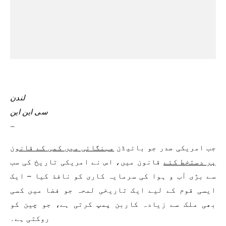
لندن
سی این این
–
جب امریکی صدر جو بائیڈن
مہنگائی میں کمی کے قانون
پر دستخط کئے
قانون میں، اس نے امریکی تاریخ کی سب
سے بڑی آب و ہوا کی سرمایہ کاری کو نافذ کیا – ایک
ایسی قوم کے لیے ایک تاریخی لمحہ جو فضا میں کسی
بھی ملک سے زیادہ کاربن پمپ کرتی ہے، جو چین کو
روکتی ہے۔