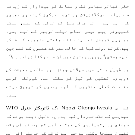
جغرافیائی سیاسی تناؤ ممالک کو پیداوار کے زیادہ
سے زیادہ لوکلائزیشن پر توجہ مرکوز کرنے پر مجبور
کر رہا ہے – نہ صرف سبز توانائی کے لیے، بلکہ
کمپیوٹر چپس جیسی حساس ٹیکنالوجیز کے لیے بھی۔
یوروپی کمیشن نے اپنے نئے صنعتی منصوبے کا خاکہ
پیش کرتے ہوئے کہا کہ خالص صفر کے شعبوں کے لئے چین
کی سبسڈی \”یورپی یونین میں ان سے دوگنا زیادہ ہے\”۔
یہ طویل مدتی میں سپلائی چینز اور عالمی معیشت کی
دوبارہ تشکیل کو تیز کر سکتا ہے، کیونکہ قومی
مفادات کھلی منڈیوں کے لیے وعدوں کو ترجیح دیتے
ہیں۔
WTO کے ڈائریکٹر جنرل، Ngozi Okonjo-Iweala نے اس
تبدیلی کے خلاف خبردار کیا ہے، یہ دلیل دیتے ہوئے کہ
سبسڈی پر ہتھیاروں کی دوڑ عالمی تجارت کو اس وقت
نقصان پہنچا سکتی ہے جب اسے ترقی کی حوصلہ افزائی