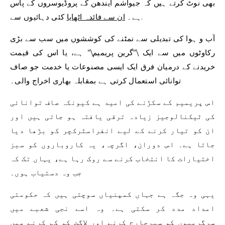
بھی نوٹ کرتے ہیں کہ جیواشم ایندھن کے پروڈیوسروں کے پاس
کئی دہائیوں سے.
ہے۔
ان سے فائدہ اٹھایا
آب و ہوا کی تبدیلی سے نمٹنے کی کوششوں میں سب سے بڑی
رکاوٹوں میں سے ایک \”گرین پریمیم\” ہے، یا اس کی قیمت
خریدنے کے درمیان فرق
ایک ایسی مصنوعات یا خدمت جو صاف
توانائی استعمال کرتی ہے بمقابلہ بھاری اخراج والی۔
اس پریمیم کے سکڑنے کی امید ہے کیونکہ صاف توانائی
کی ٹیکنالوجیز زیادہ ترقی یافتہ ہو جاتی ہیں اور
ان کو تیار کرنے کے لیے انفراسٹرکچر کو بڑھا دیا
جاتا ہے۔ اس دوران، اگرچہ، یہ کاروباروں کو سبز
اختیارات کا انتخاب کرنے سے روک رہا ہے، یہاں تک کہ
جب وہ دستیاب ہوں۔
یہی وہ جگہ ہے جہاں کمپنیاں سوچتی ہیں کہ حکومتی
امداد مدد کر سکتی ہے۔ وہ اسے نجی شعبے میں
سرگرمیوں کو سپرچارج کرنے اور لاگت کو کم کرنے میں