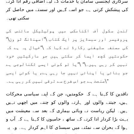
سرکاری ایجنسی سامان یا خدمات کے لیے اضافی رقم ادا کرنے
کی پیشکش کرتی ہے جو اسے کہیں اور سستے میں حاصل کر
سکتی تھی۔
لندن سکول آف اکنامکس میں پولیٹیکل سائنس کی
پروفیسر اور سبسڈیز پر ایک کتاب \”اسپنڈنگ ٹو ون\”
کی مصنفہ سٹیفنی رکارڈ نے کہا کہ \”خیال یہ ہے کہ
حکومتیں کچھ ایسا کر سکتی ہیں جو مارکیٹیں خود
نہیں کر رہی ہیں۔\” \”یا تو کوئی ایسی ٹکنالوجی ہے
جو بنائی یا اپنائی نہیں جا رہی ہے، یا کوئی ایسی
صنعت ہے جو اس شرح سے ترقی نہیں کر رہی ہے۔\”
ناقدین کا کہنا ہے کہ حکومتیں، جن کے اپنے سیاسی محرکات
ہیں، جیتنے والوں اور ہارنے والوں کو چننے میں اچھی نہیں
ہیں۔ لیکن ریاست نے وبائی بیماری کے بعد سے معیشت میں
بہت بڑا کردار ادا کرنے کے ساتھ ، حامیوں کا کہنا ہے کہ آب و
ہوا کے بحران سے نمٹنے میں سبسڈی کا اہم کردار ہے۔ وہ یہ