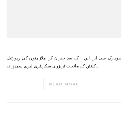
نیویارک سی این این – کے بعد حیران کن ملازمتوں کی رپورٹبل
کلنٹن کے ماتحت ٹریژری سکریٹری لیری سمرز نے…
READ MORE