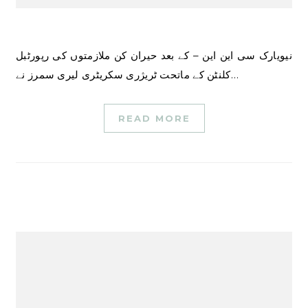
نیویارک سی این این – کے بعد حیران کن ملازمتوں کی رپورٹبل
کلنٹن کے ماتحت ٹریژری سکریٹری لیری سمرز نے…
READ MORE