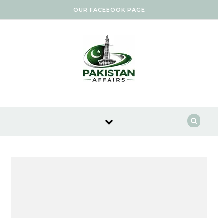
Skip to content
OUR FACEBOOK PAGE