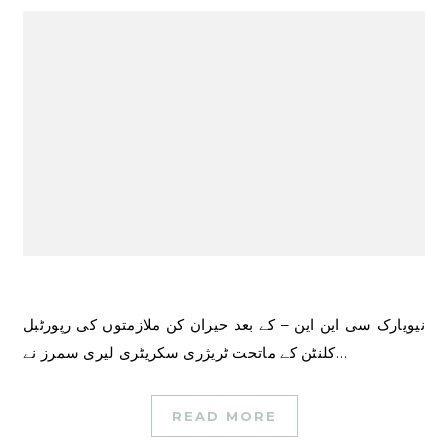
نیویارک سی این این – کے بعد حیران کن ملازمتوں کی رپورٹبل
کلنٹن کے ماتحت ٹریژری سکریٹری لیری سمرز نے…
READ MORE