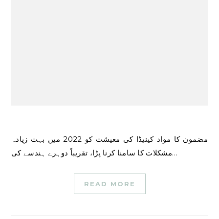
مضمون کا مواد کینیڈا کی معیشت کو 2022 میں بہت زیادہ
مشکلات کا سامنا کرنا پڑا، تقریباً دوہرے ہندسے کی…
READ MORE