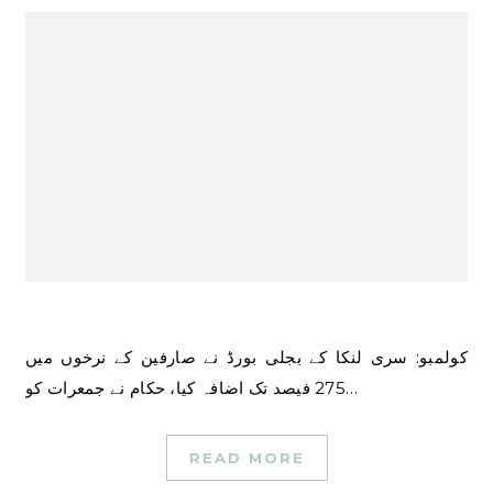
کولمبو: سری لنکا کے بجلی بورڈ نے صارفین کے نرخوں میں
275 فیصد تک اضافہ کیا، حکام نے جمعرات کو…
READ MORE