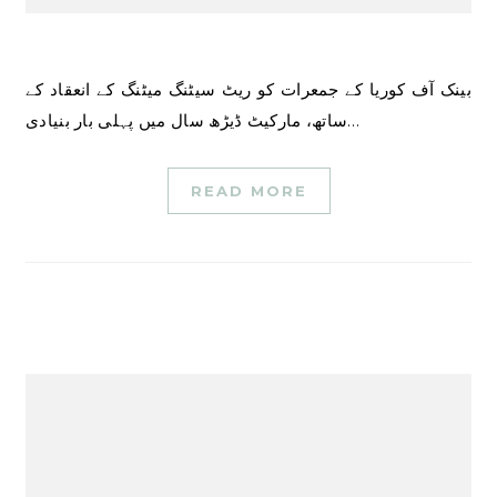
بینک آف کوریا کے جمعرات کو ریٹ سیٹنگ میٹنگ کے انعقاد کے
ساتھ، مارکیٹ ڈیڑھ سال میں پہلی بار بنیادی…
READ MORE