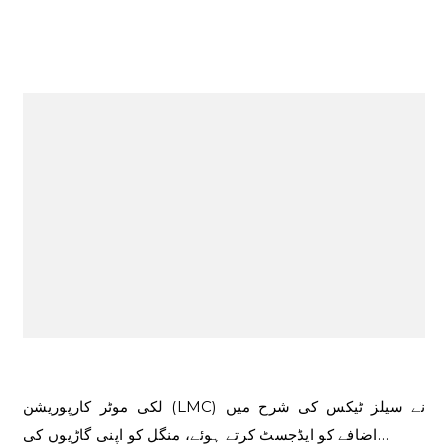
لکی موٹر کارپوریشن (LMC) نے سیلز ٹیکس کی شرح میں
اضافے کو ایڈجسٹ کرتے ہوئے، منگل کو اپنی گاڑیوں کی…