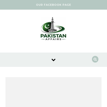
Skip to content
OUR FACEBOOK PAGE