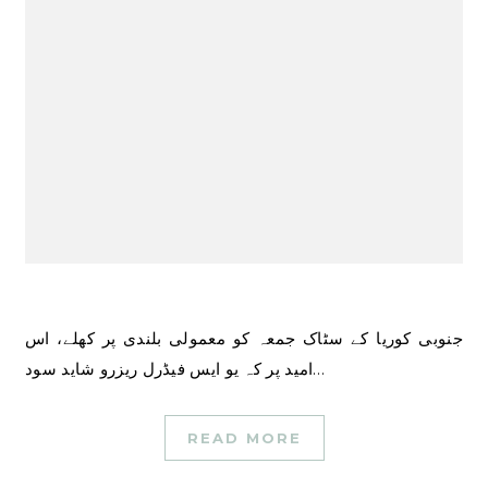
جنوبی کوریا کے سٹاک جمعہ کو معمولی بلندی پر کھلے، اس
امید پر کہ یو ایس فیڈرل ریزرو شاید سود…
READ MORE