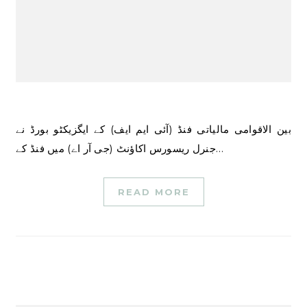
بین الاقوامی مالیاتی فنڈ (آئی ایم ایف) کے ایگزیکٹو بورڈ نے
جنرل ریسورس اکاؤنٹ (جی آر اے) میں فنڈ کے…
READ MORE