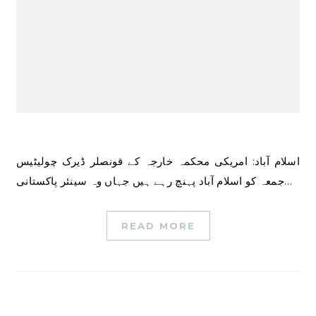
اسلام آباد: امریکی محکمہ خارجہ کے قونصلر ڈیرک چولیٹیس
جمعہ کو اسلام آباد پہنچ رہے ہیں جہاں وہ سینئر پاکستانی…
READ MORE