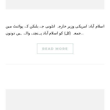
اسلام آباد: امریکی وزیر خارجہ انٹونی جے بلنکن کے پوائنٹ مین
جمعہ (کل) کو اسلام آباد پہنچنے والے ہیں دونوں…
READ MORE