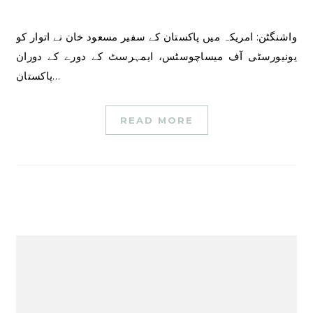
واشنگٹن: امریکہ میں پاکستان کے سفیر مسعود خان نے اتوار کو
یونیورسٹی آف میساچوسٹس، ایمہرسٹ کے دورے کے دوران
پاکستان…
READ MORE