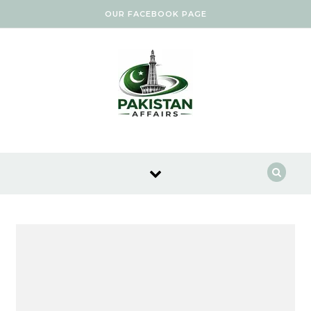
Skip to content
OUR FACEBOOK PAGE