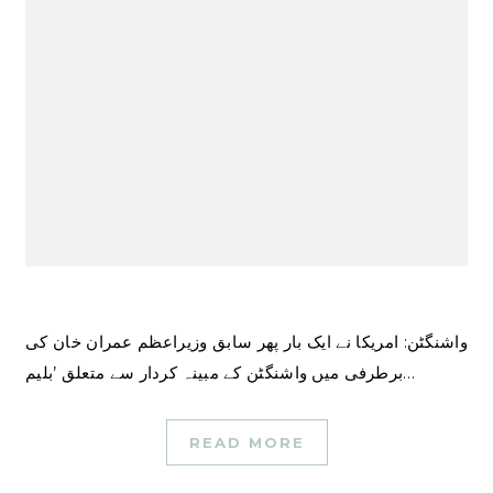
واشنگٹن: امریکا نے ایک بار پھر سابق وزیراعظم عمران خان کی
برطرفی میں واشنگٹن کے مبینہ کردار سے متعلق ’بلیم…
READ MORE