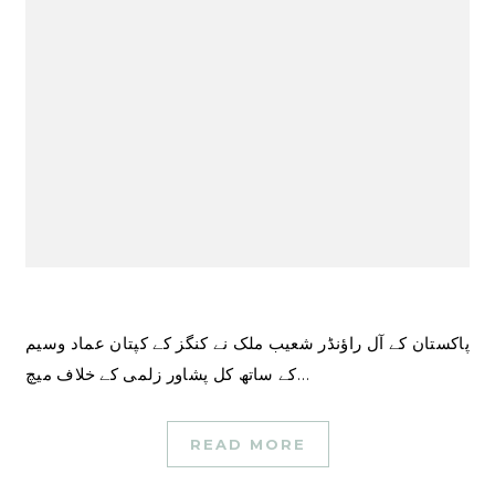
پاکستان کے آل راؤنڈر شعیب ملک نے کنگز کے کپتان عماد وسیم
کے ساتھ کل پشاور زلمی کے خلاف میچ…
READ MORE