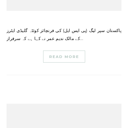
پاکستان سپر لیگ (پی ایس ایل) کی فرنچائز کوئٹہ گلیڈی ایٹرز
کے مالک ندیم عمر نے کہا ہے کہ سرفراز…
READ MORE