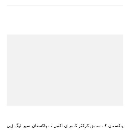
پاکستان کے سابق کرکٹر کامران اکمل نے پاکستان سپر لیگ (پی