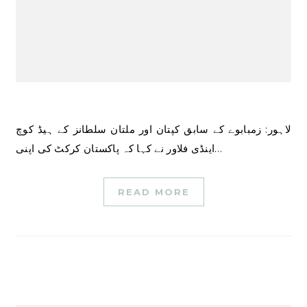
لاہور: زمبابوے کے سابق کپتان اور ملتان سلطانز کے ہیڈ کوچ
اینڈی فلاور نے کہا کہ پاکستان کرکٹ کی اپنی…
READ MORE