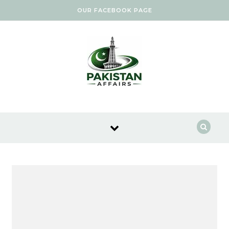
Skip to content
OUR FACEBOOK PAGE